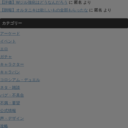
【評価】Wジル強化はどうなんだろう
に
匿名
より
【朗報】オルタニキは欲しいもの全部もらったな
に
匿名
より
カテゴリー
アーケード
イベント
エロ
ガチャ
キャラクター
キャラバン
コロシアム・デュエル
ネタ・雑談
バグ・不具合
不満・要望
公式情報
声・デザイン
攻略