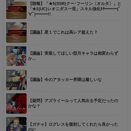
【朗報】「★5(SSR)クー･フーリン〔オルタ〕」と
「★2(UC)レオニダス一世」スキル強化ｷﾀ━━━(ﾟ
∀ﾟ)━━━!!
【議論】星１でこれは高レア超えた？
【議論】実装してほしい型月キャラは相変わらず
か…
【議論】今のアタッカー界隈は厳しいな
【疑問】アズライールって人気出る予定だったの
かな？
【ガチャ】ログレスを復刻してくれたら良かった
のに