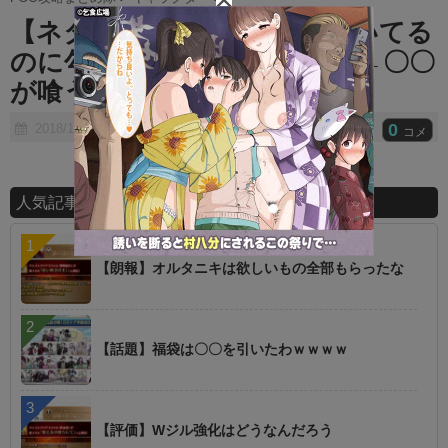
t
【ネタ】蘭陵王、服に勾玉ついてる
e
のに勾玉全く喰わないんだが←〇〇
が喰うぞｗｗｗ
0
2018/12/10
コメ
人気記事ランキング
【朗報】オルタニキは欲しいもの全部もらったな
【話題】福袋は〇〇を引いたわｗｗｗｗ
【評価】Wジル強化はどうなんだろう