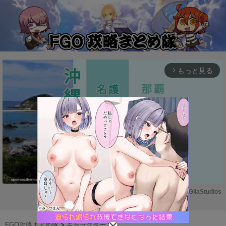
もっと見る
arrow_forward_ios
Powered by 
GliaStudios
M
u
FGO攻略まとめ隊
>
キャラクター
>