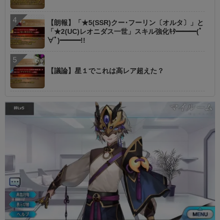
【朗報】「★5(SSR)クー･フーリン〔オルタ〕」と
「★2(UC)レオニダス一世」スキル強化ｷﾀ━━━(ﾟ
∀ﾟ)━━━!!
【議論】星１でこれは高レア超えた？