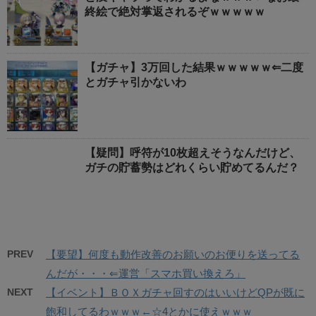
終絵で絶対掌返されるぞｗｗｗｗｗ
【ガチャ】3万回した結果ｗｗｗｗｗ⇐二度
とガチャ引かないわ
【疑問】呼符が10枚超えそうなんだけど、
ガチの貯蓄勢はどれくらい貯めてるんだ？
PREV
【要望】何度も動作改善のお願いのお便りを送ってる
んだが・・・⇐運営「スマホ買い換えろ」
NEXT
【イベント】ＢＯＸガチャ回すのはいいけどQPが既に
飽和してるわｗｗｗ←☆4とかに使えｗｗｗ