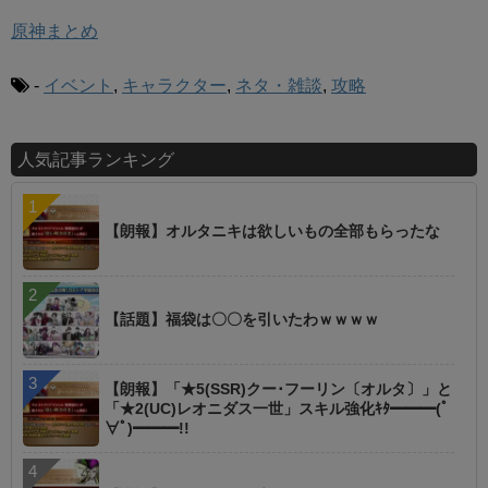
原神まとめ
-
イベント
,
キャラクター
,
ネタ・雑談
,
攻略
人気記事ランキング
【朗報】オルタニキは欲しいもの全部もらったな
【話題】福袋は〇〇を引いたわｗｗｗｗ
【朗報】「★5(SSR)クー･フーリン〔オルタ〕」と
「★2(UC)レオニダス一世」スキル強化ｷﾀ━━━(ﾟ
∀ﾟ)━━━!!