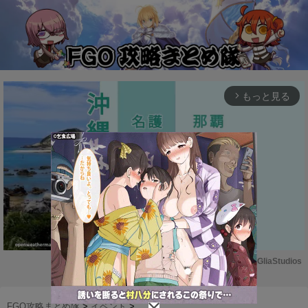
もっと見る
arrow_forward_ios
Powered by 
GliaStudios
M
u
FGO攻略まとめ隊
>
イベント
>