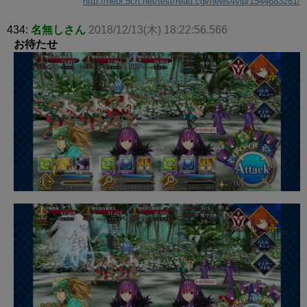
http://hebi.5ch.net/test/read.cgi/news4vip/1544683261/
434:
名無しさん
2018/12/13(木) 18:22:56.566
お待たせ