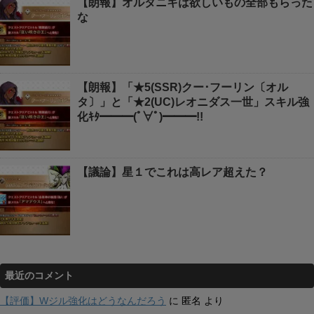
【朗報】オルタニキは欲しいもの全部もらった
な
【朗報】「★5(SSR)クー･フーリン〔オル
タ〕」と「★2(UC)レオニダス一世」スキル強
化ｷﾀ━━━(ﾟ∀ﾟ)━━━!!
【議論】星１でこれは高レア超えた？
最近のコメント
【評価】Wジル強化はどうなんだろう
に
匿名
より