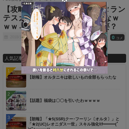
t
【攻略】今日のイベクエはアタラン
e
テスカスカシステムでいけるなｗ
ｗｗ←宝具レベルはいくら必要？
0
2018/12/13
コメ
人気記事ランキング
【朗報】オルタニキは欲しいもの全部もらったな
【話題】福袋は〇〇を引いたわｗｗｗｗ
【朗報】「★5(SSR)クー･フーリン〔オルタ〕」と
「★2(UC)レオニダス一世」スキル強化ｷﾀ━━━(ﾟ