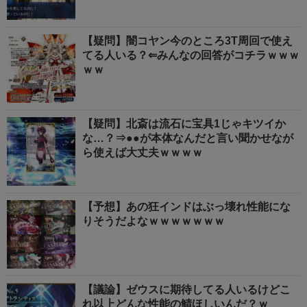
【疑問】闇コヤン今のところ3T周回で使え
てる人いる？⇐みんなの回答がコチラｗｗｗ
ｗｗ
【疑問】北斎は流石に宝具1じゃキツイか
な…？⇒●●が本体なんだと言い聞かせなが
ら使えば大丈夫ｗｗｗｗ
【予想】あの狂インドはぶっ壊れ性能にな
りそうだよなｗｗｗｗｗｗｗ
【議論】ゼウスに期待してる人いるけどこ
れ以上どんな性能の鯖ほしいんだ？ｗ