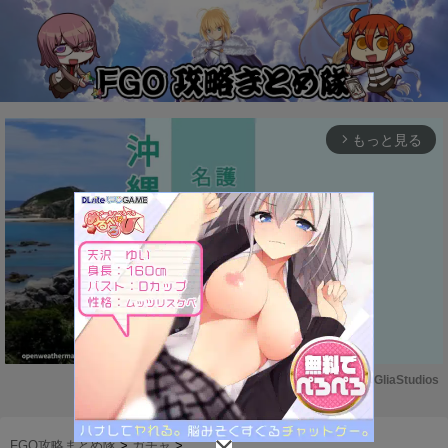
もっと見る
arrow_forward_ios
Powered by 
GliaStudios
M
u
FGO攻略まとめ隊
>
ガチャ
>