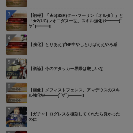
【朗報】「★5(SSR)クー･フーリン〔オルタ〕」と
「★2(UC)レオニダス一世」スキル強化ｷﾀ━━━(ﾟ
∀ﾟ)━━━!!
【強化】とりあえずNP生やしとけばええやろ感
【議論】今のアタッカー界隈は厳しいな
【画像】メフィストフェレス、アマデウスのスキ
ル強化ｷﾀ━━━(ﾟ∀ﾟ)━━━!!
【ガチャ】ログレスを復刻してくれたら良かった
のに