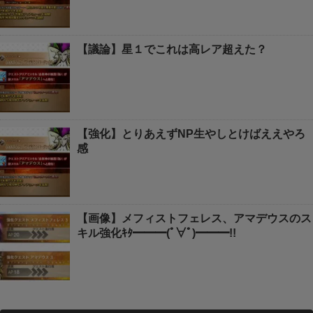
【議論】星１でこれは高レア超えた？
【強化】とりあえずNP生やしとけばええやろ
感
【画像】メフィストフェレス、アマデウスのス
キル強化ｷﾀ━━━(ﾟ∀ﾟ)━━━!!