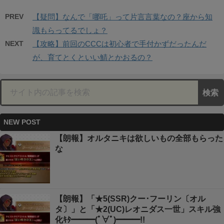
PREV
【疑問】なんで「哪吒」って片言言葉なの？座から知
識もらってるでしょ？
NEXT
【攻略】前回のCCCは初心者で手付かずだったんだ
が、育てとくといい鯖とかおるの？
NEW POST
【朗報】オルタニキは欲しいもの全部もらった
な
【朗報】「★5(SSR)クー･フーリン〔オル
タ〕」と「★2(UC)レオニダス一世」スキル強
化ｷﾀ━━━(ﾟ∀ﾟ)━━━!!