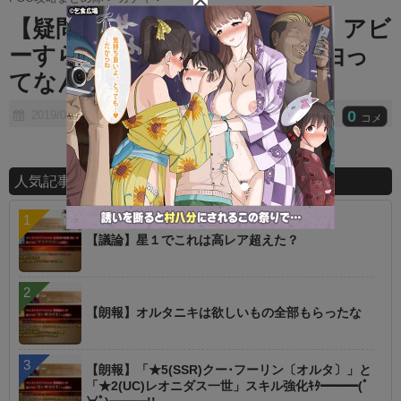
t
【疑問】スカディはともかく、アビ
e
ーすらピックアップしない理由っ
てなんなの？
0
2019/02/17
コメ
人気記事ランキング
【議論】星１でこれは高レア超えた？
【朗報】オルタニキは欲しいもの全部もらったな
【朗報】「★5(SSR)クー･フーリン〔オルタ〕」と
「★2(UC)レオニダス一世」スキル強化ｷﾀ━━━(ﾟ