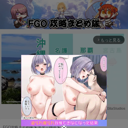
もっと見る
arrow_forward_ios
Powered by 
GliaStudios
M
u
FGO攻略まとめ隊
>
ネタ・雑談
>