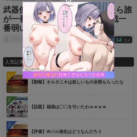
t
武器使用不可かつ全裸で戦ったら誰
e
が一番強いの？→ むしろ肉弾戦一
番弱い鯖が気になる
14
2017/06/24
コメ
人気記事ランキング
【朗報】オルタニキは欲しいもの全部もらったな
【話題】福袋は〇〇を引いたわｗｗｗｗ
【評価】Wジル強化はどうなんだろう