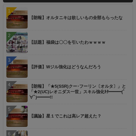
【朗報】オルタニキは欲しいもの全部もらったな
【話題】福袋は〇〇を引いたわｗｗｗｗ
【評価】Wジル強化はどうなんだろう
【朗報】「★5(SSR)クー･フーリン〔オルタ〕」と
「★2(UC)レオニダス一世」スキル強化ｷﾀ━━━(ﾟ
∀ﾟ)━━━!!
【議論】星１でこれは高レア超えた？