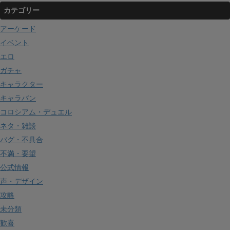
カテゴリー
アーケード
イベント
エロ
ガチャ
キャラクター
キャラバン
コロシアム・デュエル
ネタ・雑談
バグ・不具合
不満・要望
公式情報
声・デザイン
攻略
未分類
歓喜