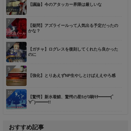
【議論】今のアタッカー界隈は厳しいな
【疑問】アズライールって人気出る予定だったの
かな？
【ガチャ】ログレスを復刻してくれたら良かった
のに
【強化】とりあえずNP生やしとけばええやろ感
【驚愕】新水着鯖、驚愕の星5が3騎ｷﾀ━━━(ﾟ
∀ﾟ)━━━!!
おすすめ記事