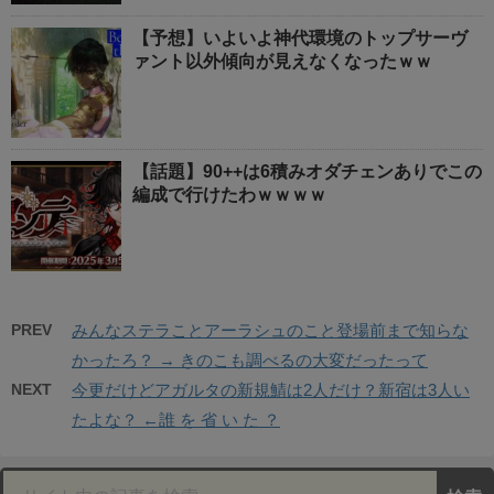
【予想】いよいよ神代環境のトップサーヴ
ァント以外傾向が見えなくなったｗｗ
【話題】90++は6積みオダチェンありでこの
編成で行けたわｗｗｗｗ
PREV
みんなステラことアーラシュのこと登場前まで知らな
かったろ？ → きのこも調べるの大変だったって
NEXT
今更だけどアガルタの新規鯖は2人だけ？新宿は3人い
たよな？ ←誰 を 省 い た ？