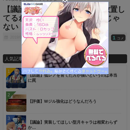
t
【議論】使わない鯖は絆上げ放置し
e
てるわ ⇐使わない鯖を引くんじゃ
ない
1
2019/03/21
コメ
人気記事ランキング
【話題】低レアを育てた方が強いというのは本当
に罠
【評価】Wジル強化はどうなんだろう
【議論】実装してほしい型月キャラは相変わらず
か…