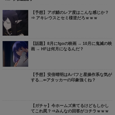
【予想】アポ鯖のレア度はこんな感じか？
⇒ アキレウスとセミ様逆だろｗｗｗ
【話題】8月にfgoの映画 → 10月に鬼滅の映
画 → HFは何月になるんだ？
【予想】安倍晴明はAバフと星操作系な気が
する…⇐アタッカーの印象強くね？
【ガチャ】今ホームズ来てるけどもしかし
てこれ罠？⇒みんなの回答がコチラｗｗｗ