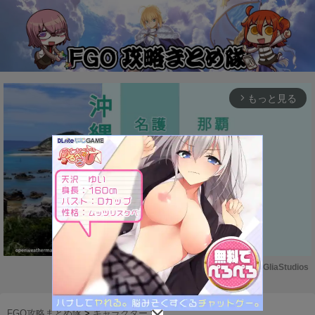
もっと見る
arrow_forward_ios
Powered by 
GliaStudios
M
u
FGO攻略まとめ隊
>
キャラクター
>