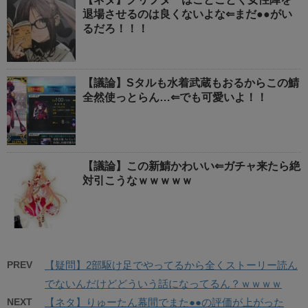
退場させるのは良くないよな⇐まだ●●がい
るだろ！！！
【議論】Sタルも水着武蔵もおるからこの鯖
全然使っとらん…⇐でも可愛いよ！！
【議論】この新鯖かわいい⇐ガチャ来たら絶
対引こうなｗｗｗｗｗ
PREV
【疑問】2部駆け足でやってるから全くストーリー読ん
でないんだけどどういう話になってるん？ｗｗｗｗ
NEXT
【ネタ】りゅーたん幕間でまた●●の評価が上がった