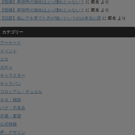
【指摘】卑弥呼の強化はぶっ壊れじゃない？
に
匿名
より
【指摘】卑弥呼の強化はぶっ壊れじゃない？
に
匿名
より
【話題】低レアを育てた方が強いというのは本当に罠
に
匿名
より
カテゴリー
アーケード
イベント
エロ
ガチャ
キャラクター
キャラバン
コロシアム・デュエル
ネタ・雑談
バグ・不具合
不満・要望
公式情報
声・デザイン