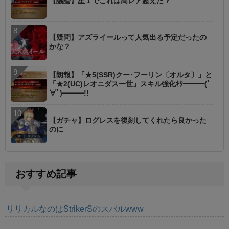
【議論】星１でこれは高レア超えた？
【疑問】アズライールって人気出る予定だったの
かな？
【朗報】「★5(SSR)クー･フーリン〔オルタ〕」と
「★2(UC)レオニダス一世」スキル強化ｷﾀ━━━(ﾟ
∀ﾟ)━━━!!
【ガチャ】ログレスを復刻してくれたら良かった
のに
おすすめ記事
リリカルなのはStrikerSのスバルwww