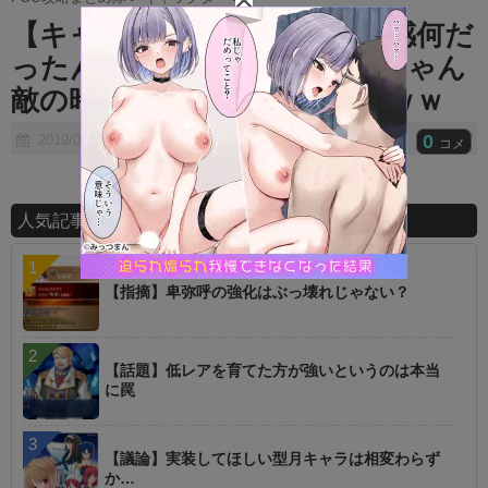
t
【キャラ】敵の時の強キャラ感何だ
e
ったんすかパイセン ← ぐっちゃん
敵の時強キャラ感あったか？ｗｗ
0
2019/04/22
コメ
人気記事ランキング
【指摘】卑弥呼の強化はぶっ壊れじゃない？
【話題】低レアを育てた方が強いというのは本当
に罠
【議論】実装してほしい型月キャラは相変わらず
か…