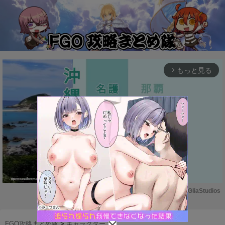
もっと見る
arrow_forward_ios
Powered by 
GliaStudios
M
u
FGO攻略まとめ隊
>
キャラクター
>