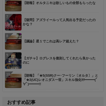
【朗報】オルタニキは欲しいもの全部もらったな
【疑問】アズライールって人気出る予定だったの
かな？
【議論】星１でこれは高レア超えた？
【ガチャ】ログレスを復刻してくれたら良かった
のに
【朗報】「★5(SSR)クー･フーリン〔オルタ〕」と
「★2(UC)レオニダス一世」スキル強化ｷﾀ━━━(ﾟ
∀ﾟ)━━━!!
おすすめ記事