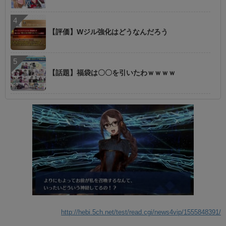
【評価】Wジル強化はどうなんだろう
【話題】福袋は〇〇を引いたわｗｗｗｗ
http://hebi.5ch.net/test/read.cgi/news4vip/1555848391/