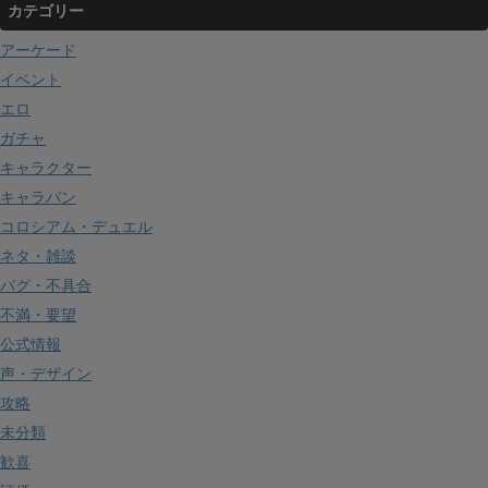
カテゴリー
アーケード
イベント
エロ
ガチャ
キャラクター
キャラバン
コロシアム・デュエル
ネタ・雑談
バグ・不具合
不満・要望
公式情報
声・デザイン
攻略
未分類
歓喜