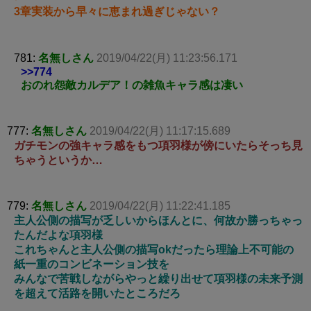
3章実装から早々に恵まれ過ぎじゃない？
781:
名無しさん
2019/04/22(月) 11:23:56.171
>>774
おのれ怨敵カルデア！の雑魚キャラ感は凄い
777:
名無しさん
2019/04/22(月) 11:17:15.689
ガチモンの強キャラ感をもつ項羽様が傍にいたらそっち見
ちゃうというか…
779:
名無しさん
2019/04/22(月) 11:22:41.185
主人公側の描写が乏しいからほんとに、何故か勝っちゃっ
たんだよな項羽様
これちゃんと主人公側の描写okだったら理論上不可能の
紙一重のコンビネーション技を
みんなで苦戦しながらやっと繰り出せて項羽様の未来予測
を超えて活路を開いたところだろ