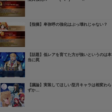
【指摘】卑弥呼の強化はぶっ壊れじゃない？
【話題】低レアを育てた方が強いというのは本
当に罠
【議論】実装してほしい型月キャラは相変わら
ずか…