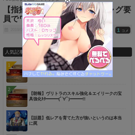
t
【指摘】この鯖、すっかりギャグ要
e
員でワロタｗｗｗｗｗｗ
1
2019/05/17
コメ
人気記事ランキング
【指摘】卑弥呼の強化はぶっ壊れじゃない？
【朗報】ヴリトラのスキル強化＆エイリークの宝
具強化ｷﾀ━━━(ﾟ∀ﾟ)━━━!!
【話題】低レアを育てた方が強いというのは本当
に罠