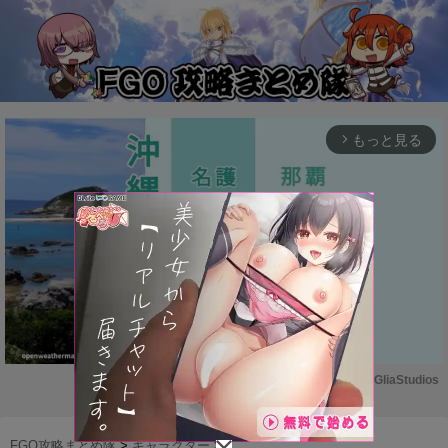
もっと見る
arrow_forward_ios
Powered by 
GliaStudios
M
u
FGO攻略まとめ隊
>
キャラクター
>