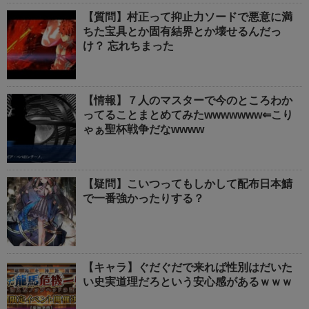
【質問】村正って抑止力ソードで悪意に満
ちた宝具とか固有結界とか壊せるんだっ
け？ 忘れちまった
【情報】７人のマスターで今のところわか
ってることまとめてみたwwwwwww⇐こり
ゃぁ聖杯戦争だなwwww
【疑問】こいつってもしかして配布日本鯖
で一番強かったりする？
【キャラ】ぐだぐだで来れば性別はだいた
い史実道理だろという安心感があるｗｗｗ