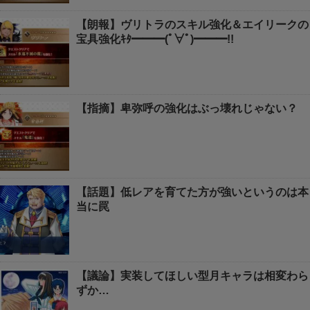
【朗報】ヴリトラのスキル強化＆エイリークの
宝具強化ｷﾀ━━━(ﾟ∀ﾟ)━━━!!
【指摘】卑弥呼の強化はぶっ壊れじゃない？
【話題】低レアを育てた方が強いというのは本
当に罠
【議論】実装してほしい型月キャラは相変わら
ずか…