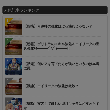
人気記事ランキング
【指摘】卑弥呼の強化はぶっ壊れじゃない？
【朗報】ヴリトラのスキル強化＆エイリークの宝
具強化ｷﾀ━━━(ﾟ∀ﾟ)━━━!!
【話題】低レアを育てた方が強いというのは本当
に罠
【議論】エイリークの強化は微妙？
【議論】実装してほしい型月キャラは相変わらず
か…