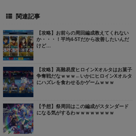
関連記事
【攻略】お前らの周回編成教えてくれない
か・・・！平均4-5Tだから改善したいんだ
けど…
【攻略】高難易度ヒロインXオルタはお菓子
争奪戦だなｗｗｗ←いかにヒロインXオルタ
にハズレを食わせるかゲームｗｗｗ
【予想】祭周回はこの編成がスタンダード
になる気がするわｗｗｗｗｗｗｗｗ