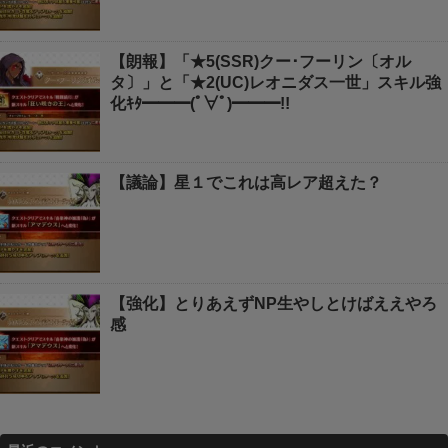
【朗報】「★5(SSR)クー･フーリン〔オル
タ〕」と「★2(UC)レオニダス一世」スキル強
化ｷﾀ━━━(ﾟ∀ﾟ)━━━!!
【議論】星１でこれは高レア超えた？
【強化】とりあえずNP生やしとけばええやろ
感