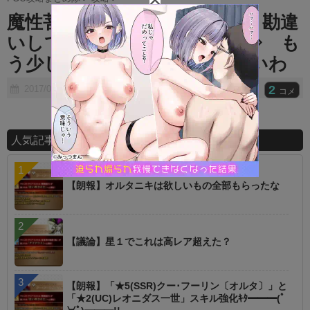
t
魔性菩薩を宝具攻撃力アップと勘違
e
いしてる人多すぎｗｗｗｗ ⇒ も
う少しTIPSを充実させてほしいわ
2
2017/06/26
コメ
人気記事ランキング
【朗報】オルタニキは欲しいもの全部もらったな
【議論】星１でこれは高レア超えた？
【朗報】「★5(SSR)クー･フーリン〔オルタ〕」と
「★2(UC)レオニダス一世」スキル強化ｷﾀ━━━(ﾟ