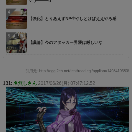
∀ﾟ)━━━!!
【強化】とりあえずNP生やしとけばええやろ感
【議論】今のアタッカー界隈は厳しいな
引用元: http://egg.2ch.net/test/read.cgi/applism/1498410380/
131:
名無しさん
2017/06/26(月) 07:47:12.52