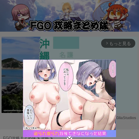
もっと見る
arrow_forward_ios
Powered by 
GliaStudios
M
u
FGO攻略まとめ隊
>
攻略
>