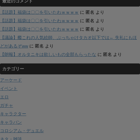
最近のコメント
【話題】福袋は〇〇を引いたわｗｗｗｗ
に
匿名
より
【話題】福袋は〇〇を引いたわｗｗｗｗ
に
匿名
より
【話題】福袋は〇〇を引いたわｗｗｗｗ
に
匿名
より
【議論】艦これの人気絵師、ぶっちゃけタカオ以下では← 失礼にもほ
どがあるぞww
に
匿名
より
【朗報】オルタニキは欲しいもの全部もらったな
に
匿名
より
カテゴリー
アーケード
イベント
エロ
ガチャ
キャラクター
キャラバン
コロシアム・デュエル
ネタ・雑談