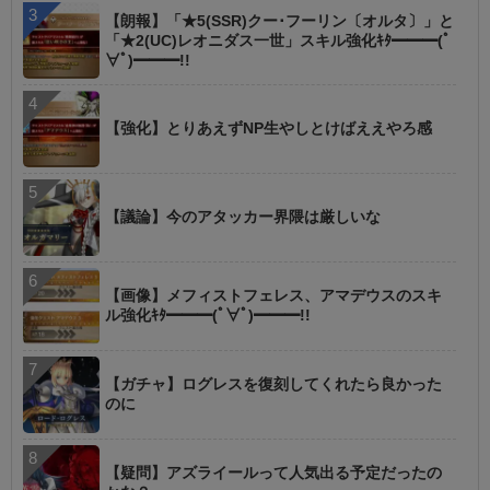
【朗報】「★5(SSR)クー･フーリン〔オルタ〕」と
「★2(UC)レオニダス一世」スキル強化ｷﾀ━━━(ﾟ
∀ﾟ)━━━!!
【強化】とりあえずNP生やしとけばええやろ感
【議論】今のアタッカー界隈は厳しいな
【画像】メフィストフェレス、アマデウスのスキ
ル強化ｷﾀ━━━(ﾟ∀ﾟ)━━━!!
【ガチャ】ログレスを復刻してくれたら良かった
のに
【疑問】アズライールって人気出る予定だったの