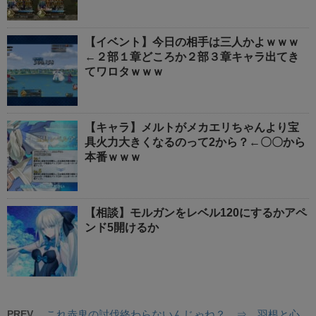
【イベント】今日の相手は三人かよｗｗｗ
←２部１章どころか２部３章キャラ出てき
てワロタｗｗｗ
【キャラ】メルトがメカエリちゃんより宝
具火力大きくなるのって2から？←〇〇から
本番ｗｗｗ
【相談】モルガンをレベル120にするかアペ
ンド5開けるか
PREV
これ赤鬼の討伐終わらないんじゃね？ ⇒ 羽根と心