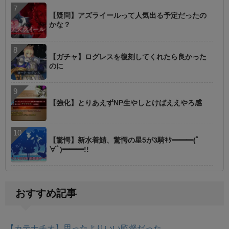
【疑問】アズライールって人気出る予定だったの
かな？
【ガチャ】ログレスを復刻してくれたら良かった
のに
【強化】とりあえずNP生やしとけばええやろ感
【驚愕】新水着鯖、驚愕の星5が3騎ｷﾀ━━━(ﾟ
∀ﾟ)━━━!!
おすすめ記事
【カテナチオ】思ったよりいい監督だった…