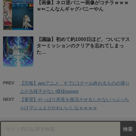
【画像】ネロ逆バニー画像がコチラｗｗｗ
ｗ⇐こんなんギャグバニーやん
【議論】初めて約1000日ほど、ついにマス
ターミッションのクリアを忘れてしまっ
た…
PREV
【悲報】apoアニメ、すでに1クール終わるものの盛り
上がる様子がない模様wwww
NEXT
【要望】やっぱり所長を復活させるしかない⇒ぶっち
ゃけマシュよりかわいいしなｗｗｗｗ