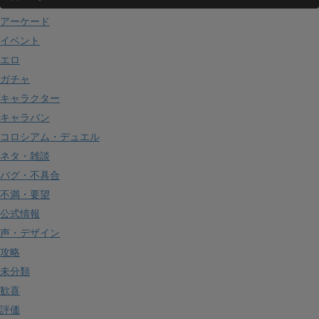
アーケード
イベント
エロ
ガチャ
キャラクター
キャラバン
コロシアム・デュエル
ネタ・雑談
バグ・不具合
不満・要望
公式情報
声・デザイン
攻略
未分類
歓喜
評価