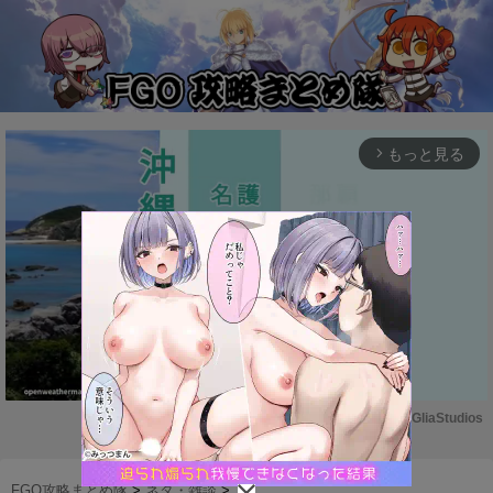
もっと見る
arrow_forward_ios
Powered by 
GliaStudios
M
u
FGO攻略まとめ隊
>
ネタ・雑談
>