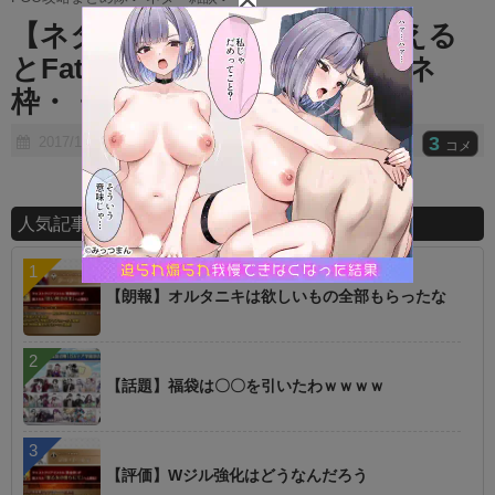
t
【ネタ】FGOはガンダムで例える
e
とFateの∀枠？それともGジェネ
枠・・・？
3
2017/10/11
コメ
人気記事ランキング
【朗報】オルタニキは欲しいもの全部もらったな
【話題】福袋は〇〇を引いたわｗｗｗｗ
【評価】Wジル強化はどうなんだろう