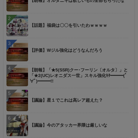
【朗報】オルタニキは欲しいもの全部もらったな
【話題】福袋は〇〇を引いたわｗｗｗｗ
【評価】Wジル強化はどうなんだろう
【朗報】「★5(SSR)クー･フーリン〔オルタ〕」と
「★2(UC)レオニダス一世」スキル強化ｷﾀ━━━(ﾟ
∀ﾟ)━━━!!
【議論】星１でこれは高レア超えた？
【議論】今のアタッカー界隈は厳しいな