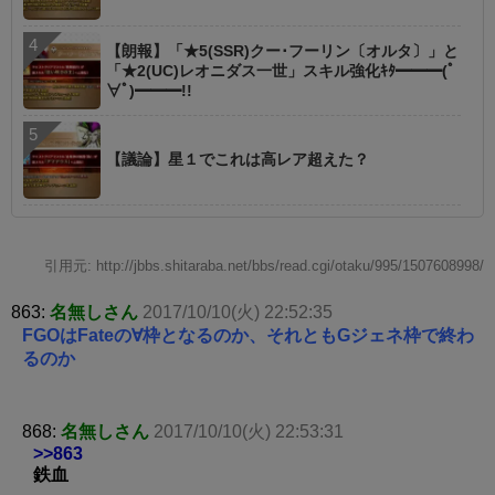
【朗報】「★5(SSR)クー･フーリン〔オルタ〕」と
「★2(UC)レオニダス一世」スキル強化ｷﾀ━━━(ﾟ
∀ﾟ)━━━!!
【議論】星１でこれは高レア超えた？
引用元: http://jbbs.shitaraba.net/bbs/read.cgi/otaku/995/1507608998/
863:
名無しさん
2017/10/10(火) 22:52:35
FGOはFateの∀枠となるのか、それともGジェネ枠で終わ
るのか
868:
名無しさん
2017/10/10(火) 22:53:31
>>863
鉄血