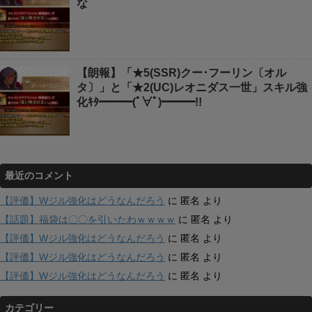
な
【朗報】「★5(SSR)クー･フーリン〔オル
タ〕」と「★2(UC)レオニダス一世」スキル強
化ｷﾀ━━━(ﾟ∀ﾟ)━━━!!
最近のコメント
【評価】Wジル強化はどうなんだろう
に
匿名
より
【話題】福袋は〇〇を引いたわｗｗｗｗ
に
匿名
より
【評価】Wジル強化はどうなんだろう
に
匿名
より
【評価】Wジル強化はどうなんだろう
に
匿名
より
【評価】Wジル強化はどうなんだろう
に
匿名
より
カテゴリー