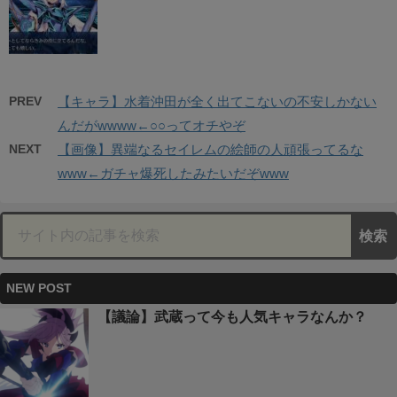
PREV
【キャラ】水着沖田が全く出てこないの不安しかない
んだがwwww←○○ってオチやぞ
NEXT
【画像】異端なるセイレムの絵師の人頑張ってるな
www←ガチャ爆死したみたいだぞwww
NEW POST
【議論】武蔵って今も人気キャラなんか？