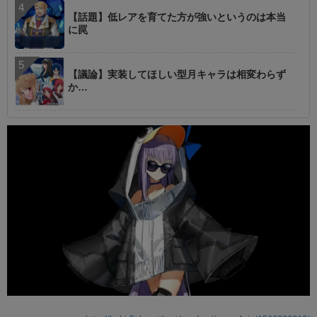
【話題】低レアを育てた方が強いというのは本当
に罠
【議論】実装してほしい型月キャラは相変わらず
か…