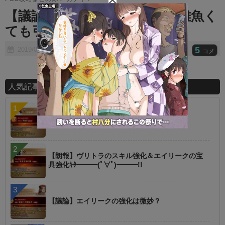
t
【議論】お前ら水着メルトが雑魚く
e
ても引くの？wwwww
5
2019/08/17
コメ
人気記事ランキング
【指摘】卑弥呼の強化はぶっ壊れじゃない？
【朗報】ヴリトラのスキル強化＆エイリークの宝
具強化ｷﾀ━━━(ﾟ∀ﾟ)━━━!!
【議論】エイリークの強化は微妙？