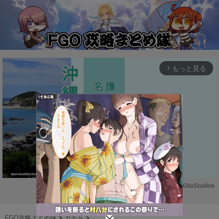
もっと見る
arrow_forward_ios
Powered by 
GliaStudios
M
u
FGO攻略まとめ隊
>
ガチャ
>