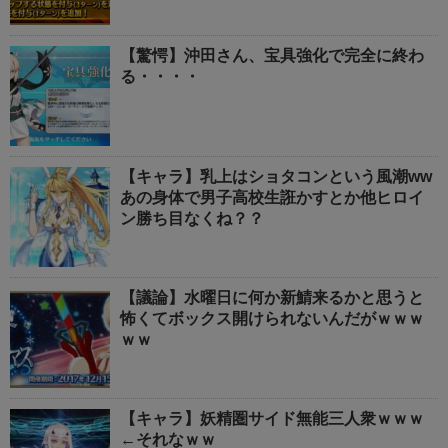
【驚愕】沖田さん、宝具強化で完全に終わ
る・・・・
【キャラ】乳上はショタコンという風潮ww
あの身体で男子高校生誑かすとか他ヒロイ
ン勝ち目なくね？？
【議論】水曜日に何か新鯖来るかと思うと
怖くてボックス開けられないんだがｗｗｗ
ｗｗ
【キャラ】妖精圏サイド無能三人衆ｗｗｗ
←それなｗｗ