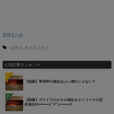
原神まとめ
-
ガチャ
,
キャラクター
人気記事ランキング
【指摘】卑弥呼の強化はぶっ壊れじゃない？
【朗報】ヴリトラのスキル強化＆エイリークの宝
具強化ｷﾀ━━━(ﾟ∀ﾟ)━━━!!