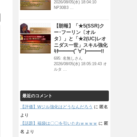
2026/08/05(水) 18:04:10
NP30B3 …
【朗報】「★5(SSR)ク
ー･フーリン〔オル
タ〕」と「★2(UC)レオ
ニダス一世」スキル強化
ｷﾀ━━━(ﾟ∀ﾟ)━━━!!
695: 名無しさん
2026/08/05(水) 18:05:19.43 オ
ルタ …
最近のコメント
【評価】Wジル強化はどうなんだろう
に
匿名
より
【話題】福袋は〇〇を引いたわｗｗｗｗ
に
匿
名
より