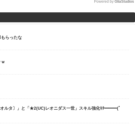
Powered by 
GliaStudios
M
u
t
部もらったな
e
ｗｗ
う
〔オルタ〕」と「★2(UC)レオニダス一世」スキル強化ｷﾀ━━━(ﾟ
？