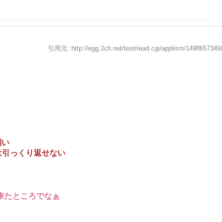
引用元: http://egg.2ch.net/test/read.cgi/applism/1498657349
弱い
は引っくり返せない
来たところでなぁ