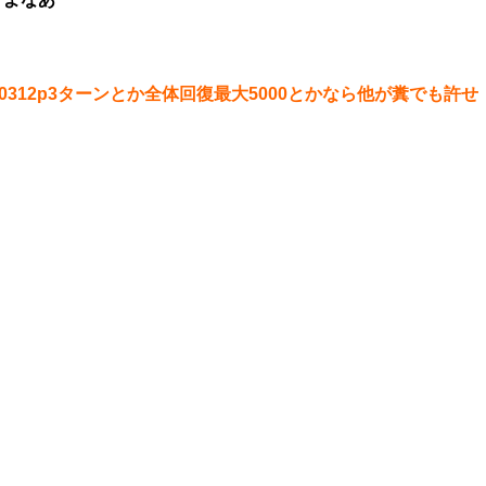
312p3ターンとか全体回復最大5000とかなら他が糞でも許せ