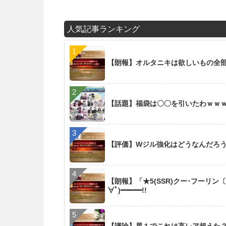
人気記事ランキング
【朗報】オルタニキは欲しいもの全
【話題】福袋は〇〇を引いたわｗｗ
【評価】Wジル強化はどうなんだろ
【朗報】「★5(SSR)クー･フーリン
∀ﾟ)━━━!!
【議論】星１でこれは高レア超えた