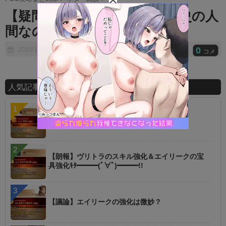
t
【疑問】ルキウスって汎人類史の人
e
間なのかな？
0
2019/11/12
コメ
人気記事ランキング
【指摘】卑弥呼の強化はぶっ壊れじゃない？
【朗報】ヴリトラのスキル強化＆エイリークの宝
具強化ｷﾀ━━━(ﾟ∀ﾟ)━━━!!
【議論】エイリークの強化は微妙？