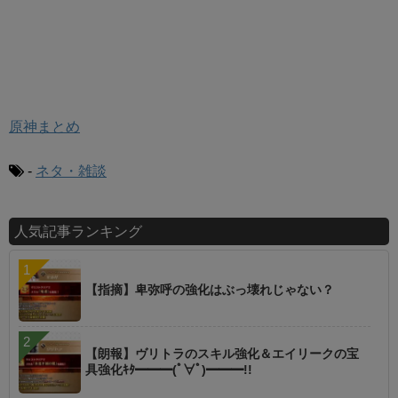
原神まとめ
-
ネタ・雑談
人気記事ランキング
【指摘】卑弥呼の強化はぶっ壊れじゃない？
【朗報】ヴリトラのスキル強化＆エイリークの宝
具強化ｷﾀ━━━(ﾟ∀ﾟ)━━━!!