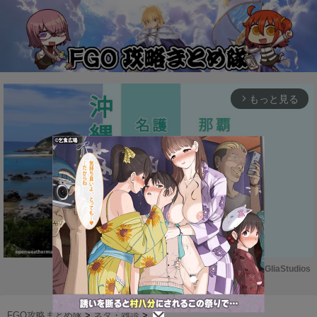
もっと見る
arrow_forward_ios
Powered by 
GliaStudios
M
u
FGO攻略まとめ隊
>
ネタ・雑談
>