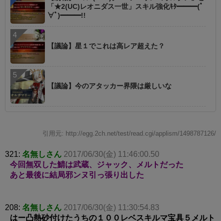
「★2(UC)レオニダス一世」スキル強化ｷﾀ━━━(ﾟ
∀ﾟ)━━━!!
【議論】星１でこれは高レア超えた？
【議論】今のアタッカー界隈は厳しいな
引用元: http://egg.2ch.net/test/read.cgi/applism/1498787126/
321:
名無しさん
2017/06/30(金) 11:46:00.50
今回無双した鯖は武蔵、ジャック、メルトだった
あと最後に結局邪ンヌ引っ張り出した
208:
名無しさん
2017/06/30(金) 11:30:54.83
はー凸熱砂付けたうちの１００レベスキルマ宝具５メルト