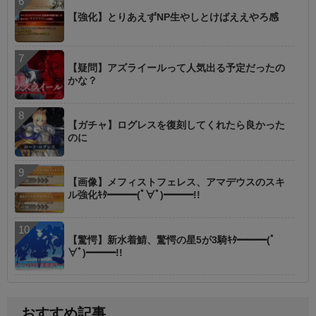
【強化】とりあえずNP生やしとけばええやろ感
【疑問】アズライールって人気出る予定だったの
かな？
【ガチャ】ログレスを復刻してくれたら良かった
のに
【画像】メフィストフェレス、アマデウスのスキ
ル強化ｷﾀ━━━(ﾟ∀ﾟ)━━━!!
【驚愕】新水着鯖、驚愕の星5が3騎ｷﾀ━━━(ﾟ
∀ﾟ)━━━!!
おすすめ記事