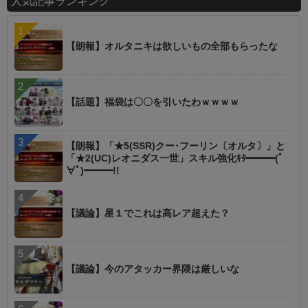
人気記事ランキング
【朗報】オルタニキは欲しいもの全部もらったな
【話題】福袋は〇〇を引いたわｗｗｗｗ
【朗報】「★5(SSR)クー･フーリン〔オルタ〕」と
「★2(UC)レオニダス一世」スキル強化ｷﾀ━━━(ﾟ
∀ﾟ)━━━!!
【議論】星１でこれは高レア超えた？
【議論】今のアタッカー界隈は厳しいな