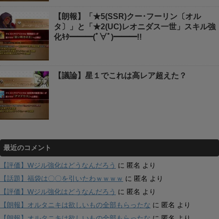
【朗報】「★5(SSR)クー･フーリン〔オル
タ〕」と「★2(UC)レオニダス一世」スキル強
化ｷﾀ━━━(ﾟ∀ﾟ)━━━!!
【議論】星１でこれは高レア超えた？
最近のコメント
【評価】Wジル強化はどうなんだろう
に
匿名
より
【話題】福袋は〇〇を引いたわｗｗｗｗ
に
匿名
より
【評価】Wジル強化はどうなんだろう
に
匿名
より
【朗報】オルタニキは欲しいもの全部もらったな
に
匿名
より
【朗報】オルタニキは欲しいもの全部もらったな
に
匿名
より