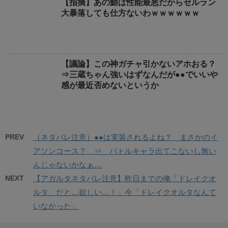
【指摘】あの鯖は性能最悪だからセルラン
大暴落しても仕方ないわｗｗｗｗｗｗ
【議論】この神ガチャ引かないアホおる？
⇒三蔵ちゃん強いはずなんだが●●でいいや
感が最近否めないというか
PREV
（ネタバレ注意）●●は実装されるよね？ まさかのイ
アソンコース？ ⇒ バトルキャラ出てこないし無い
んじゃないかなぁ…
NEXT
【アガルタネタバレ注意】昨日までの俺「ドレイクオ
ルタ、だと…欲しい…！」今「ドレイクオルタなんて
いなかった」