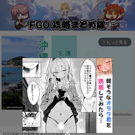
もっと見る
arrow_forward_ios
Powered by 
GliaStudios
M
u
FGO攻略まとめ隊
>
キャラクター
>