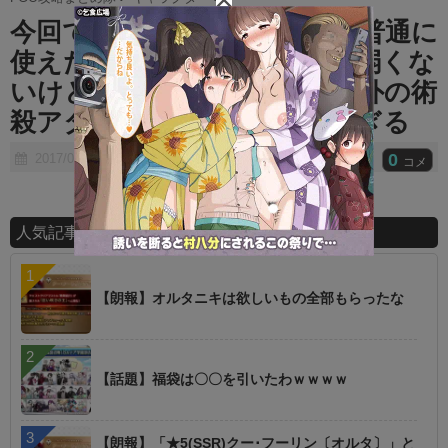
t
今回でわかったけどメルトは普通に
e
使えたな ⇒ メルトは元々弱くな
いけどそれ以上にジャック以外の術
殺アタッカーが不甲斐なさすぎる
0
2017/06/30
コメ
人気記事ランキング
【朗報】オルタニキは欲しいもの全部もらったな
【話題】福袋は〇〇を引いたわｗｗｗｗ
【朗報】「★5(SSR)クー･フーリン〔オルタ〕」と