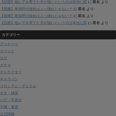
【話題】低レアを育てた方が強いというのは本当に罠
に
匿名
より
【指摘】卑弥呼の強化はぶっ壊れじゃない？
に
匿名
より
【指摘】卑弥呼の強化はぶっ壊れじゃない？
に
匿名
より
【話題】低レアを育てた方が強いというのは本当に罠
に
匿名
より
カテゴリー
アーケード
イベント
エロ
ガチャ
キャラクター
キャラバン
コロシアム・デュエル
ネタ・雑談
バグ・不具合
不満・要望
公式情報