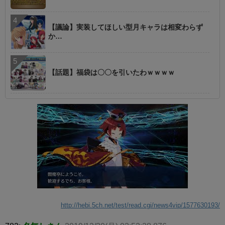
【議論】実装してほしい型月キャラは相変わらず
か…
【話題】福袋は〇〇を引いたわｗｗｗｗ
http://hebi.5ch.net/test/read.cgi/news4vip/1577630193/