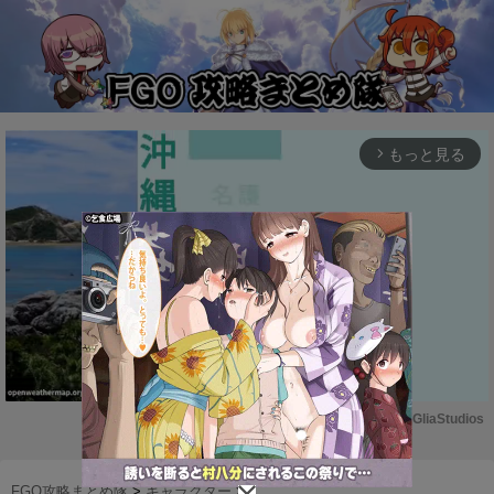
もっと見る
arrow_forward_ios
Powered by 
GliaStudios
M
u
FGO攻略まとめ隊
>
キャラクター
>