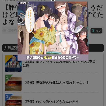
t
【評価】でち公散々な言われようだ
e
けど最初お前らかなり持ち上げてた
よな？ｗ
3
2019/12/30
コメ
人気記事ランキング
【話題】低レアを育てた方が強いというのは本当
に罠
【指摘】卑弥呼の強化はぶっ壊れじゃない？
【評価】Wジル強化はどうなんだろう