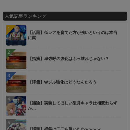
人気記事ランキング
【話題】低レアを育てた方が強いというのは本当
に罠
【指摘】卑弥呼の強化はぶっ壊れじゃない？
【評価】Wジル強化はどうなんだろう
【議論】実装してほしい型月キャラは相変わらず
か…
【話題】福袋は〇〇を引いたわｗｗｗｗ