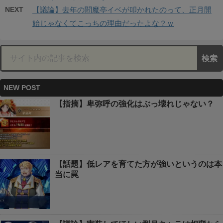
NEXT
【議論】去年の閻魔亭イベが叩かれたのって、正月開
始じゃなくてこっちの理由だったよな？ｗ
NEW POST
【指摘】卑弥呼の強化はぶっ壊れじゃない？
【話題】低レアを育てた方が強いというのは本
当に罠