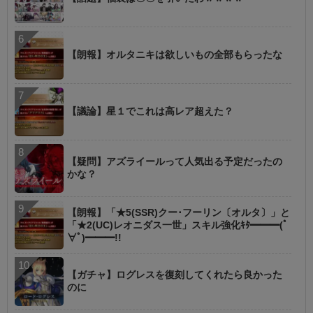
【朗報】オルタニキは欲しいもの全部もらったな
【議論】星１でこれは高レア超えた？
【疑問】アズライールって人気出る予定だったの
かな？
【朗報】「★5(SSR)クー･フーリン〔オルタ〕」と
「★2(UC)レオニダス一世」スキル強化ｷﾀ━━━(ﾟ
∀ﾟ)━━━!!
【ガチャ】ログレスを復刻してくれたら良かった
のに