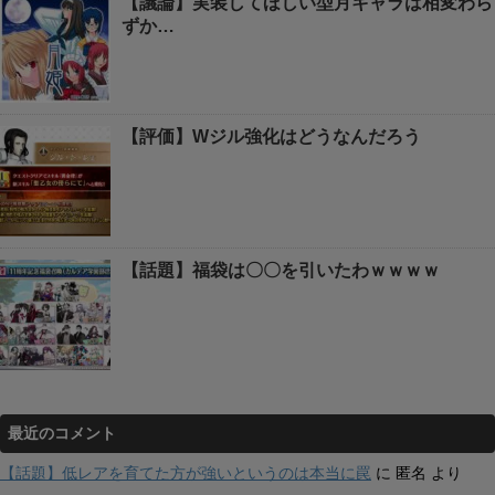
【議論】実装してほしい型月キャラは相変わら
ずか…
【評価】Wジル強化はどうなんだろう
【話題】福袋は〇〇を引いたわｗｗｗｗ
最近のコメント
【話題】低レアを育てた方が強いというのは本当に罠
に
匿名
より