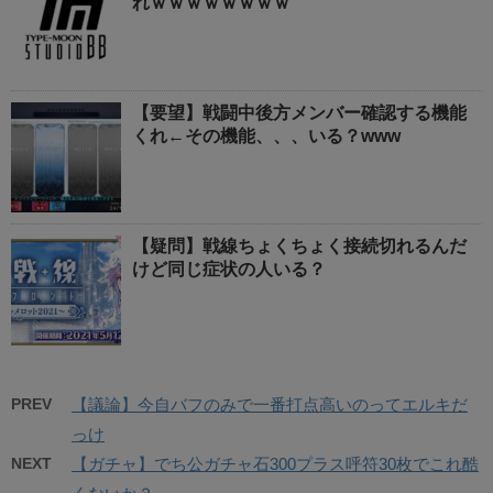
れｗｗｗｗｗｗｗｗ
【要望】戦闘中後方メンバー確認する機能
くれ←その機能、、、いる？www
【疑問】戦線ちょくちょく接続切れるんだ
けど同じ症状の人いる？
PREV
【議論】今自バフのみで一番打点高いのってエルキだ
っけ
NEXT
【ガチャ】でち公ガチャ石300プラス呼符30枚でこれ酷