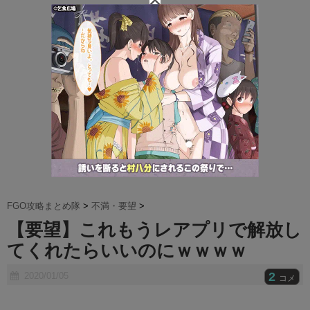
t
e
FGO攻略まとめ隊
>
不満・要望
>
【要望】これもうレアプリで解放し
てくれたらいいのにｗｗｗｗ
2
2020/01/05
コメ