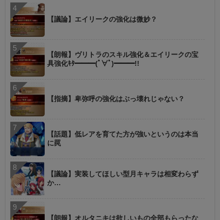
【議論】エイリークの強化は微妙？
【朗報】ヴリトラのスキル強化＆エイリークの宝
具強化ｷﾀ━━━(ﾟ∀ﾟ)━━━!!
【指摘】卑弥呼の強化はぶっ壊れじゃない？
【話題】低レアを育てた方が強いというのは本当
に罠
【議論】実装してほしい型月キャラは相変わらず
か…
【朗報】オルタニキは欲しいもの全部もらったな