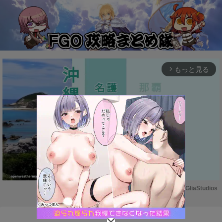
もっと見る
arrow_forward_ios
Powered by 
GliaStudios
M
u