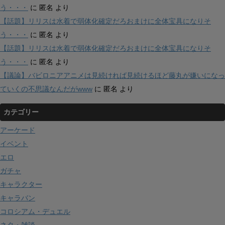
う・・・
に
匿名
より
【話題】リリスは水着で弱体化確定だろおまけに全体宝具になりそ
う・・・
に
匿名
より
【話題】リリスは水着で弱体化確定だろおまけに全体宝具になりそ
う・・・
に
匿名
より
【議論】バビロニアアニメは見続ければ見続けるほど藤丸が嫌いになっ
ていくの不思議なんだがwww
に
匿名
より
カテゴリー
アーケード
イベント
エロ
ガチャ
キャラクター
キャラバン
コロシアム・デュエル