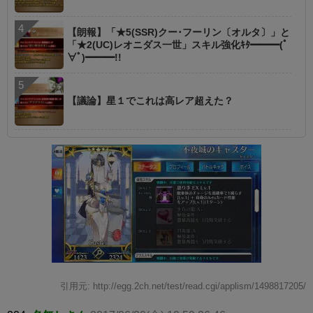
【朗報】「★5(SSR)クー･フーリン〔オルタ〕」と
「★2(UC)レオニダス一世」スキル強化ｷﾀ━━━(ﾟ
∀ﾟ)━━━!!
【議論】星１でこれは高レア超えた？
引用元: http://egg.2ch.net/test/read.cgi/applism/1498817205/