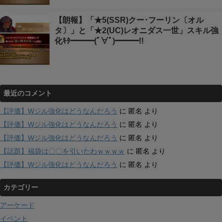
【朗報】「★5(SSR)クー･フーリン〔オル
タ〕」と「★2(UC)レオニダス一世」スキル強
化ｷﾀ━━━(ﾟ∀ﾟ)━━━!!
最近のコメント
【評価】Wジル強化はどうなんだろう
に
匿名
より
【評価】Wジル強化はどうなんだろう
に
匿名
より
【評価】Wジル強化はどうなんだろう
に
匿名
より
【話題】福袋は〇〇を引いたわｗｗｗｗ
に
匿名
より
【評価】Wジル強化はどうなんだろう
に
匿名
より
カテゴリー
アーケード
イベント