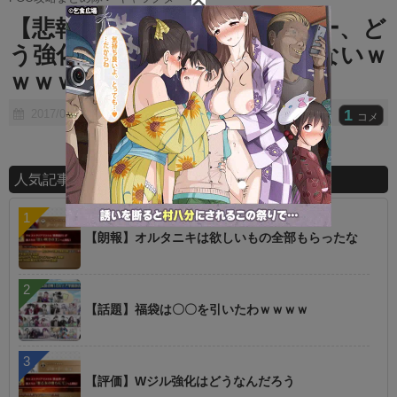
t
【悲報】アガルタのキャスター、ど
e
う強化しても雑魚にしかならないｗ
ｗｗｗｗ
1
2017/06/30
コメ
人気記事ランキング
【朗報】オルタニキは欲しいもの全部もらったな
【話題】福袋は〇〇を引いたわｗｗｗｗ
【評価】Wジル強化はどうなんだろう