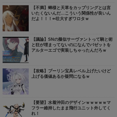
【不満】蝉様と天草をカップリングとは言
いたくないんだ…こういう関係性が良いん
だよ！！！⇐壮大すぎワロタｗ
【議論】SNの擬似サーヴァントって騎と術
と狂が埋まってないのになんでバゼットを
アルターエゴで実装しちゃったんだろｗ
【攻略】プーリン宝具レベル上げたいけど
上げる価値あるか疑問になるｗ
【要望】水着沖田のデザインｗｗｗｗｗマ
フラー維持したまま飛行ユニット外してく
れ！