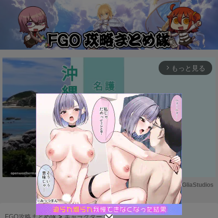
もっと見る
arrow_forward_ios
Powered by 
GliaStudios
M
u
FGO攻略まとめ隊
>
キャラクター
>