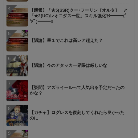
【朗報】「★5(SSR)クー･フーリン〔オルタ〕」と
「★2(UC)レオニダス一世」スキル強化ｷﾀ━━━(ﾟ
∀ﾟ)━━━!!
【議論】星１でこれは高レア超えた？
【議論】今のアタッカー界隈は厳しいな
【疑問】アズライールって人気出る予定だったの
かな？
【ガチャ】ログレスを復刻してくれたら良かった
のに