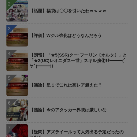
【話題】福袋は〇〇を引いたわｗｗｗｗ
【評価】Wジル強化はどうなんだろう
【朗報】「★5(SSR)クー･フーリン〔オルタ〕」と
「★2(UC)レオニダス一世」スキル強化ｷﾀ━━━(ﾟ
∀ﾟ)━━━!!
【議論】星１でこれは高レア超えた？
【議論】今のアタッカー界隈は厳しいな
【疑問】アズライールって人気出る予定だったの