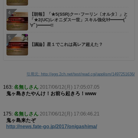
【朗報】「★5(SSR)クー･フーリン〔オルタ〕」と
「★2(UC)レオニダス一世」スキル強化ｷﾀ━━━(ﾟ
∀ﾟ)━━━!!
【議論】星１でこれは高レア超えた？
引用元: http://egg.2ch.net/test/read.cgi/applism/1497251636/
163:
名無しさん
2017/06/12(月) 17:05:07.05
鬼ヶ島きたやんけ！お前ら起きろ！www
175:
名無しさん
2017/06/12(月) 17:06:46.21
鬼ヶ島来たぞ
http://news.fate-go.jp/2017/onigashima/