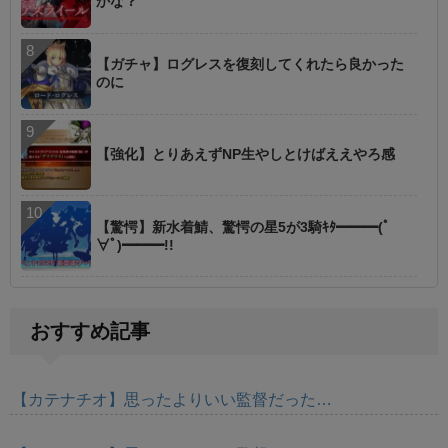
かな？
【ガチャ】ログレスを復刻してくれたら良かった
のに
【強化】とりあえずNP生やしとけばええやろ感
【驚愕】新水着鯖、驚愕の星5が3騎ｷﾀ━━━(ﾟ
∀ﾟ)━━━!!
おすすめ記事
【カテナチオ】思ったよりいい監督だった…