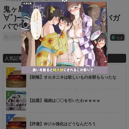
t
鬼ヶ島復刻ｷﾀ━━━━(ﾟ
e
∀ﾟ)━━━━!! 日本人判定ガバガ
バでワロタｗｗｗｗｗ
0
2017/06/12
コメ
人気記事ランキング
【朗報】オルタニキは欲しいもの全部もらったな
【話題】福袋は〇〇を引いたわｗｗｗｗ
【評価】Wジル強化はどうなんだろう