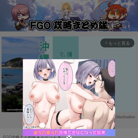
もっと見る
arrow_forward_ios
Powered by 
GliaStudios
M
u
FGO攻略まとめ隊
>
イベント
>