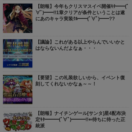
【朗報】今年もクリスマスイベ開催ｷﾀ━━(ﾟ
∀ﾟ)━━!!1章クリアが条件ということは遂
にあのキャラ実装ｸﾙ━━(ﾟ∀ﾟ)━━??
【議論】これがある以上やらんでいいかと
はならないんだよなぁ・・・
【要望】この礼装欲しいから、イベント復
刻してくれないかなぁ～～！
【朗報】ナイチンゲール[サンタ]星4配布決
定ｷﾀ━━━(ﾟ∀ﾟ)━━━!!⇐待ちに待った正
統派