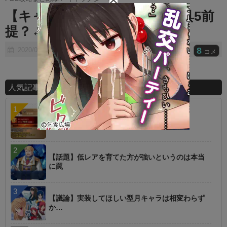
t
【キャラ】ボイジャーって宝具5前
e
提？← 前提だが強いぞwwww
8
2020/06/06
コメ
人気記事ランキング
【指摘】卑弥呼の強化はぶっ壊れじゃない？
【話題】低レアを育てた方が強いというのは本当
に罠
【議論】実装してほしい型月キャラは相変わらず
か…