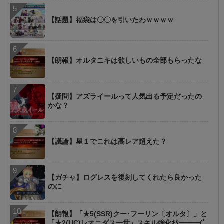
【話題】福袋は〇〇を引いたわｗｗｗｗ
【朗報】オルタニキは欲しいもの全部もらったな
【疑問】アズライールって人気出る予定だったの
かな？
【議論】星１でこれは高レア超えた？
【ガチャ】ログレスを復刻してくれたら良かった
のに
【朗報】「★5(SSR)クー･フーリン〔オルタ〕」と
「★2(UC)レオニダス一世」スキル強化ｷﾀ━━━(ﾟ