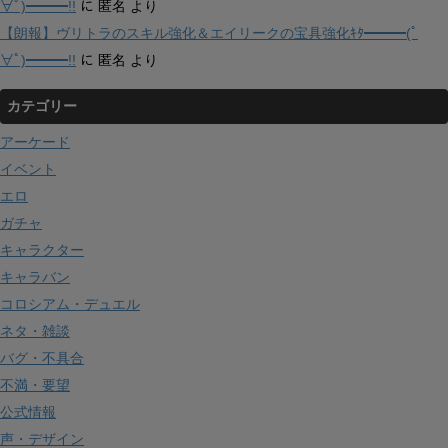
∀ﾟ)━━━!!
に
匿名
より
【朗報】ヴリトラのスキル強化＆エイリークの宝具強化ｷﾀ━━━(ﾟ
∀ﾟ)━━━!!
に
匿名
より
カテゴリー
アーケード
イベント
エロ
ガチャ
キャラクター
キャラバン
コロシアム・デュエル
ネタ・雑談
バグ・不具合
不満・要望
公式情報
声・デザイン