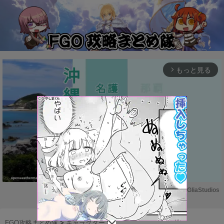
もっと見る
arrow_forward_ios
Powered by 
GliaStudios
M
u
FGO攻略まとめ隊
>
キャラクター
>