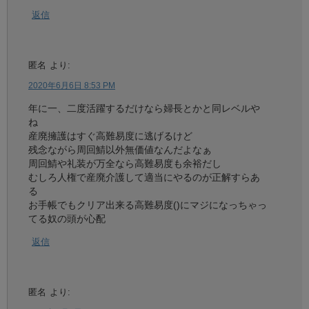
返信
匿名
より:
2020年6月6日 8:53 PM
年に一、二度活躍するだけなら婦長とかと同レベルや
ね
産廃擁護はすぐ高難易度に逃げるけど
残念ながら周回鯖以外無価値なんだよなぁ
周回鯖や礼装が万全なら高難易度も余裕だし
むしろ人権で産廃介護して適当にやるのが正解すらあ
る
お手帳でもクリア出来る高難易度()にマジになっちゃっ
てる奴の頭が心配
返信
匿名
より: