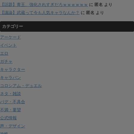
【話題】青王、強化されすぎだろｗｗｗｗｗｗ
に
匿名
より
【議論】武蔵って今も人気キャラなんか？
に
匿名
より
カテゴリー
アーケード
イベント
エロ
ガチャ
キャラクター
キャラバン
コロシアム・デュエル
ネタ・雑談
バグ・不具合
不満・要望
公式情報
声・デザイン