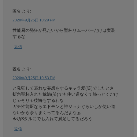
匿名
より:
2020年9月25日 10:29 PM
性能厨の発狂が見たいから聖杯リムーバーだけは実装
するな
返信
匿名
より:
2020年9月25日 10:53 PM
と発狂して哀れな妄想をするキャラ愛(笑)でしたとさ
折角聖杯入れた嫁鯖(笑)でも使い道なくて飾っとくだけ
じゃそりゃ後悔もするわな
ガチ性能厨ならエドモンと神ジュナぐらいしか使い道
ないから余りまくってるんだよなぁ
今頃Sタルにでも入れて満足してるだろう
返信