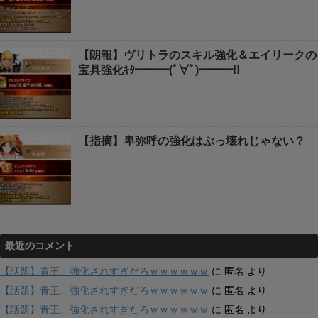
【朗報】ヴリトラのスキル強化＆エイリークの
宝具強化ｷﾀ━━━(ﾟ∀ﾟ)━━━!!
【指摘】卑弥呼の強化はぶっ壊れじゃない？
最近のコメント
【話題】青王、強化されすぎだろｗｗｗｗｗｗ
に
匿名
より
【話題】青王、強化されすぎだろｗｗｗｗｗｗ
に
匿名
より
【話題】青王、強化されすぎだろｗｗｗｗｗｗ
に
匿名
より