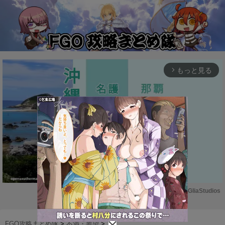
もっと見る
arrow_forward_ios
Powered by 
GliaStudios
M
u
FGO攻略まとめ隊
>
不満・要望
>