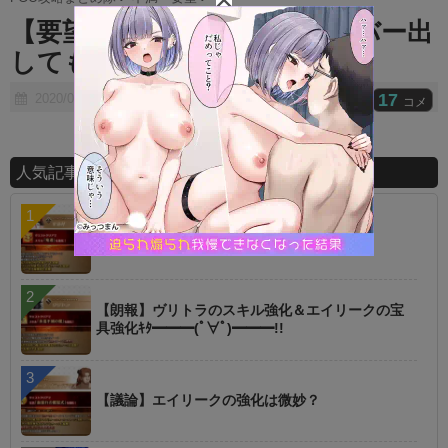
t
【要望】そろそろ聖杯リムーバー出
e
してもいいんじゃない？
17
2020/09/25
コメ
人気記事ランキング
【指摘】卑弥呼の強化はぶっ壊れじゃない？
【朗報】ヴリトラのスキル強化＆エイリークの宝
具強化ｷﾀ━━━(ﾟ∀ﾟ)━━━!!
【議論】エイリークの強化は微妙？