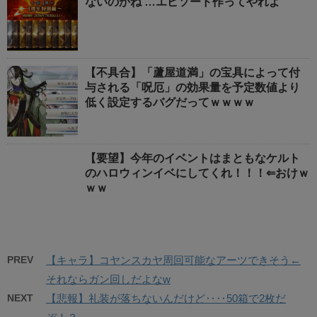
ないのかね …エピソード作ってやれよ
【不具合】「蘆屋道満」の宝具によって付
与される「呪厄」の効果量を予定数値より
低く設定するバグだってｗｗｗｗ
【要望】今年のイベントはまともなケルト
のハロウィンイベにしてくれ！！！⇐おけｗ
ｗｗ
PREV
【キャラ】コヤンスカヤ周回可能なアーツできそう←
それならガン回しだよなw
NEXT
【悲報】礼装が落ちないんだけど‥‥50箱で2枚だ