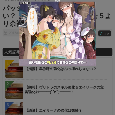
t
パッションリップって弱くな
e
い？ ⇒ リップはその辺の☆５よ
り余裕で強いぞｗｗｗｗ
7
2017/07/07
コメ
人気記事ランキング
【指摘】卑弥呼の強化はぶっ壊れじゃない？
【朗報】ヴリトラのスキル強化＆エイリークの宝
具強化ｷﾀ━━━(ﾟ∀ﾟ)━━━!!
【議論】エイリークの強化は微妙？