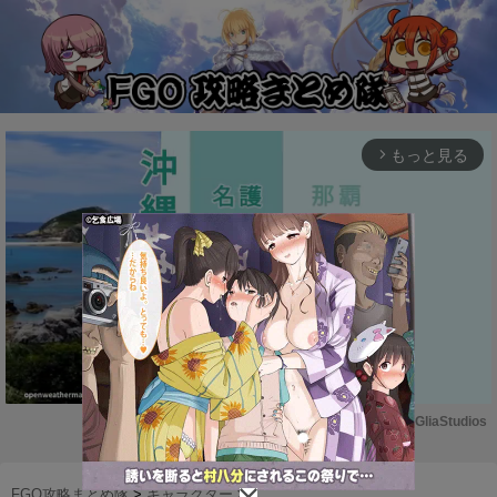
もっと見る
arrow_forward_ios
Powered by 
GliaStudios
M
u
FGO攻略まとめ隊
>
キャラクター
>