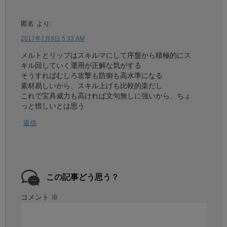
匿名
より:
2017年7月8日 5:33 AM
メルトとリップはスキルマにして序盤から積極的にス
キル回していく運用が正解な気がする
そうすればむしろ攻撃も防御も高水準になる
素材易しいから、スキル上げも比較的楽だし
これで宝具威力も高ければ文句無しに強いから、ちょ
っと惜しいとは思う
返信
この記事どう思う？
コメント
※