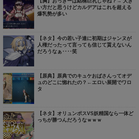
【胸】おっきーは結構巨乳じゃね？→ 大き
い方だと思うけどカルデアはこれを超える
爆乳勢が多い
【ネタ】今の若い子達に初期はジャンヌが
人権だったって言っても信じて貰えないん
だろうなぁ‥‥笑
【原典】原典でのキュケおばさんってオデ
ュのどこに惚れたの？←エロい展開でワロ
タ
【ネタ】オリュンポスVS妖精国なら一体ど
っちが勝つんだろうなｗｗｗ