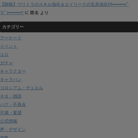
【朗報】ヴリトラのスキル強化＆エイリークの宝具強化ｷﾀ━━━(ﾟ
∀ﾟ)━━━!!
に
匿名
より
カテゴリー
アーケード
イベント
エロ
ガチャ
キャラクター
キャラバン
コロシアム・デュエル
ネタ・雑談
バグ・不具合
不満・要望
公式情報
声・デザイン
攻略