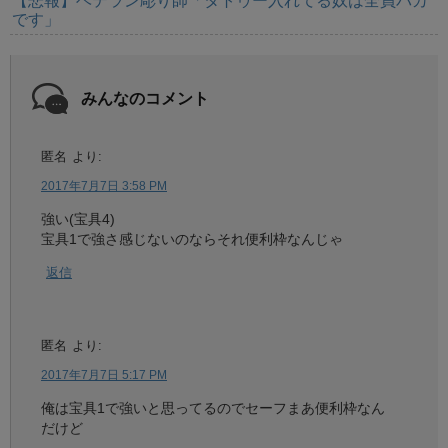
【悲報】ベテラン彫り師「タトゥー入れてる奴は全員バカ
です」
みんなのコメント
匿名
より:
2017年7月7日 3:58 PM
強い(宝具4)
宝具1で強さ感じないのならそれ便利枠なんじゃ
返信
匿名
より:
2017年7月7日 5:17 PM
俺は宝具1で強いと思ってるのでセーフまあ便利枠なん
だけど