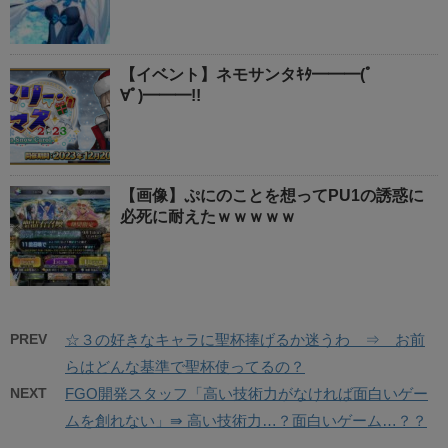
【イベント】ネモサンタｷﾀ━━━(ﾟ
∀ﾟ)━━━!!
【画像】ぷにのことを想ってPU1の誘惑に
必死に耐えたｗｗｗｗｗ
PREV
☆３の好きなキャラに聖杯捧げるか迷うわ ⇒ お前
らはどんな基準で聖杯使ってるの？
NEXT
FGO開発スタッフ「高い技術力がなければ面白いゲー
ムを創れない」⇛ 高い技術力…？面白いゲーム…？？