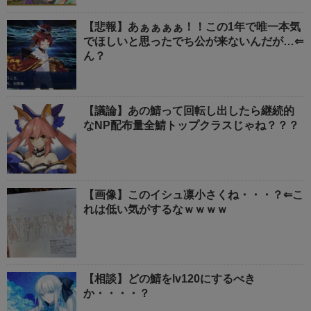
【悲報】あぁぁぁぁ！！この1年で唯一本気
でほしいと思ったでち公が来ないんだが…⇐
ん？
【議論】あの鯖って回転し出したら継続的
なNP配布量全鯖トップクラスじゃね？？？
【画像】このイシュ凛小さくね・・・？⇐こ
れは低い気がするなｗｗｗｗ
【相談】どの鯖をlv120にするべき
か・・・・？