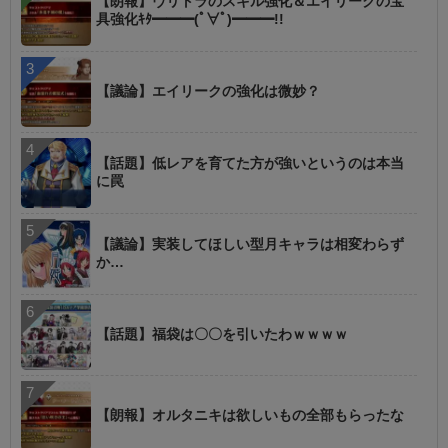
【朗報】ヴリトラのスキル強化＆エイリークの宝
具強化ｷﾀ━━━(ﾟ∀ﾟ)━━━!!
【議論】エイリークの強化は微妙？
【話題】低レアを育てた方が強いというのは本当
に罠
【議論】実装してほしい型月キャラは相変わらず
か…
【話題】福袋は〇〇を引いたわｗｗｗｗ
【朗報】オルタニキは欲しいもの全部もらったな