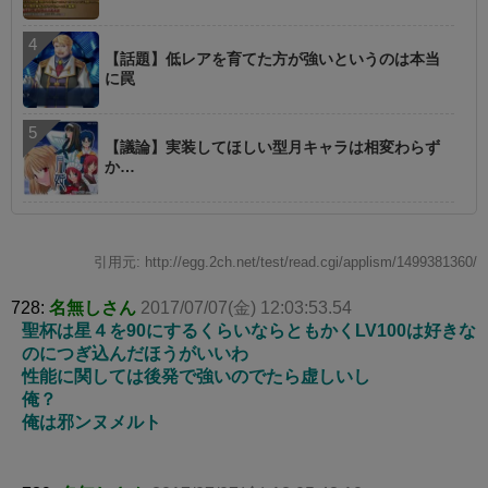
【話題】低レアを育てた方が強いというのは本当
に罠
【議論】実装してほしい型月キャラは相変わらず
か…
引用元: http://egg.2ch.net/test/read.cgi/applism/1499381360/
728:
名無しさん
2017/07/07(金) 12:03:53.54
聖杯は星４を90にするくらいならともかくLV100は好きな
のにつぎ込んだほうがいいわ
性能に関しては後発で強いのでたら虚しいし
俺？
俺は邪ンヌメルト