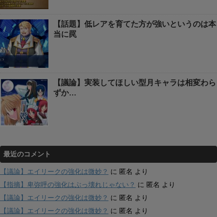
【話題】低レアを育てた方が強いというのは本
当に罠
【議論】実装してほしい型月キャラは相変わら
ずか…
最近のコメント
【議論】エイリークの強化は微妙？
に
匿名
より
【指摘】卑弥呼の強化はぶっ壊れじゃない？
に
匿名
より
【議論】エイリークの強化は微妙？
に
匿名
より
【議論】エイリークの強化は微妙？
に
匿名
より