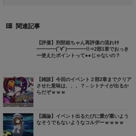
関連記事
【評価】刑部姫ちゃん再評価の流れｷﾀ
━━━━(ﾟ∀ﾟ)━━━━!!⇒2部1章でおっき
ー使えたポイントって●●じゃないの？
【雑談】今回のイベント２部2章までクリア
させた意味は、、、？←シトナイが出るか
らだぞｗｗｗ
【議論】イベント出るたびに愛が重いよう
なそうでもないようなコルデーｗｗｗｗ