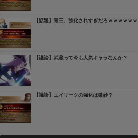
【話題】青王、強化されすぎだろｗｗｗｗｗｗ
【議論】武蔵って今も人気キャラなんか？
【議論】エイリークの強化は微妙？