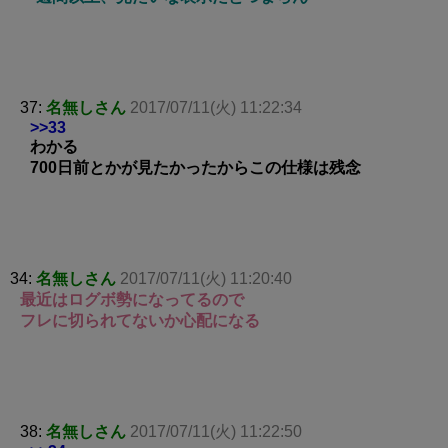
37:
名無しさん
2017/07/11(火) 11:22:34
>>33
わかる
700日前とかが見たかったからこの仕様は残念
34:
名無しさん
2017/07/11(火) 11:20:40
最近はログボ勢になってるので
フレに切られてないか心配になる
38:
名無しさん
2017/07/11(火) 11:22:50