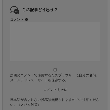
この記事どう思う？
コメント
※
次回のコメントで使用するためブラウザーに自分の名前、
メールアドレス、サイトを保存する。
日本語が含まれない投稿は無視されますのでご注意くださ
い。（スパム対策）