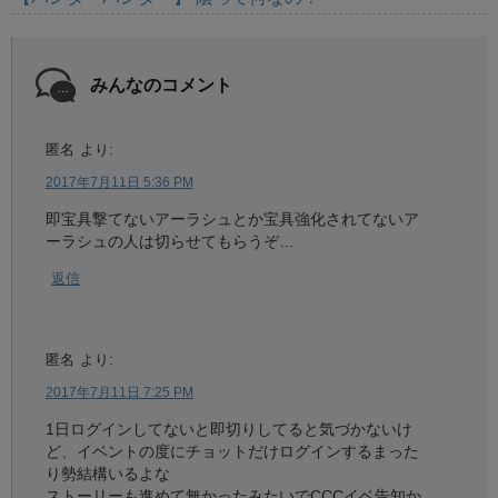
みんなのコメント
匿名
より:
2017年7月11日 5:36 PM
即宝具撃てないアーラシュとか宝具強化されてないア
ーラシュの人は切らせてもらうぞ…
返信
匿名
より:
2017年7月11日 7:25 PM
1日ログインしてないと即切りしてると気づかないけ
ど、イベントの度にチョットだけログインするまった
り勢結構いるよな
ストーリーも進めて無かったみたいでCCCイベ告知か