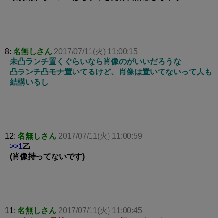
8:
名無しさん
2017/07/11(火) 11:00:15
未凸ランチ置くぐらいなら肖像のがいいだろうな
凸ランチ凸モナ置いてるけど、肖像は置いてないって人も
結構いるし
12:
名無しさん
2017/07/11(火) 11:00:59
>>1
乙
(肖像持ってないです)
11:
名無しさん
2017/07/11(火) 11:00:45