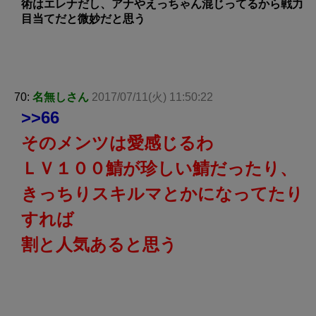
術はエレナだし、アナやえっちゃん混じってるから戦力
目当てだと微妙だと思う
70:
名無しさん
2017/07/11(火) 11:50:22
>>66
そのメンツは愛感じるわ
ＬＶ１００鯖が珍しい鯖だったり、
きっちりスキルマとかになってたり
すれば
割と人気あると思う