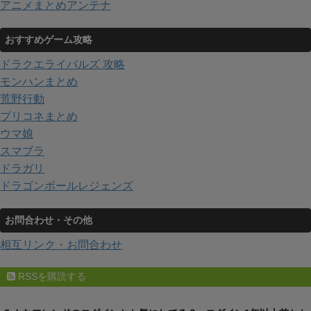
アニメまとめアンテナ
おすすめゲーム攻略
ドラクエライバルズ 攻略
モンハンまとめ
荒野行動
プリコネまとめ
ウマ娘
スマブラ
ドラガリ
ドラゴンボールレジェンズ
お問合わせ・その他
相互リンク・お問合わせ
RSSを購読する