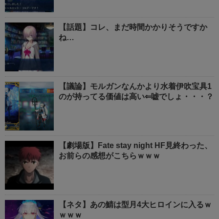
【話題】コレ、まだ時間かかりそうですか
ね…
【議論】モルガンなんかより水着伊吹宝具1
のが持ってる価値は高い⇐嘘でしょ・・・？
【劇場版】Fate stay night HF見終わった、
お前らの感想がこちらｗｗｗ
【ネタ】あの鯖は型月4大ヒロインに入るｗ
ｗｗｗ