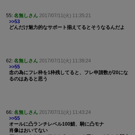
55:
名無しさん
2017/07/11(火) 11:35:21
>>53
どんだけ魅力的なサポート揃えてるとそうなるんだよ
62:
名無しさん
2017/07/11(火) 11:39:24
>>55
念の為にフレ枠を1枠残してると、フレ申請数が20にな
るのはあると思う
66:
名無しさん
2017/07/11(火) 11:43:24
>>55
オールに凸ランチレベル100鯖、騎に凸モナ
肖像はおいてない