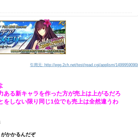
引用元: http://egg.2ch.net/test/read.cgi/applism/1499959090
よ
力ある新キャラを作った方が売上は上がるだろ
とをしない限り同じ1位でも売上は全然違うわ
3
トがかかるんだぞ