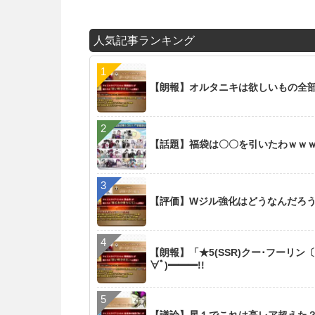
人気記事ランキング
【朗報】オルタニキは欲しいもの全
【話題】福袋は〇〇を引いたわｗｗ
【評価】Wジル強化はどうなんだろ
【朗報】「★5(SSR)クー･フーリン
∀ﾟ)━━━!!
【議論】星１でこれは高レア超えた