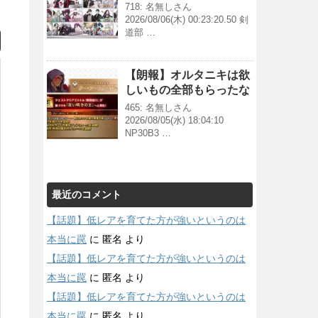
718: 名無しさん
2026/08/06(木) 00:23:20.50 剣
道部 …
【朗報】オルタニキは欲
しいもの全部もらったな
465: 名無しさん
2026/08/05(水) 18:04:10
NP30B3 …
最近のコメント
【話題】低レアを育てた方が強いというのは
本当に罠
に
匿名
より
【話題】低レアを育てた方が強いというのは
本当に罠
に
匿名
より
【話題】低レアを育てた方が強いというのは
本当に罠
に
匿名
より