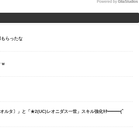
Powered by 
GliaStudios
M
u
t
部もらったな
e
ｗｗ
う
〔オルタ〕」と「★2(UC)レオニダス一世」スキル強化ｷﾀ━━━(ﾟ
？