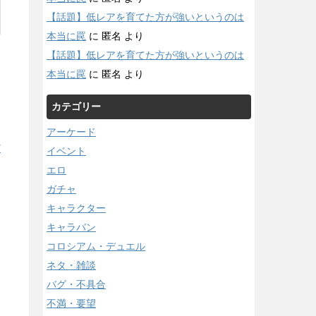
【話題】低レアを育てた方が強いというのは
本当に罠
に
匿名
より
【話題】低レアを育てた方が強いというのは
本当に罠
に
匿名
より
カテゴリー
アーケード
/
イベント
エロ
ガチャ
キャラクター
キャラバン
コロシアム・デュエル
ネタ・雑談
バグ・不具合
不満・要望