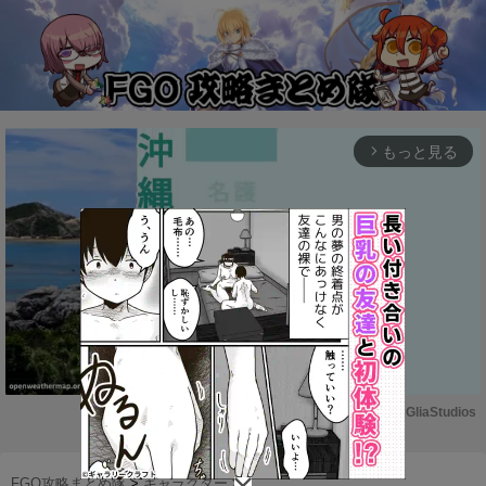
もっと見る
arrow_forward_ios
Powered by 
GliaStudios
M
u
FGO攻略まとめ隊
>
キャラクター
>