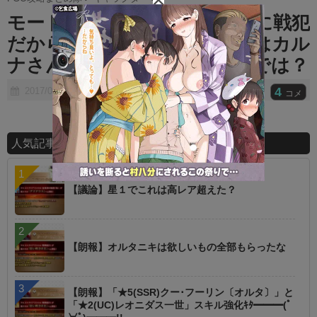
t
モードレッドはランスロの次に戦犯
e
だからね ⇒ あれを許すにはカル
ナさん並の寛容さが必要なのでは？
4
2017/07/14
コメ
人気記事ランキング
【議論】星１でこれは高レア超えた？
【朗報】オルタニキは欲しいもの全部もらったな
【朗報】「★5(SSR)クー･フーリン〔オルタ〕」と
「★2(UC)レオニダス一世」スキル強化ｷﾀ━━━(ﾟ