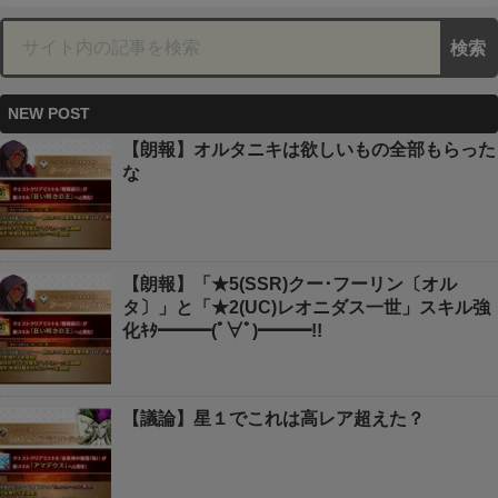
NEW POST
【朗報】オルタニキは欲しいもの全部もらった
な
【朗報】「★5(SSR)クー･フーリン〔オル
タ〕」と「★2(UC)レオニダス一世」スキル強
化ｷﾀ━━━(ﾟ∀ﾟ)━━━!!
【議論】星１でこれは高レア超えた？