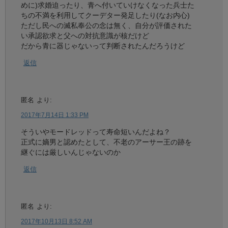
めに)求婚迫ったり、青へ付いていけなくなった兵士た
ちの不満を利用してクーデター発足したり(なお内心)
ただし民への滅私奉公の念は無く、自分が評価された
い承認欲求と父への対抗意識が核だけど
だから青に器じゃないって判断されたんだろうけど
返信
匿名
より:
2017年7月14日 1:33 PM
そういやモードレッドって寿命短いんだよね？
正式に嫡男と認めたとして、不老のアーサー王の跡を
継ぐには厳しいんじゃないのか
返信
匿名
より:
2017年10月13日 8:52 AM