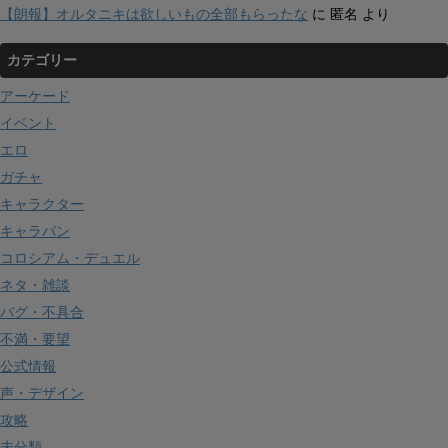
【朗報】オルタニキは欲しいもの全部もらったな
に
匿名
より
カテゴリー
アーケード
イベント
エロ
ガチャ
キャラクター
キャラバン
コロシアム・デュエル
ネタ・雑談
バグ・不具合
不満・要望
公式情報
声・デザイン
攻略
未分類