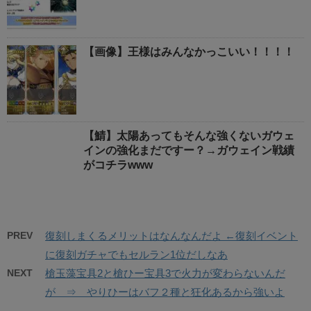
【画像】王様はみんなかっこいい！！！！
【鯖】太陽あってもそんな強くないガウェ
インの強化まだですー？→ガウェイン戦績
がコチラwww
PREV
復刻しまくるメリットはなんなんだよ ←復刻イベント
に復刻ガチャでもセルラン1位だしなあ
NEXT
槍玉藻宝具2と槍ひー宝具3で火力が変わらないんだ
が ⇒ やりひーはバフ２種と狂化あるから強いよ