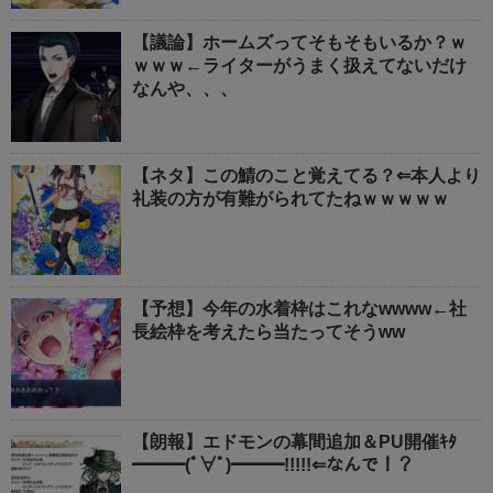
【議論】ホームズってそもそもいるか？ｗ
ｗｗｗ←ライターがうまく扱えてないだけ
なんや、、、
【ネタ】この鯖のこと覚えてる？⇐本人より
礼装の方が有難がられてたねｗｗｗｗｗ
【予想】今年の水着枠はこれなwwww←社
長絵枠を考えたら当たってそうww
【朗報】エドモンの幕間追加＆PU開催ｷﾀ
━━━(ﾟ∀ﾟ)━━━!!!!!⇐なんで！？