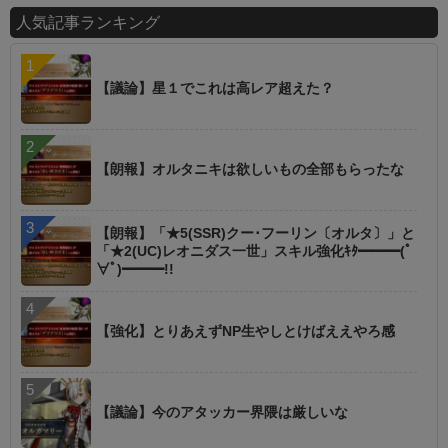
人気記事ランキング
【議論】星１でこれは高レア超えた？
【朗報】オルタニキは欲しいもの全部もらったな
【朗報】「★5(SSR)クー･フーリン〔オルタ〕」と
「★2(UC)レオニダス一世」スキル強化ｷﾀ━━━(ﾟ
∀ﾟ)━━━!!
【強化】とりあえずNP生やしとけばええやろ感
【議論】今のアタッカー界隈は厳しいな