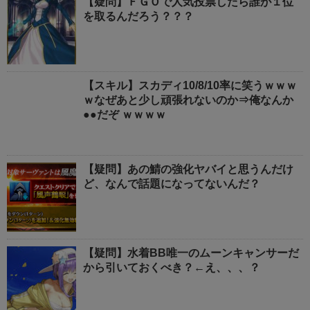
【疑問】ＦＧＯで人気投票したら誰が１位
を取るんだろう？？？
【スキル】スカディ10/8/10率に笑うｗｗｗ
ｗなぜあと少し頑張れないのか⇒俺なんか
●●だぞ ｗｗｗｗ
【疑問】あの鯖の強化ヤバイと思うんだけ
ど、なんで話題になってないんだ？
【疑問】水着BB唯一のムーンキャンサーだ
から引いておくべき？←え、、、？