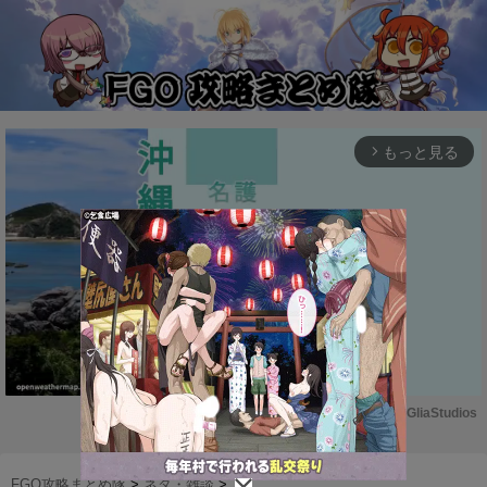
もっと見る
arrow_forward_ios
Powered by 
GliaStudios
M
u
FGO攻略まとめ隊
>
ネタ・雑談
>