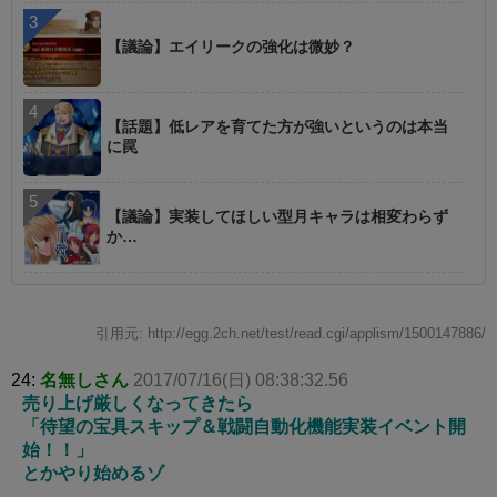
【議論】エイリークの強化は微妙？
【話題】低レアを育てた方が強いというのは本当
に罠
【議論】実装してほしい型月キャラは相変わらず
か…
引用元: http://egg.2ch.net/test/read.cgi/applism/1500147886/
24:
名無しさん
2017/07/16(日) 08:38:32.56
売り上げ厳しくなってきたら
「待望の宝具スキップ＆戦闘自動化機能実装イベント開
始！！」
とかやり始めるゾ