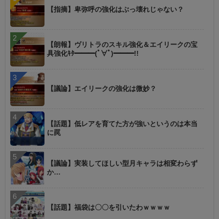
【指摘】卑弥呼の強化はぶっ壊れじゃない？
【朗報】ヴリトラのスキル強化＆エイリークの宝
具強化ｷﾀ━━━(ﾟ∀ﾟ)━━━!!
【議論】エイリークの強化は微妙？
【話題】低レアを育てた方が強いというのは本当
に罠
【議論】実装してほしい型月キャラは相変わらず
か…
【話題】福袋は〇〇を引いたわｗｗｗｗ