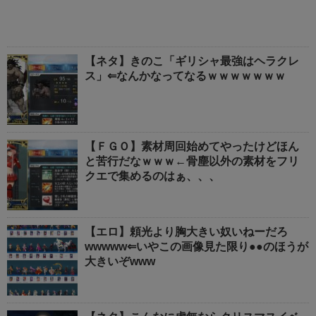
【ネタ】きのこ「ギリシャ最強はヘラクレ
ス」⇐なんかなってなるｗｗｗｗｗｗｗ
【ＦＧＯ】素材周回始めてやったけどほん
と苦行だなｗｗｗ←骨塵以外の素材をフリ
クエで集めるのはぁ、、、
【エロ】頼光より胸大きい奴いねーだろ
wwwww⇐いやこの画像見た限り●●のほうが
大きいぞwww