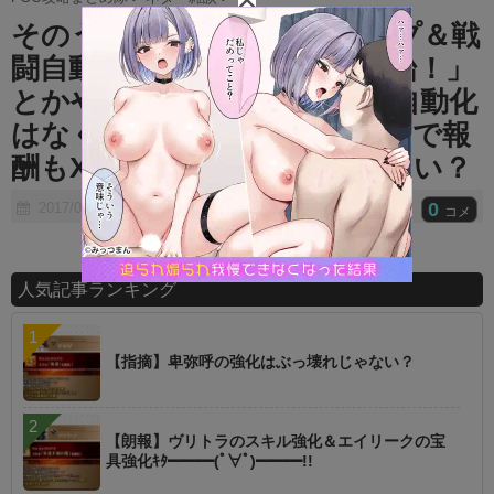
t
そのうち「待望の宝具スキップ＆戦
e
闘自動化機能実装イベント開始！」
とかやり始めるゾ ⇒ 戦闘自動化
はなくてもいいけど、X倍消費で報
酬もX倍みたいなのは欲しくない？
0
2017/07/16
コメ
人気記事ランキング
【指摘】卑弥呼の強化はぶっ壊れじゃない？
【朗報】ヴリトラのスキル強化＆エイリークの宝
具強化ｷﾀ━━━(ﾟ∀ﾟ)━━━!!