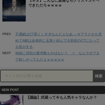
【ネタ】こんなに虚無ならクリスマスイベ
できただろｗｗｗｗ
PREV
不遇鯖はCT長くしすぎなんだよなあ ←キアラとかも含
めてA鯖は全体的に玉藻と組んでる前提のCTになって
る気がする
NEXT
地味に貝殻の要求数もやばない？ ⇒ なんでボブま
で欲しがってんだよｗｗｗｗｗ
NEW POST
【議論】武蔵って今も人気キャラなんか？