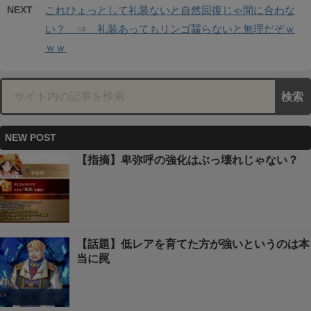
NEXT
これひょっとして礼装ないと自然回復じゃ間に合わな
い？ ⇒ 礼装あってもリンゴ齧らないと無理だぞｗ
ｗｗ
NEW POST
【指摘】卑弥呼の強化はぶっ壊れじゃない？
【話題】低レアを育てた方が強いというのは本
当に罠