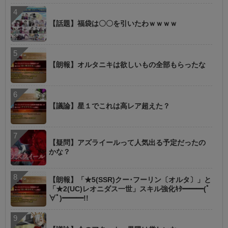
【話題】福袋は〇〇を引いたわｗｗｗｗ
【朗報】オルタニキは欲しいもの全部もらったな
【議論】星１でこれは高レア超えた？
【疑問】アズライールって人気出る予定だったの
かな？
【朗報】「★5(SSR)クー･フーリン〔オルタ〕」と
「★2(UC)レオニダス一世」スキル強化ｷﾀ━━━(ﾟ
∀ﾟ)━━━!!