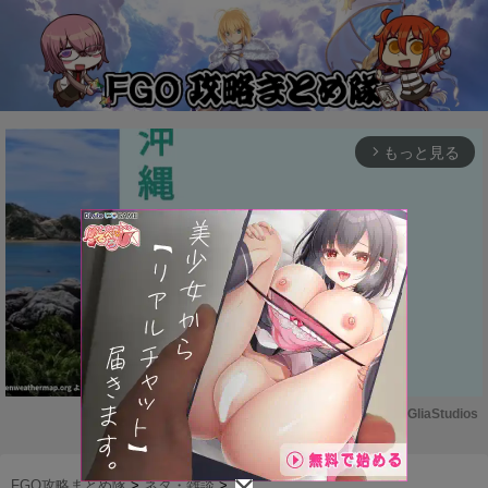
もっと見る
arrow_forward_ios
Powered by 
GliaStudios
M
u
FGO攻略まとめ隊
>
ネタ・雑談
>