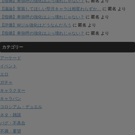
【指摘】卑弥呼の強化はぶっ壊れじゃない？
に
匿名
より
【議論】実装してほしい型月キャラは相変わらずか…
に
匿名
より
【指摘】卑弥呼の強化はぶっ壊れじゃない？
に
匿名
より
【評価】Wジル強化はどうなんだろう
に
匿名
より
【指摘】卑弥呼の強化はぶっ壊れじゃない？
に
匿名
より
カテゴリー
アーケード
イベント
エロ
ガチャ
キャラクター
キャラバン
コロシアム・デュエル
ネタ・雑談
バグ・不具合
不満・要望