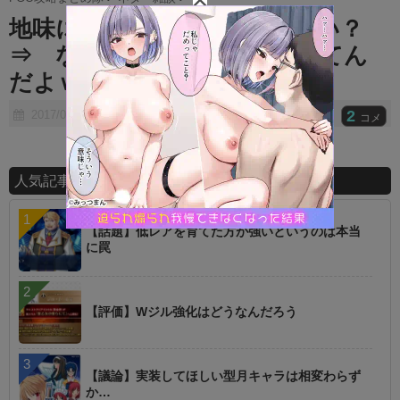
t
地味に貝殻の要求数もやばない？
e
⇒ なんでボブまで欲しがってん
だよｗｗｗｗｗ
2
2017/07/16
コメ
人気記事ランキング
【話題】低レアを育てた方が強いというのは本当
に罠
【評価】Wジル強化はどうなんだろう
【議論】実装してほしい型月キャラは相変わらず
か…