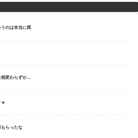
M
u
t
いうのは本当に罠
e
う
は相変わらずか…
ｗｗ
部もらったな