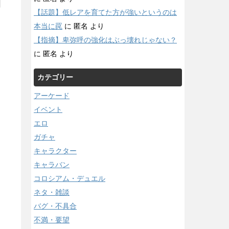
【話題】低レアを育てた方が強いというのは
本当に罠
に
匿名
より
【指摘】卑弥呼の強化はぶっ壊れじゃない？
に
匿名
より
カテゴリー
アーケード
イベント
エロ
ガチャ
キャラクター
キャラバン
コロシアム・デュエル
ネタ・雑談
バグ・不具合
不満・要望