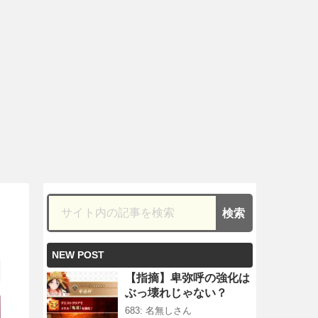
NEW POST
【指摘】卑弥呼の強化は
ぶっ壊れじゃない？
683: 名無しさん