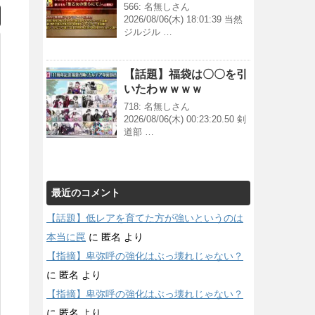
566: 名無しさん
2026/08/06(木) 18:01:39 当然
ジルジル …
【話題】福袋は〇〇を引
いたわｗｗｗｗ
718: 名無しさん
2026/08/06(木) 00:23:20.50 剣
道部 …
最近のコメント
【話題】低レアを育てた方が強いというのは
本当に罠
に
匿名
より
【指摘】卑弥呼の強化はぶっ壊れじゃない？
に
匿名
より
【指摘】卑弥呼の強化はぶっ壊れじゃない？
に
匿名
より