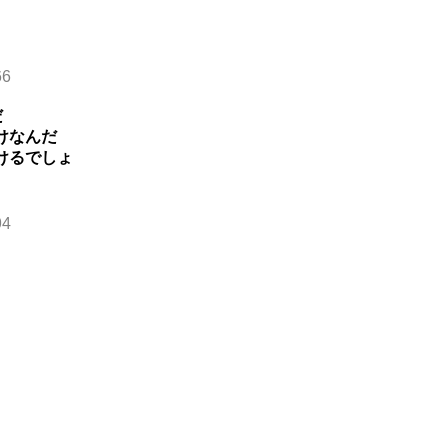
66
だ
けなんだ
けるでしょ
94