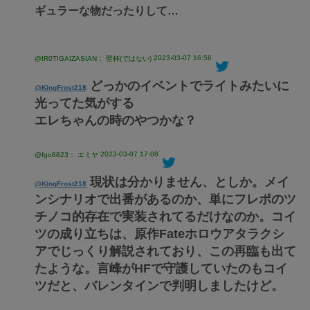
ギュラーな物だったりして…
2023-03-07 16:56
@IR0TIGAIZASIAN： 聖杯(ではない)
どっかのイベントでライトみたいに
@KingFrost218
光ってた気がする
エレちゃんの時のやつかな？
2023-03-07 17:08
@fgo8823： エミヤ
現状は分かりません、としか。メイ
@KingFrost218
ンシナリオで出番があるのか、単にフレポのツ
チノコ的存在で実装されてるだけなのか。コイ
ツの成り立ちは、原作Fateホロウアタラクシ
アでじっくり解説されており、この再臨も出て
たような。言峰がHFで守護していたのもコイ
ツだと、バレンタインで判明しましたけど。