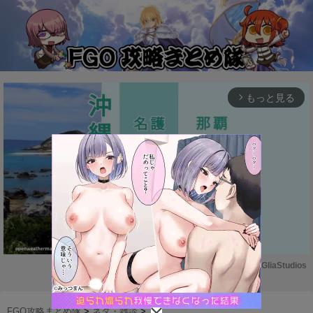
もっと見る
arrow_forward_ios
Powered by 
GliaStudios
M
u
FGO攻略まとめ隊
>
ネタ・雑談
>