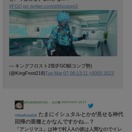
#FGO
pic.twitter.com/qifdsoqgm2
— キングフロスト2世(FGO鯖コンプ勢)
(@KingFrost218)
Tue Mar 07 06:13:11 +0000 2023
2023-03-07 15:17
@R18095505761： 火の舞
たまにイシュタルとかが見せる神代
@KingFrost218
回帰の亜種とかなんですかね…？
「アンリマユ」は神で村人Aの彼は人間なのでイレ