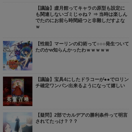
【議論】虛月館ってキャラの原型も設定に
も関連しないゴミじゃね？ ⇒ 当時は楽しん
でたのにお前ら時間経つと非難しだすよな
ｗ
【性能】マーリンの幻術って○○○発生ついて
たのかw知らんかったわｗｗｗｗｗ
【議論】宝具4にしたドラコーが●●でロリン
チ確定ワンパン出来るようになって嬉しい
【疑問】2部でカルデアの勝利条件って明言
されてたっけ？？？