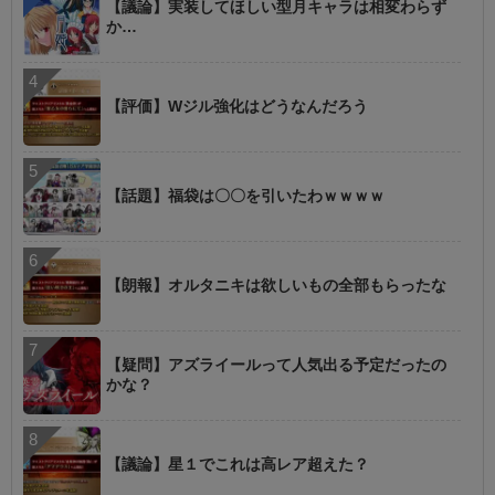
【議論】実装してほしい型月キャラは相変わらず
か…
【評価】Wジル強化はどうなんだろう
【話題】福袋は〇〇を引いたわｗｗｗｗ
【朗報】オルタニキは欲しいもの全部もらったな
【疑問】アズライールって人気出る予定だったの
かな？
【議論】星１でこれは高レア超えた？