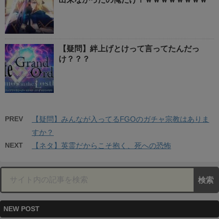
【疑問】絆上げとけって言ってたんだっ
け？？？
PREV
【疑問】みんなが入ってるFGOのガチャ宗教はありま
すか？
NEXT
【ネタ】英霊だからこそ抱く、死への恐怖
NEW POST