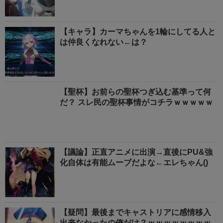
【キャラ】カーマちゃんを1輪にしてる人と
は仲良くなれない←は？
【聖杯】お前らの聖杯つぎ込む基準って何
だ？ スレ民の聖杯事情がコチラｗｗｗｗｗ
【議論】正直アニメに出演→直後にPU&強
化自体は有能ムーブだよな←エレちゃん()
【疑問】最後までキャストリアに感情移入
出来なかったの俺だけ？ｗｗｗｗｗｗｗｗ