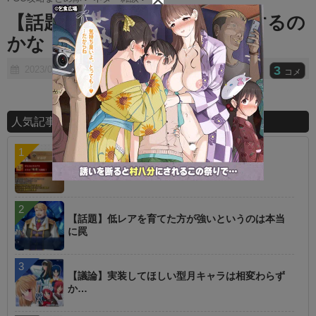
t
【話題】この鯖って今後登場するの
e
かな・・・・？
3
2023/03/07
コメ
人気記事ランキング
【指摘】卑弥呼の強化はぶっ壊れじゃない？
【話題】低レアを育てた方が強いというのは本当
に罠
【議論】実装してほしい型月キャラは相変わらず
か…