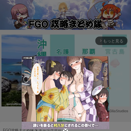
もっと見る
arrow_forward_ios
Powered by 
GliaStudios
M
u
FGO攻略まとめ隊
>
キャラクター
>