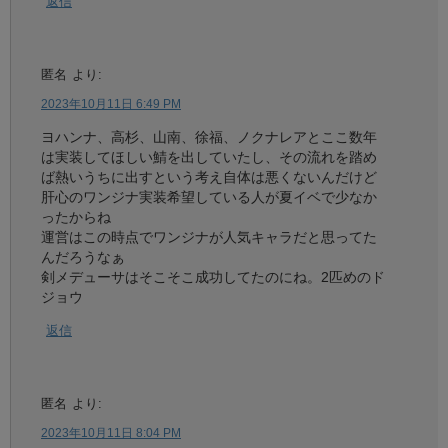
返信
匿名
より:
2023年10月11日 6:49 PM
ヨハンナ、高杉、山南、徐福、ノクナレアとここ数年
は実装してほしい鯖を出していたし、その流れを踏め
ば熱いうちに出すという考え自体は悪くないんだけど
肝心のワンジナ実装希望している人が夏イベで少なか
ったからね
運営はこの時点でワンジナが人気キャラだと思ってた
んだろうなぁ
剣メデューサはそこそこ成功してたのにね。2匹めのド
ジョウ
返信
匿名
より:
2023年10月11日 8:04 PM