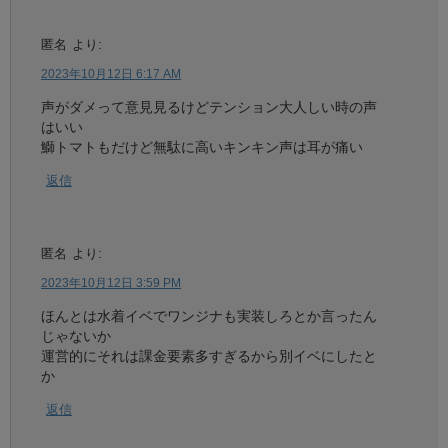
匿名
より:
2023年10月12日 6:17 AM
声がダメって意見見るけどテンション大人しい時の声
はいい
鰤トマトもだけど無駄に高いキンキン声は耳が痛い
返信
匿名
より:
2023年10月12日 3:59 PM
ほんとは水着イベでワンジナも実装しろとか言ったん
じゃないか
運営的にそれは課金要素多すぎるから別イベにしたと
か
返信