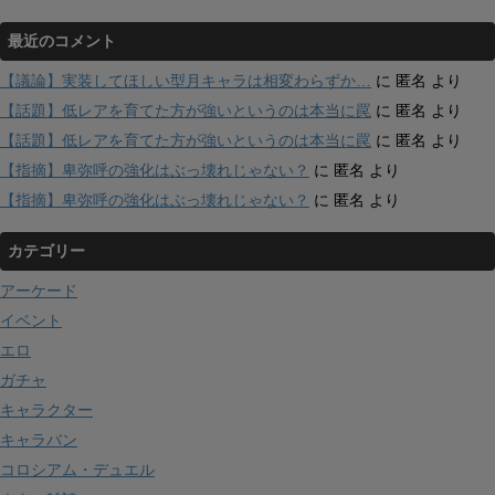
最近のコメント
【議論】実装してほしい型月キャラは相変わらずか…
に
匿名
より
【話題】低レアを育てた方が強いというのは本当に罠
に
匿名
より
【話題】低レアを育てた方が強いというのは本当に罠
に
匿名
より
【指摘】卑弥呼の強化はぶっ壊れじゃない？
に
匿名
より
【指摘】卑弥呼の強化はぶっ壊れじゃない？
に
匿名
より
カテゴリー
アーケード
イベント
エロ
ガチャ
キャラクター
キャラバン
コロシアム・デュエル