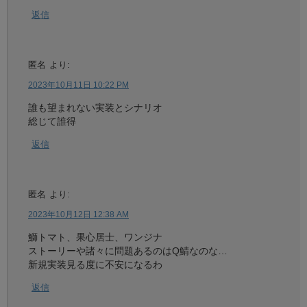
返信
匿名
より:
2023年10月11日 10:22 PM
誰も望まれない実装とシナリオ
総じて誰得
返信
匿名
より:
2023年10月12日 12:38 AM
鰤トマト、果心居士、ワンジナ
ストーリーや諸々に問題あるのはQ鯖なのな…
新規実装見る度に不安になるわ
返信