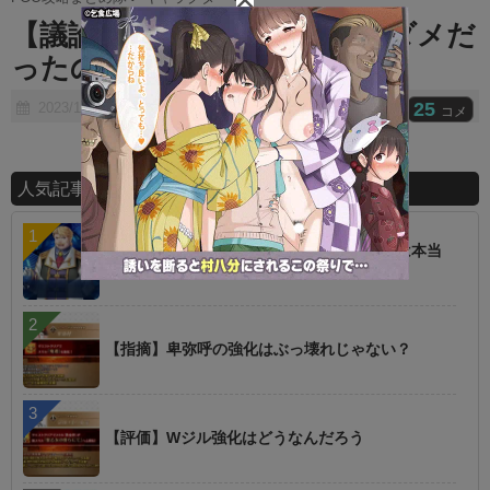
t
【議論】ワンジナは一体何がダメだ
e
ったのかｗｗ
25
2023/10/11
コメ
人気記事ランキング
【話題】低レアを育てた方が強いというのは本当
に罠
【指摘】卑弥呼の強化はぶっ壊れじゃない？
【評価】Wジル強化はどうなんだろう