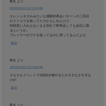
匿名
より:
2023年10月11日 3:54 PM
エレシュキガルみたいな感動的再会パターンの二匹目
のドジョウを狙ってたのかもしれんけど、
特段思い入れもないまま別れて即再会しても反応に困
るというか。
プレイヤーのウケを狙ってるのに滑ってるんだよな
返信
匿名
より:
2023年10月11日 4:08 PM
そもそもイベントで3回続き物やるとかネタなさすぎな
のが
返信
匿名
より: