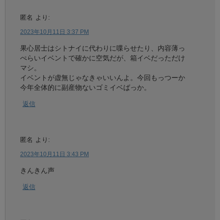
匿名
より:
2023年10月11日 3:37 PM
果心居士はシトナイに代わりに喋らせたり、内容薄っ
ぺらいイベントで確かに空気だが、箱イベだっただけ
マシ。
イベントが虚無じゃなきゃいいんよ。今回もっつーか
今年全体的に副産物ないゴミイベばっか。
返信
匿名
より:
2023年10月11日 3:43 PM
きんきん声
返信