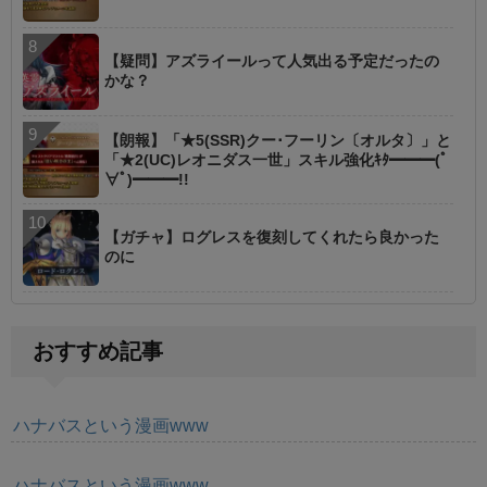
【疑問】アズライールって人気出る予定だったの
かな？
【朗報】「★5(SSR)クー･フーリン〔オルタ〕」と
「★2(UC)レオニダス一世」スキル強化ｷﾀ━━━(ﾟ
∀ﾟ)━━━!!
【ガチャ】ログレスを復刻してくれたら良かった
のに
おすすめ記事
ハナバスという漫画www
ハナバスという漫画www