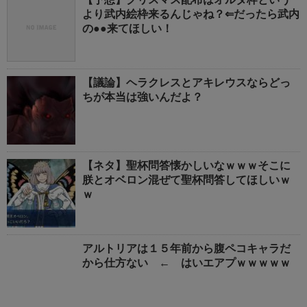
より武内絵枠来るんじゃね？⇐だったら武内
の●●来てほしい！
【議論】ヘラクレスとアキレウスならどっ
ちが本当は強いんだよ？
【ネタ】聖杯問答懐かしいなｗｗｗそこに
朕とオベロン混ぜて聖杯問答してほしいｗ
ｗ
アルトリアは１５年前から腹ペコキャラだ
から仕方ない ← はいエアプｗｗｗｗｗ