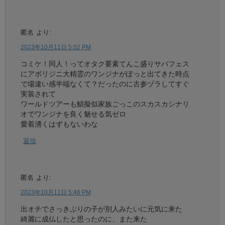
匿名
より:
2023年10月11日 5:02 PM
コミケ！同人！ってオタク要素てんこ盛りサバフェス
にアボリジニ大精霊のワンジナがぽっと出てきた時点
で場違い感半端なくて？だったのに古参ヅラしてすぐ
実装されて
ワールドツアーも鯖擬似家族ごっこのスカスカシナリ
オでワンジナを良く魅せる気ゼロ
愛着湧くはずもないわな
返信
匿名
より:
2023年10月11日 5:46 PM
出オチでさっきぶりの子が別人みたいに元気に来た
綺麗に成仏したと思ったのに、また来た