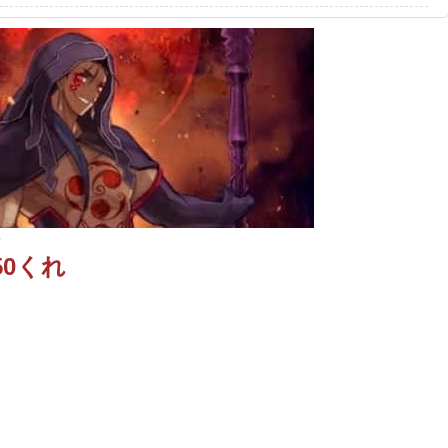
5
50くれ
7
7