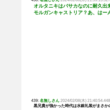
オルタニキはバサカなのに耐久出来
モルガンキャストリア？あ、はー
439:
名無しさん
2024/02/08(木) 21:40:54.44
黒兄貴が強かった時代は水銀礼装がまさか