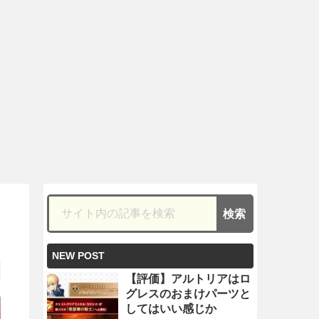
NEW POST
【評価】アルトリアはロ
グレスのおまけパーツと
してはいい感じか