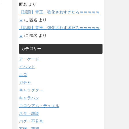
匿名
より
【話題】青王、強化されすぎだろｗｗｗｗｗ
ｗ
に
匿名
より
【話題】青王、強化されすぎだろｗｗｗｗｗ
ｗ
に
匿名
より
カテゴリー
アーケード
イベント
エロ
ガチャ
キャラクター
キャラバン
コロシアム・デュエル
ネタ・雑談
バグ・不具合