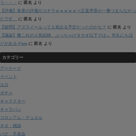
う・・・
に
匿名
より
【評価】各章の評価がコチラｗｗｗｗｗ⇒正直序章が一番つまらなかっ
たです…
に
匿名
より
【疑問】アズライールって人気出る予定だったのかな？
に
匿名
より
【議論】艦これの人気絵師、ぶっちゃけタカオ以下では← 失礼にもほ
どがあるぞww
に
匿名
より
カテゴリー
アーケード
イベント
エロ
ガチャ
キャラクター
キャラバン
コロシアム・デュエル
ネタ・雑談
バグ・不具合