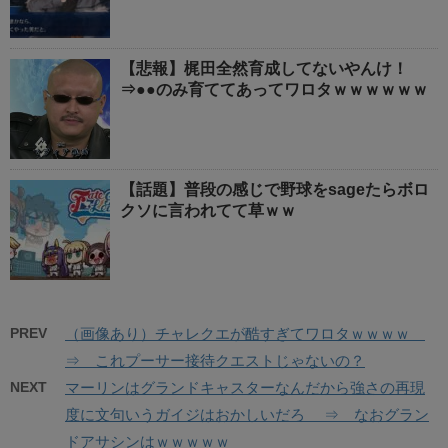
【悲報】梶田全然育成してないやんけ！
⇒●●のみ育ててあってワロタｗｗｗｗｗｗ
【話題】普段の感じで野球をsageたらボロ
クソに言われてて草ｗｗ
PREV
（画像あり）チャレクエが酷すぎてワロタｗｗｗｗ
⇒ これプーサー接待クエストじゃないの？
NEXT
マーリンはグランドキャスターなんだから強さの再現
度に文句いうガイジはおかしいだろ ⇒ なおグラン
ドアサシンはｗｗｗｗｗ