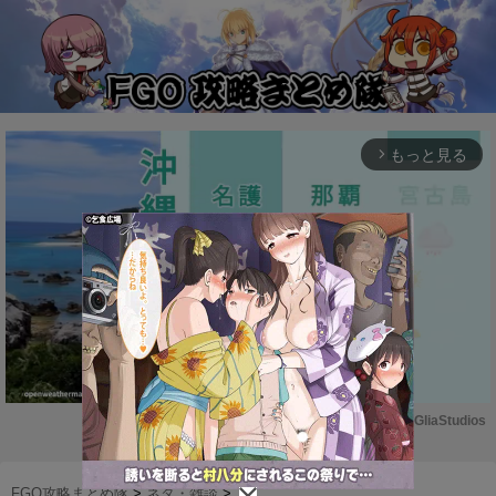
もっと見る
arrow_forward_ios
Powered by 
GliaStudios
M
u
FGO攻略まとめ隊
>
ネタ・雑談
>