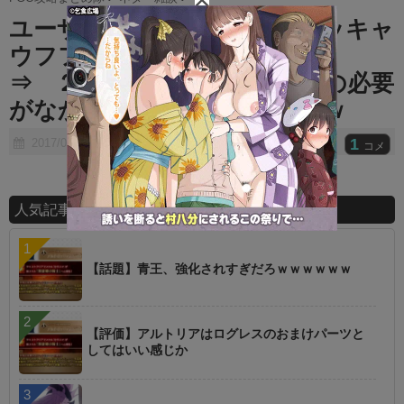
t
ユーザーはただ水着鯖とキャッキャ
e
ウフフしたかったんだよなぁ
⇒ ２部の大きな問題点は●●の必要
がなかったことだよなｗｗｗｗ
1
2017/07/21
コメ
人気記事ランキング
【話題】青王、強化されすぎだろｗｗｗｗｗｗ
【評価】アルトリアはログレスのおまけパーツと
してはいい感じか