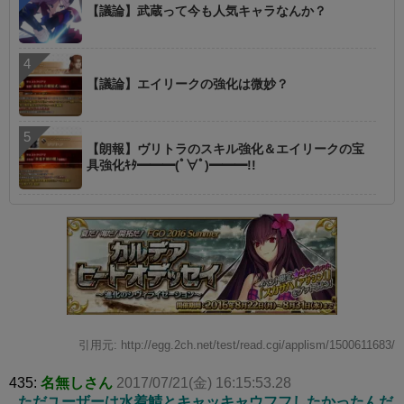
【議論】武蔵って今も人気キャラなんか？
【議論】エイリークの強化は微妙？
【朗報】ヴリトラのスキル強化＆エイリークの宝
具強化ｷﾀ━━━(ﾟ∀ﾟ)━━━!!
引用元: http://egg.2ch.net/test/read.cgi/applism/1500611683/
435:
名無しさん
2017/07/21(金) 16:15:53.28
ただユーザーは水着鯖とキャッキャウフフしたかったんだ