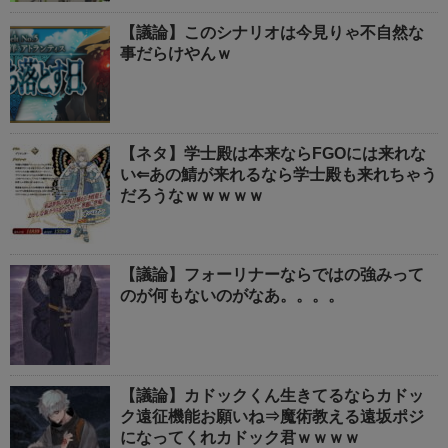
【議論】このシナリオは今見りゃ不自然な
事だらけやんｗ
【ネタ】学士殿は本来ならFGOには来れな
い⇐あの鯖が来れるなら学士殿も来れちゃう
だろうなｗｗｗｗｗ
【議論】フォーリナーならではの強みって
のが何もないのがなあ。。。。
【議論】カドックくん生きてるならカドッ
ク遠征機能お願いね⇒魔術教える遠坂ポジ
になってくれカドック君ｗｗｗｗ