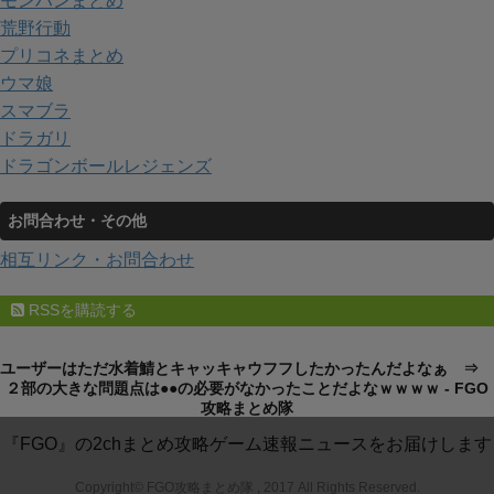
モンハンまとめ
荒野行動
プリコネまとめ
ウマ娘
スマブラ
ドラガリ
ドラゴンボールレジェンズ
お問合わせ・その他
相互リンク・お問合わせ
RSSを購読する
ユーザーはただ水着鯖とキャッキャウフフしたかったんだよなぁ ⇒
２部の大きな問題点は●●の必要がなかったことだよなｗｗｗｗ - FGO
攻略まとめ隊
『FGO』の2chまとめ攻略ゲーム速報ニュースをお届けします
Copyright© FGO攻略まとめ隊 , 2017 All Rights Reserved.