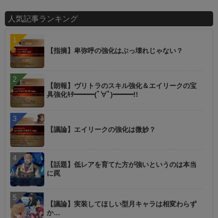
人気記事ランキング
【指摘】卑弥呼の強化はぶっ壊れじゃない？
【朗報】ヴリトラのスキル強化＆エイリークの宝
具強化ｷﾀ━━━(ﾟ∀ﾟ)━━━!!
【議論】エイリークの強化は微妙？
【話題】低レアを育てた方が強いというのは本当
に罠
【議論】実装してほしい型月キャラは相変わらず
か…