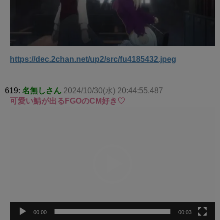
https://dec.2chan.net/up2/src/fu4185432.jpeg
619:
名無しさん
2024/10/30(水) 20:44:55.487
可愛い鯖が出るFGOのCM好き♡
動
画
プ
レ
ー
ヤ
ー
00:00
00:03