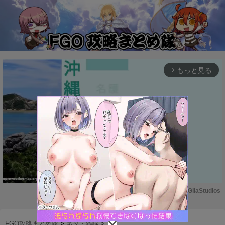
もっと見る
arrow_forward_ios
Powered by 
GliaStudios
M
u
FGO攻略まとめ隊
>
ネタ・雑談
>