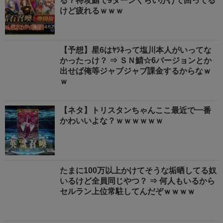
る？特攻鯖で9ターンくらいかけて回ってる
けど疲れるｗｗｗ
【予想】星6はﾔﾗﾈって塩川本人がいってな
かったっけ？ ⇒ ＳＮ鯖☆6バージョンとか
出せば俺等ジャブジャブ課金するからなｗ
ｗ
【ネタ】トリスタンちゃんここ最近で一番
かわいいよな？ｗｗｗｗｗｗ
たまに100万以上かけてそうな垢晒してる奴
いるけど全員同じやつ？ ⇒ 何人もいるから
セルラン上位常駐してんだぞｗｗｗｗ