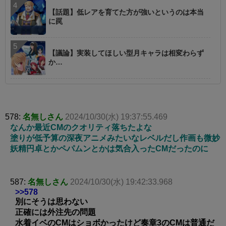
【話題】低レアを育てた方が強いというのは本当
に罠
【議論】実装してほしい型月キャラは相変わらず
か…
578:
名無しさん
2024/10/30(水) 19:37:55.469
なんか最近CMのクオリティ落ちたよな
塗りが低予算の深夜アニメみたいなレベルだし作画も微妙
妖精円卓とかペパムンとかは気合入ったCMだったのに
587:
名無しさん
2024/10/30(水) 19:42:33.968
>>578
別にそうは思わない
正確には外注先の問題
水着イベのCMはショボかったけど奏章3のCMは普通だ