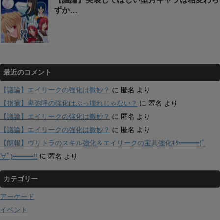
ずか…
最近のコメント
【議論】エイリークの強化は微妙？
に
匿名
より
【指摘】卑弥呼の強化はぶっ壊れじゃない？
に
匿名
より
【議論】エイリークの強化は微妙？
に
匿名
より
【議論】エイリークの強化は微妙？
に
匿名
より
【朗報】ヴリトラのスキル強化＆エイリークの宝具強化ｷﾀ━━━(ﾟ
∀ﾟ)━━━!!
に
匿名
より
カテゴリー
アーケード
イベント