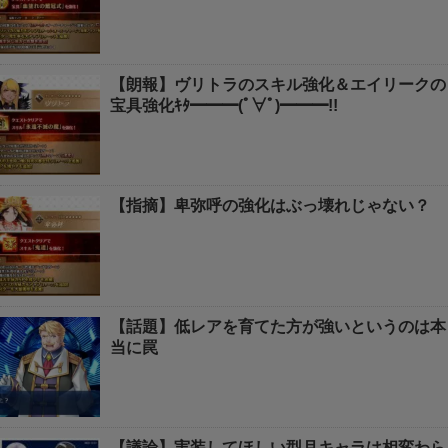
【朗報】ヴリトラのスキル強化＆エイリークの
宝具強化ｷﾀ━━━(ﾟ∀ﾟ)━━━!!
【指摘】卑弥呼の強化はぶっ壊れじゃない？
【話題】低レアを育てた方が強いというのは本
当に罠
【議論】実装してほしい型月キャラは相変わら