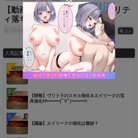
t
【動画】なんか最近CMのクオリテ
e
ィ落ちたよな⇐そうか？？
4
2024/10/30
コメ
人気記事ランキング
【指摘】卑弥呼の強化はぶっ壊れじゃない？
【朗報】ヴリトラのスキル強化＆エイリークの宝
具強化ｷﾀ━━━(ﾟ∀ﾟ)━━━!!
【議論】エイリークの強化は微妙？