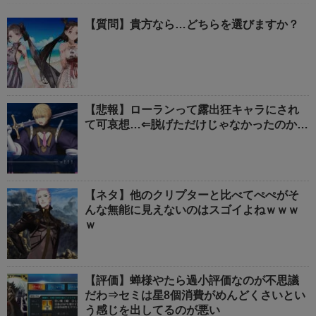
【質問】貴方なら…どちらを選びますか？
【悲報】ローランって露出狂キャラにされ
て可哀想…⇐脱げただけじゃなかったのか…
【ネタ】他のクリプターと比べてぺぺがそ
んな無能に見えないのはスゴイよねｗｗｗ
ｗ
【評価】蝉様やたら過小評価なのが不思議
だわ⇒セミは星8個消費がめんどくさいとい
う感じを出してるのが悪い