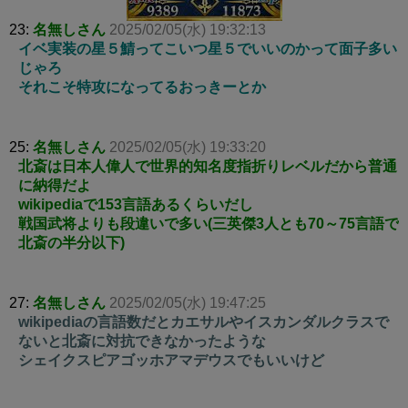
23:
名無しさん
2025/02/05(水) 19:32:13
イベ実装の星５鯖ってこいつ星５でいいのかって面子多い
じゃろ
それこそ特攻になってるおっきーとか
25:
名無しさん
2025/02/05(水) 19:33:20
北斎は日本人偉人で世界的知名度指折りレベルだから普通
に納得だよ
wikipediaで153言語あるくらいだし
戦国武将よりも段違いで多い(三英傑3人とも70～75言語で
北斎の半分以下)
27:
名無しさん
2025/02/05(水) 19:47:25
wikipediaの言語数だとカエサルやイスカンダルクラスで
ないと北斎に対抗できなかったような
シェイクスピアゴッホアマデウスでもいいけど