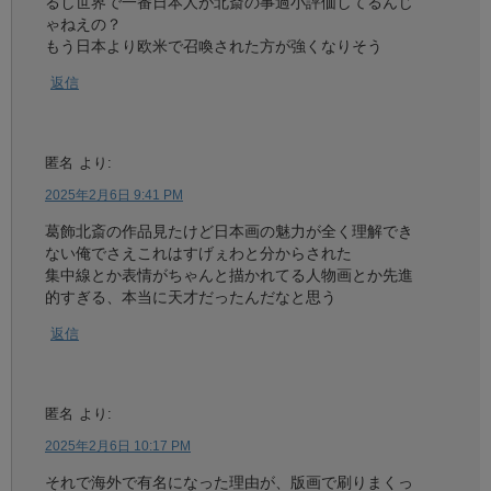
るし世界で一番日本人が北斎の事過小評価してるんじ
ゃねえの？
もう日本より欧米で召喚された方が強くなりそう
返信
匿名
より:
2025年2月6日 9:41 PM
葛飾北斎の作品見たけど日本画の魅力が全く理解でき
ない俺でさえこれはすげぇわと分からされた
集中線とか表情がちゃんと描かれてる人物画とか先進
的すぎる、本当に天才だったんだなと思う
返信
匿名
より:
2025年2月6日 10:17 PM
それで海外で有名になった理由が、版画で刷りまくっ