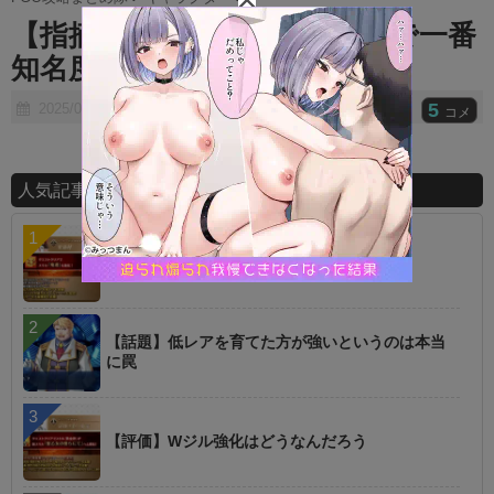
t
【指摘】もしかして日本人鯖で一番
e
知名度があるのって・・・。
5
2025/02/05
コメ
人気記事ランキング
【指摘】卑弥呼の強化はぶっ壊れじゃない？
【話題】低レアを育てた方が強いというのは本当
に罠
【評価】Wジル強化はどうなんだろう