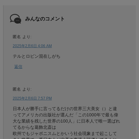
みんなのコメント
匿名
より:
2025年2月6日 4:06 AM
テルとロビン混在しがち
返信
匿名
より:
2025年2月6日 7:57 PM
日本人が勝手に言ってるだけの世界三大美女（）と違
ってアメリカの出版社が選んだ「この1000年で最も偉
大な業績を残した世界の100人」に日本人で唯一選ばれ
てるからな葛飾北斎は
欧州でもジャポニスムとかいう社会現象まで起こして