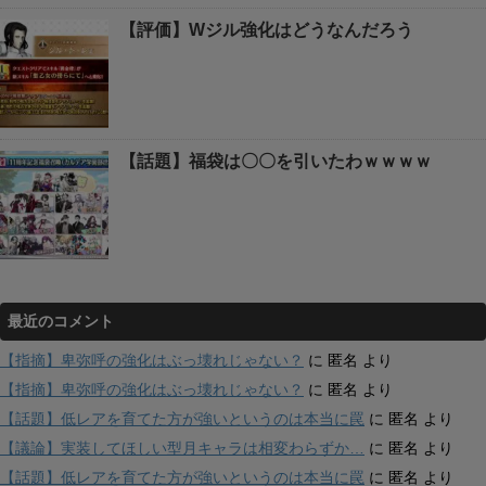
【評価】Wジル強化はどうなんだろう
【話題】福袋は〇〇を引いたわｗｗｗｗ
最近のコメント
【指摘】卑弥呼の強化はぶっ壊れじゃない？
に
匿名
より
【指摘】卑弥呼の強化はぶっ壊れじゃない？
に
匿名
より
【話題】低レアを育てた方が強いというのは本当に罠
に
匿名
より
【議論】実装してほしい型月キャラは相変わらずか…
に
匿名
より
【話題】低レアを育てた方が強いというのは本当に罠
に
匿名
より