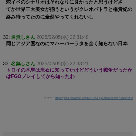
蛇イベのシナリオはそれなりに良かったと思うけどさ
てか世界三大美女が揃うというがクレオパトラと楊貴妃の
絡み待ってたのに全然やってくれないし
32:
名無しさん
2025/02/05(水) 22:31:48
同じアジア圏なのにマハーバーラタを全く知らない日本
33:
名無しさん
2025/02/05(水) 22:33:21
トロイの木馬は流石に知ってたけどどういう戦争だったか
はFGOプレイしてから知ったわ
引用元：
https://jbbs.shitaraba.net/bbs/read.cgi/otaku/995/1738491051/