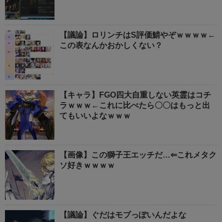
【議論】ロリンチはS評価鯖やぞｗｗｗｗ←
この表なんかおかしくない？
【キャラ】FGO四大自重しない英霊はコチ
ラｗｗｗ←これに比べたら〇〇はもっと出
てもいいよなｗｗｗ
【画像】この獅子王エッチだ…⇐これメタク
ソ好きｗｗｗｗ
【議論】ぐだはモブっぽいんだよな