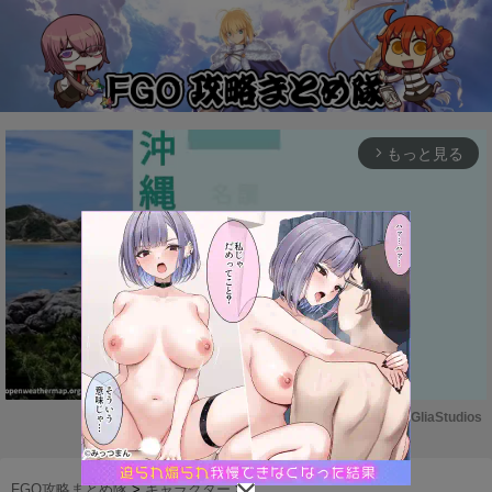
もっと見る
arrow_forward_ios
Powered by 
GliaStudios
M
u
FGO攻略まとめ隊
>
キャラクター
>