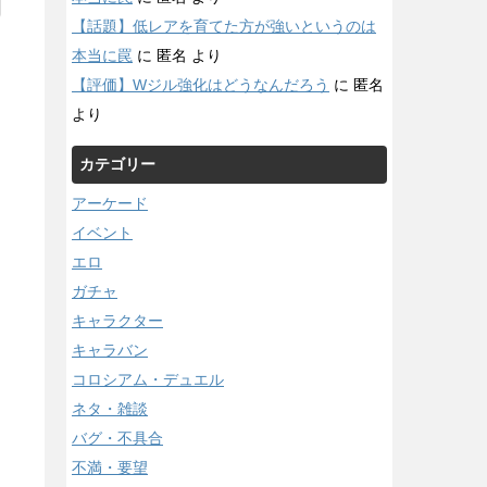
【話題】低レアを育てた方が強いというのは
本当に罠
に
匿名
より
【評価】Wジル強化はどうなんだろう
に
匿名
より
カテゴリー
アーケード
イベント
エロ
ガチャ
キャラクター
キャラバン
コロシアム・デュエル
ネタ・雑談
バグ・不具合
不満・要望