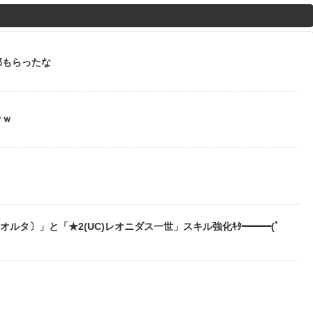
M
u
t
部もらったな
e
ｗｗ
う
〔オルタ〕」と「★2(UC)レオニダス一世」スキル強化ｷﾀ━━━(ﾟ
？