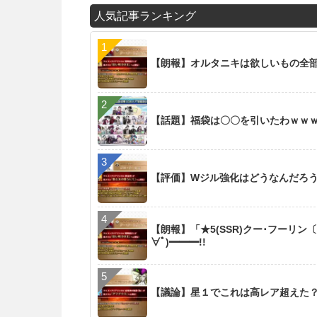
人気記事ランキング
【朗報】オルタニキは欲しいもの全
【話題】福袋は〇〇を引いたわｗｗ
【評価】Wジル強化はどうなんだろ
【朗報】「★5(SSR)クー･フーリン
∀ﾟ)━━━!!
【議論】星１でこれは高レア超えた