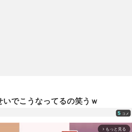
せいでこうなってるの笑うｗ
5
コメ
もっと見る
arrow_forward_ios