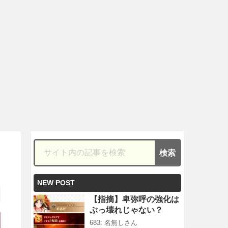
NEW POST
【指摘】卑弥呼の強化は
ぶっ壊れじゃない？
683: 名無しさん