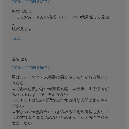
2026年1月26日 8:37 PM
票数見なよ
そしておみぃさんの抜擢コメントの40代男性って見な
よ
現実見なよ
返信
匿名
より:
2026年1月26日 8:59 PM
男ばっかってそら未実装に男が多いんだから自然とこ
うなる
→であれば数少ない未実装女鯖に票が集中する傾向が
みられるはずだが、それがない
→そもそも雑誌の投票なんてする暇な人間にまんさん
が多い
→暇なので当然課金につぎ込める可処分所得も少ない
→運営は集金を見込めないためまんさん人気の男鯖を
実装しない