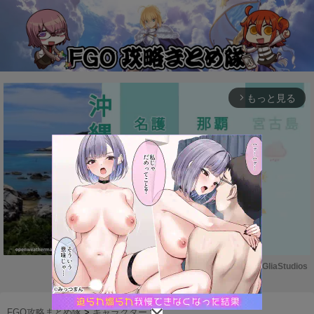
もっと見る
arrow_forward_ios
Powered by 
GliaStudios
M
u
FGO攻略まとめ隊
>
キャラクター
>