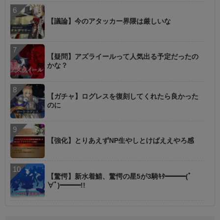
【議論】今のアタッカー界隈は厳しいな
【疑問】アズライールって人気出る予定だったの
かな？
【ガチャ】ログレスを復刻してくれたら良かった
のに
【強化】とりあえずNP生やしとけばええやろ感
【驚愕】新水着鯖、驚愕の星5が3騎ｷﾀ━━━(ﾟ
∀ﾟ)━━━!!