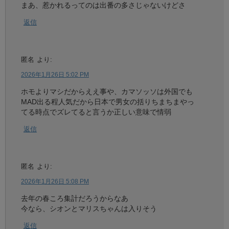
まあ、惹かれるってのは出番の多さじゃないけどさ
返信
匿名
より:
2026年1月26日 5:02 PM
ホモよりマシだからええ事や、カマソッソは外国でも
MAD出る程人気だから日本で男女の括りちまちまやっ
てる時点でズレてると言うか正しい意味で情弱
返信
匿名
より:
2026年1月26日 5:08 PM
去年の春ころ集計だろうからなあ
今なら、シオンとマリスちゃんは入りそう
返信