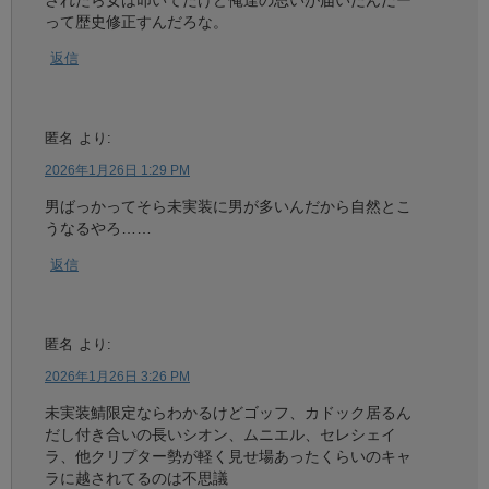
されたら女は叩いてたけど俺達の思いが届いたんだー
って歴史修正すんだろな。
返信
匿名
より:
2026年1月26日 1:29 PM
男ばっかってそら未実装に男が多いんだから自然とこ
うなるやろ……
返信
匿名
より:
2026年1月26日 3:26 PM
未実装鯖限定ならわかるけどゴッフ、カドック居るん
だし付き合いの長いシオン、ムニエル、セレシェイ
ラ、他クリプター勢が軽く見せ場あったくらいのキャ
ラに越されてるのは不思議