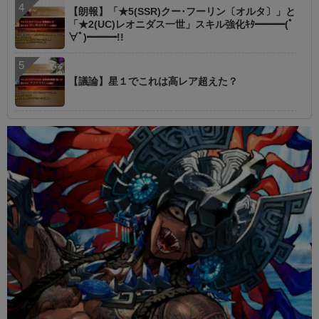
【朗報】「★5(SSR)クー･フーリン〔オルタ〕」と
「★2(UC)レオニダス一世」スキル強化ｷﾀ━━━(ﾟ
∀ﾟ)━━━!!
【議論】星１でこれは高レア超えた？