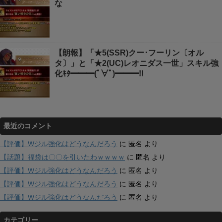
な
【朗報】「★5(SSR)クー･フーリン〔オル
タ〕」と「★2(UC)レオニダス一世」スキル強
化ｷﾀ━━━(ﾟ∀ﾟ)━━━!!
最近のコメント
【評価】Wジル強化はどうなんだろう
に
匿名
より
【話題】福袋は〇〇を引いたわｗｗｗｗ
に
匿名
より
【評価】Wジル強化はどうなんだろう
に
匿名
より
【評価】Wジル強化はどうなんだろう
に
匿名
より
【評価】Wジル強化はどうなんだろう
に
匿名
より
カテゴリー