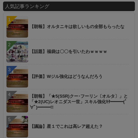
人気記事ランキング
【朗報】オルタニキは欲しいもの全部もらったな
【話題】福袋は〇〇を引いたわｗｗｗｗ
【評価】Wジル強化はどうなんだろう
【朗報】「★5(SSR)クー･フーリン〔オルタ〕」と
「★2(UC)レオニダス一世」スキル強化ｷﾀ━━━(ﾟ
∀ﾟ)━━━!!
【議論】星１でこれは高レア超えた？