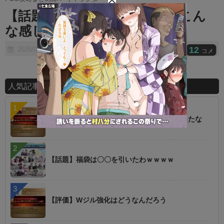
t
【話題】NPCランキングってこん
e
な感じなのかw
12
2026/01/26
コメ
人気記事ランキング
【朗報】オルタニキは欲しいもの全部もらったな
【話題】福袋は〇〇を引いたわｗｗｗｗ
【評価】Wジル強化はどうなんだろう