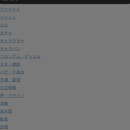
アーケード
イベント
エロ
ガチャ
キャラクター
キャラバン
コロシアム・デュエル
ネタ・雑談
バグ・不具合
不満・要望
公式情報
声・デザイン
攻略
未分類
歓喜
評価