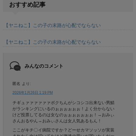
おすすめ記事
【ヤニねこ】この子の末路が心配でならない
【ヤニねこ】この子の末路が心配でならない
みんなのコメント
匿名
より:
2026年1月26日 1:19 PM
チギュァァァァァァボクちんがシコシコ出来ない男鯖
がランキングにいるのぉぉぉぉぉぉ！よく分からない
けど投票してるのは女なのぉぉぉぉぉぉぉ！→おみぃ
さんおるやん→おみぃさんは女人気あるもん！
ここがキチ〇イ病院ですか？どーせカマソッソが実装