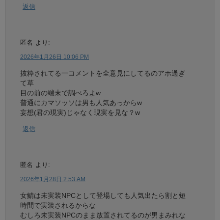
返信
匿名
より:
2026年1月26日 10:06 PM
抜粋されてる一コメントを全意見にしてるのアホ過ぎ
て草
目の前の端末で調べろよw
普通にカマソッソは男も人気あっからw
妄想(君の現実)じゃなく現実を見な？w
返信
匿名
より:
2026年1月28日 2:53 AM
女鯖は未実装NPCとして登場しても人気出たら割と短
時間で実装されるからな
むしろ未実装NPCのまま放置されてるのが男まみれな