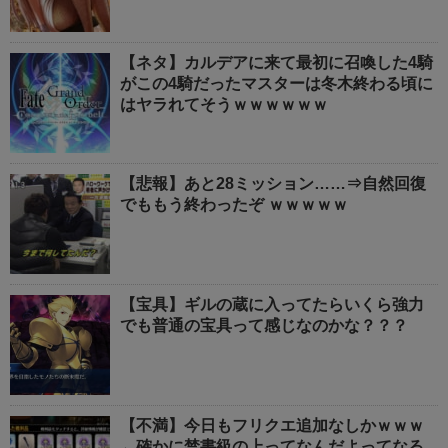
【ネタ】カルデアに来て最初に召喚した4騎
がこの4騎だったマスターは冬木終わる頃に
はヤラれてそうｗｗｗｗｗｗ
【悲報】あと28ミッション……⇒自然回復
でももう終わったぞ ｗｗｗｗｗ
【宝具】ギルの蔵に入ってたらいくら強力
でも普通の宝具って感じなのかな？？？
【不満】今日もフリクエ追加なしかｗｗｗ
←確かに禁書級の上ってなんだよってなる