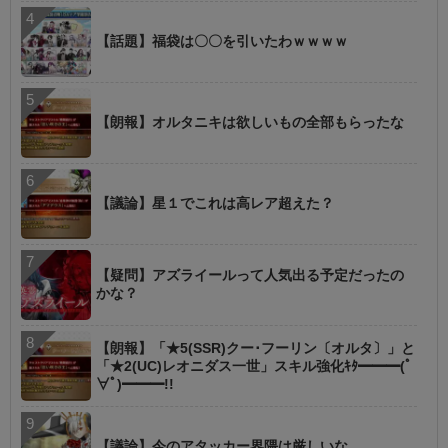
【話題】福袋は〇〇を引いたわｗｗｗｗ
【朗報】オルタニキは欲しいもの全部もらったな
【議論】星１でこれは高レア超えた？
【疑問】アズライールって人気出る予定だったの
かな？
【朗報】「★5(SSR)クー･フーリン〔オルタ〕」と
「★2(UC)レオニダス一世」スキル強化ｷﾀ━━━(ﾟ
∀ﾟ)━━━!!
【議論】今のアタッカー界隈は厳しいな