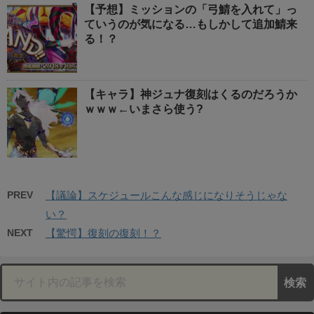
【予想】ミッションの「弓鯖を入れて」っ
ていうのが気になる…もしかして追加鯖来
る！？
【キャラ】神ジュナ復刻はくるのだろうか
ｗｗｗ←いまさら使う?
PREV
【議論】スケジュールこんな感じになりそうじゃな
い？
NEXT
【驚愕】復刻の復刻！？