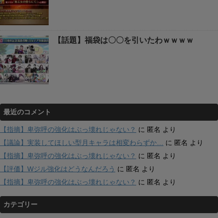
【話題】福袋は〇〇を引いたわｗｗｗｗ
最近のコメント
【指摘】卑弥呼の強化はぶっ壊れじゃない？
に
匿名
より
【議論】実装してほしい型月キャラは相変わらずか…
に
匿名
より
【指摘】卑弥呼の強化はぶっ壊れじゃない？
に
匿名
より
【評価】Wジル強化はどうなんだろう
に
匿名
より
【指摘】卑弥呼の強化はぶっ壊れじゃない？
に
匿名
より
カテゴリー