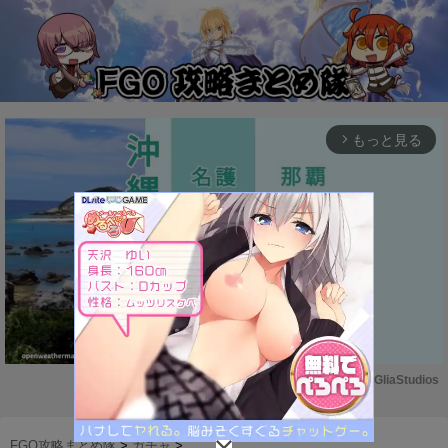
もっと見る
arrow_forward_ios
Powered by 
GliaStudios
M
u
FGO攻略まとめ隊
>
ガチャ
>