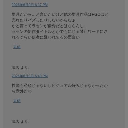
2026年6月9日 6:37 PM
型月だから…と言いたいけど他の型月作品はFGOほど
売れたりバズったりしないからなぁ
かと言ってラセンが優秀だとはならんし
ラセンの新作タイトルとかでもにじゃ禁止ワードにさ
れるぐらい信者に嫌われてるの面白い
返信
匿名
より:
2026年6月9日 6:48 PM
性能も必須じゃないしビジュアル好みじゃなかったか
ら意外だわ
返信
匿名
より: