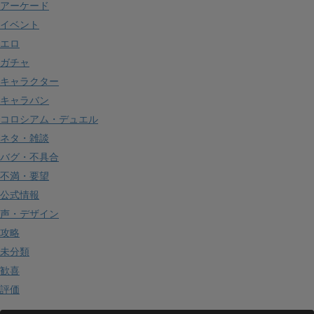
アーケード
イベント
エロ
ガチャ
キャラクター
キャラバン
コロシアム・デュエル
ネタ・雑談
バグ・不具合
不満・要望
公式情報
声・デザイン
攻略
未分類
歓喜
評価