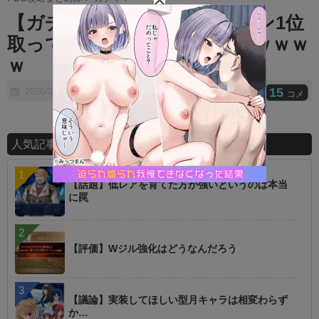
t
【ガチャ】FGOが今もセルラン1位
e
取ってる理由、わからないｗｗｗｗ
ｗ
15
2026/06/09
コメ
人気記事ランキング
【話題】低レアを育てた方が強いというのは本当
に罠
【評価】Wジル強化はどうなんだろう
【議論】実装してほしい型月キャラは相変わらず
か…