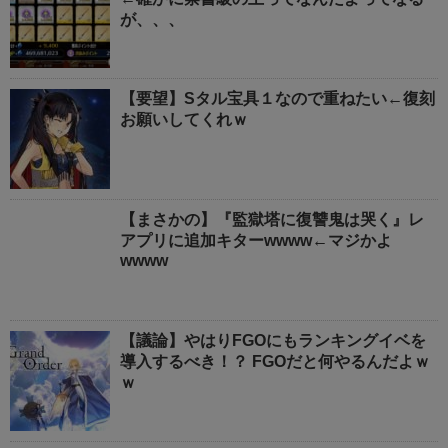
が、、、
【要望】Sタル宝具１なので重ねたい←復刻
お願いしてくれｗ
【まさかの】『監獄塔に復讐鬼は哭く』レ
アプリに追加キターwwww←マジかよ
wwww
【議論】やはりFGOにもランキングイベを
導入するべき！？ FGOだと何やるんだよｗ
ｗ