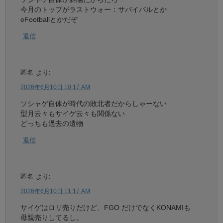
今月のトップがラストウォー：サバイバルとか
eFootballとかだぞ
返信
匿名
より:
2026年6月10日 10:17 AM
ソシャゲ自体が時代の敗北者だからしゃーない
型月云々もサイゲ云々も関係ない
どっちも過去の遺物
返信
匿名
より:
2026年6月10日 11:17 AM
サイゲはロリ売りだけど、FGO だけでなくKONAMIも
母親売りしてるし。