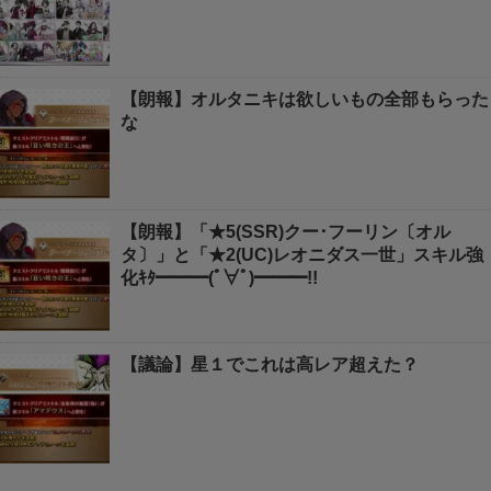
【朗報】オルタニキは欲しいもの全部もらった
な
【朗報】「★5(SSR)クー･フーリン〔オル
タ〕」と「★2(UC)レオニダス一世」スキル強
化ｷﾀ━━━(ﾟ∀ﾟ)━━━!!
【議論】星１でこれは高レア超えた？