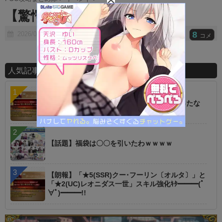
t
【驚愕】復刻の復刻！？
e
8
2026/06/09
コメ
人気記事ランキング
【朗報】オルタニキは欲しいもの全部もらったな
【話題】福袋は〇〇を引いたわｗｗｗｗ
【朗報】「★5(SSR)クー･フーリン〔オルタ〕」と
「★2(UC)レオニダス一世」スキル強化ｷﾀ━━━(ﾟ
∀ﾟ)━━━!!