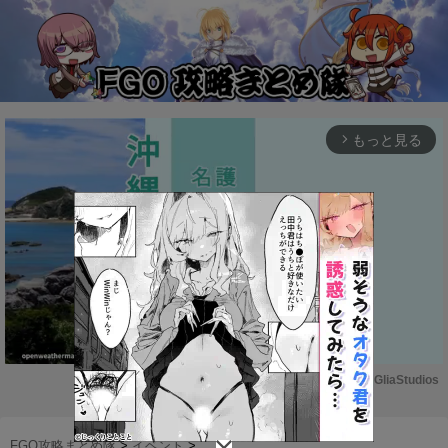
もっと見る
arrow_forward_ios
Powered by 
GliaStudios
M
u
FGO攻略まとめ隊
>
イベント
>