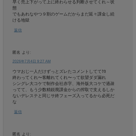
早く売上下がって上に終わらせる判断させてくれ～状
態
でもあれなやつ９割のゲームだからまだ延々課金し続
ける地獄
返信
匿名
より:
2026年7月4日 9:27 AM
ウマおじ一人だけずっとズレたコメントしててｸｶ
終わってくれ〜客離れてくれ〜って欲望ダダ漏れ
シングレ大コケで制作会社赤字、海外版大コケで過疎
ってて、もう少数精鋭廃課金からの搾取で支えるしか
ないデレステと同じサ終フェーズ入ってるから必死だ
な
返信
匿名
より: