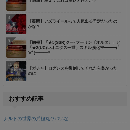
【議論】星１でこれは高レア超えた？
【疑問】アズライールって人気出る予定だったの
かな？
【朗報】「★5(SSR)クー･フーリン〔オルタ〕」と
「★2(UC)レオニダス一世」スキル強化ｷﾀ━━━(ﾟ
∀ﾟ)━━━!!
【ガチャ】ログレスを復刻してくれたら良かった
のに
おすすめ記事
ナルトの世界の兵糧丸ヤバいな