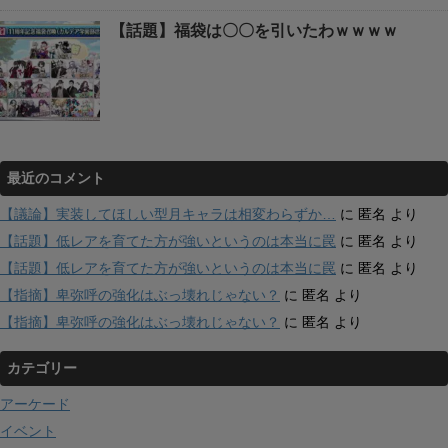
【話題】福袋は〇〇を引いたわｗｗｗｗ
最近のコメント
【議論】実装してほしい型月キャラは相変わらずか…
に
匿名
より
【話題】低レアを育てた方が強いというのは本当に罠
に
匿名
より
【話題】低レアを育てた方が強いというのは本当に罠
に
匿名
より
【指摘】卑弥呼の強化はぶっ壊れじゃない？
に
匿名
より
【指摘】卑弥呼の強化はぶっ壊れじゃない？
に
匿名
より
カテゴリー
アーケード
イベント