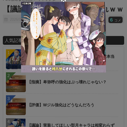
t
【議論】アスカラポスなにこれｗｗ
e
6
2026/07/02
コメ
人気記事ランキング
【話題】低レアを育てた方が強いというのは本当
に罠
【指摘】卑弥呼の強化はぶっ壊れじゃない？
【評価】Wジル強化はどうなんだろう
【議論】実装してほしい型月キャラは相変わらず