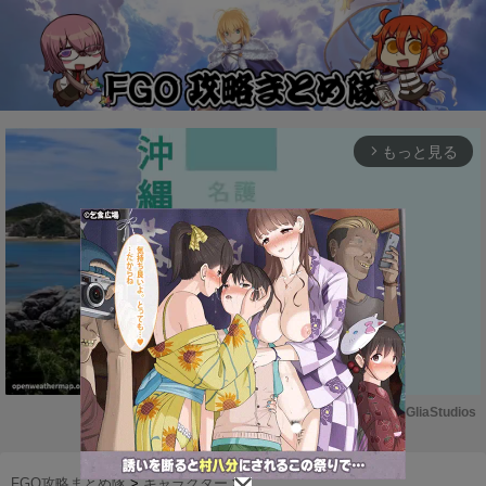
もっと見る
arrow_forward_ios
Powered by 
GliaStudios
M
u
FGO攻略まとめ隊
>
キャラクター
>