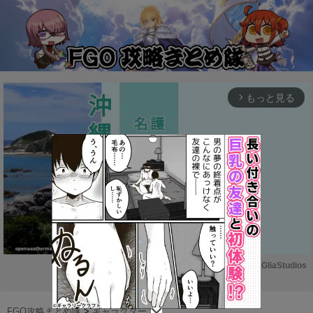
もっと見る
arrow_forward_ios
Powered by 
GliaStudios
M
u
FGO攻略まとめ隊
>
キャラクター
>