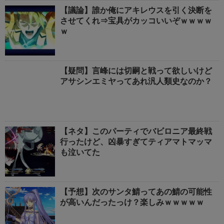
【議論】誰か俺にアキレウスを引く決断を
させてくれ⇒宝具がカッコいいぞｗｗｗｗ
ｗ
【疑問】言峰には切嗣と戦って欲しいけど
アサシンエミヤってあれ汎人類史なのか？
【ネタ】このパーティでバビロニア最終戦
行ったけど、凶暴すぎてティアマトマッマ
も泣いてた
【予想】次のサンタ鯖ってあの鯖の可能性
が高いんだったっけ？楽しみｗｗｗｗｗ