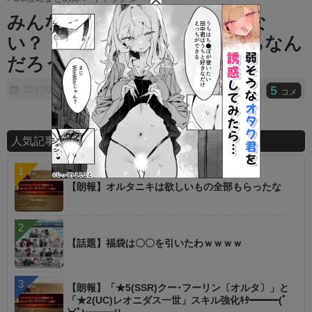
t
みんな水着頼光のこと忘れてな
e
い？ ⇒ ☆５と配布のどっちなん
だろうか？
5
2017/07/29
コメ
人気記事ランキング
【朗報】オルタニキは欲しいもの全部もらったな
【話題】福袋は〇〇を引いたわｗｗｗｗ
【朗報】「★5(SSR)クー･フーリン〔オルタ〕」と
「★2(UC)レオニダス一世」スキル強化ｷﾀ━━━(ﾟ