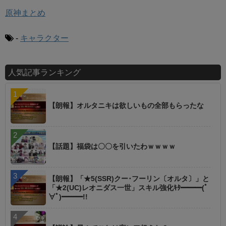
原神まとめ
-
キャラクター
人気記事ランキング
【朗報】オルタニキは欲しいもの全部もらったな
【話題】福袋は〇〇を引いたわｗｗｗｗ
【朗報】「★5(SSR)クー･フーリン〔オルタ〕」と
「★2(UC)レオニダス一世」スキル強化ｷﾀ━━━(ﾟ
∀ﾟ)━━━!!