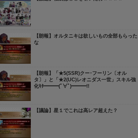
【朗報】オルタニキは欲しいもの全部もらった
な
【朗報】「★5(SSR)クー･フーリン〔オル
タ〕」と「★2(UC)レオニダス一世」スキル強
化ｷﾀ━━━(ﾟ∀ﾟ)━━━!!
【議論】星１でこれは高レア超えた？