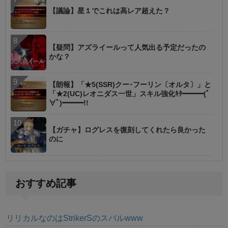
【議論】星１でこれは高レア超えた？
【疑問】アズライールって人気出る予定だったの
かな？
【朗報】「★5(SSR)クー･フーリン〔オルタ〕」と
「★2(UC)レオニダス一世」スキル強化ｷﾀ━━━(ﾟ
∀ﾟ)━━━!!
【ガチャ】ログレスを復刻してくれたら良かった
のに
おすすめ記事
リリカルなのはStrikerSのスバルwww