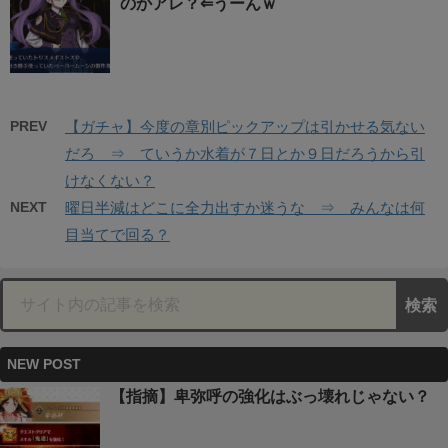
のかアレ？⇐うーんｗ
PREV
【ガチャ】今度の章別ピックアップは引かせる気ない
だろ ⇒ ていうか水着が７日とか９日だろうから引
けなくない？
NEXT
曜日半減はどこに全力出すか迷うな ⇒ みんなは何
目当てで回る？
NEW POST
【指摘】卑弥呼の強化はぶっ壊れじゃない？