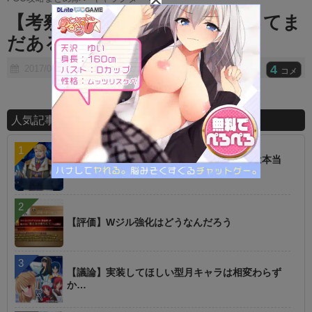
t
【考察】本編ホームズ偽物説ってま
e
だあるのかな？
4
2017/07/30
コメ
人気記事ランキング
【話題】低レアを育てた方が強いというのは本当
に罠
【評価】Wジル強化はどうなんだろう
【議論】実装してほしい型月キャラは相変わらず
か…