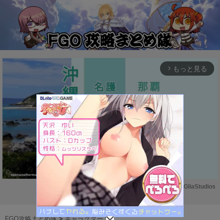
もっと見る
arrow_forward_ios
Powered by 
GliaStudios
M
u
FGO攻略まとめ隊
>
キャラクター
>