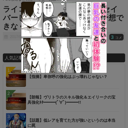
t
ライコーってイラスト見るにセイ
e
バーじゃなくね？ ⇒ 全然予想で
きなくてワロタｗｗｗｗ
3
2017/08/01
コメ
人気記事ランキング
【指摘】卑弥呼の強化はぶっ壊れじゃない？
【朗報】ヴリトラのスキル強化＆エイリークの宝
具強化ｷﾀ━━━(ﾟ∀ﾟ)━━━!!
【話題】低レアを育てた方が強いというのは本当
に罠