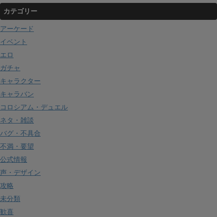
カテゴリー
アーケード
イベント
エロ
ガチャ
キャラクター
キャラバン
コロシアム・デュエル
ネタ・雑談
バグ・不具合
不満・要望
公式情報
声・デザイン
攻略
未分類
歓喜