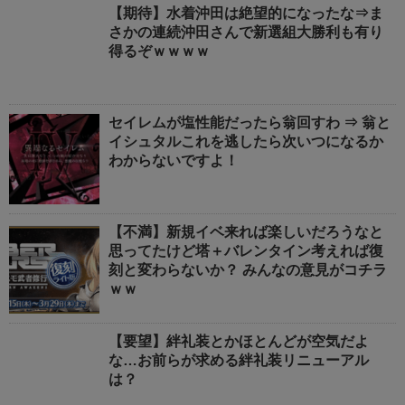
【期待】水着沖田は絶望的になったな⇒ま
さかの連続沖田さんで新選組大勝利も有り
得るぞｗｗｗｗ
セイレムが塩性能だったら翁回すわ ⇒ 翁と
イシュタルこれを逃したら次いつになるか
わからないですよ！
【不満】新規イベ来れば楽しいだろうなと
思ってたけど塔＋バレンタイン考えれば復
刻と変わらないか？ みんなの意見がコチラ
ｗｗ
【要望】絆礼装とかほとんどが空気だよ
な…お前らが求める絆礼装リニューアル
は？