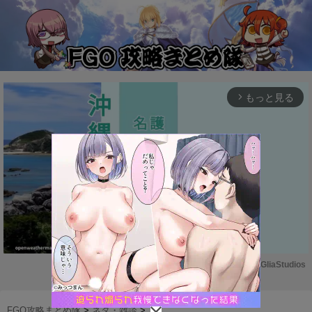
もっと見る
arrow_forward_ios
Powered by 
GliaStudios
M
u
FGO攻略まとめ隊
>
ネタ・雑談
>