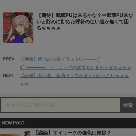
【期待】武蔵PUは来るかな？⇒武蔵PU来な
いと貯めに貯めた呼符の使い道が無くて困
るｗｗｗｗ
PREV
【画像】頼光の水着イラストｷﾀ―――(ﾟ
∀ﾟ)――――！！ ノッブの表情もたまらんなｗｗｗｗ
NEXT
【悲報】新水着、全員クラスが全くわからないｗｗｗ
ｗｗ
NEW POST
【議論】エイリークの強化は微妙？