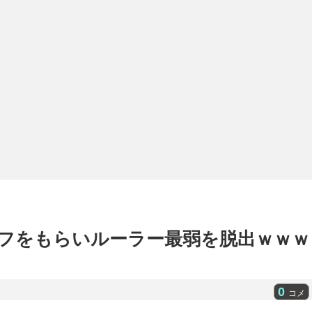
フをもらいルーラー最弱を脱出ｗｗｗ
0
コメ