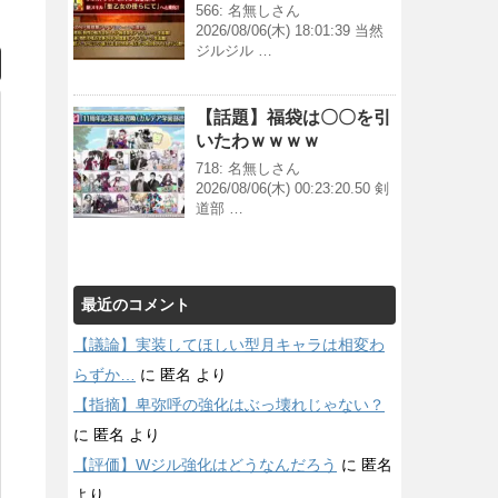
566: 名無しさん
2026/08/06(木) 18:01:39 当然
ジルジル …
【話題】福袋は〇〇を引
いたわｗｗｗｗ
718: 名無しさん
2026/08/06(木) 00:23:20.50 剣
道部 …
最近のコメント
【議論】実装してほしい型月キャラは相変わ
らずか…
に
匿名
より
【指摘】卑弥呼の強化はぶっ壊れじゃない？
に
匿名
より
【評価】Wジル強化はどうなんだろう
に
匿名
より