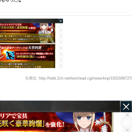
引用元: http://hebi.2ch.net/test/read.cgi/news4vip/1501599727
7