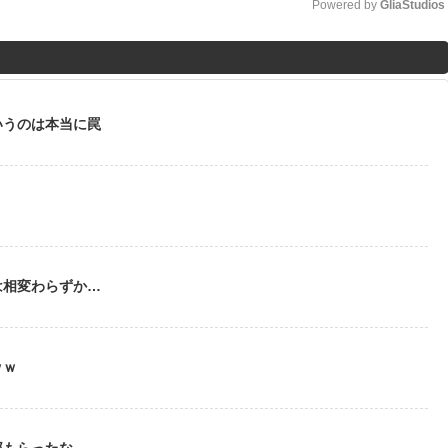
Powered by 
GliaStudios
M
u
t
いうのは本当に罠
e
う
は相変わらずか…
ｗｗ
部もらったな