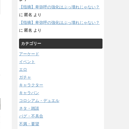
【指摘】卑弥呼の強化はぶっ壊れじゃない？
に
匿名
より
【指摘】卑弥呼の強化はぶっ壊れじゃない？
に
匿名
より
カテゴリー
アーケード
イベント
エロ
/
ガチャ
キャラクター
キャラバン
コロシアム・デュエル
ネタ・雑談
バグ・不具合
不満・要望