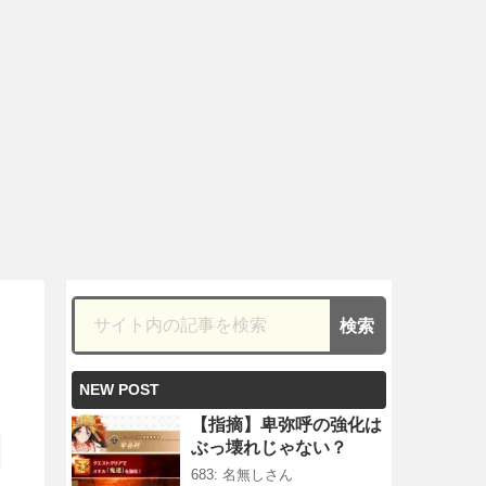
NEW POST
【指摘】卑弥呼の強化は
ぶっ壊れじゃない？
683: 名無しさん