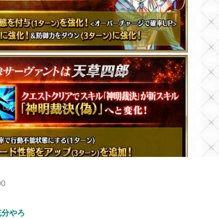
00
充分やろ