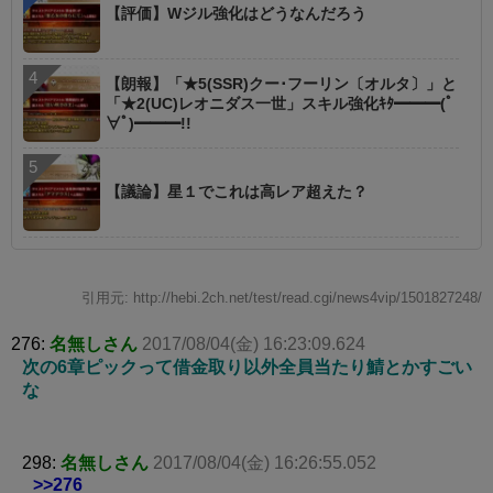
【評価】Wジル強化はどうなんだろう
【朗報】「★5(SSR)クー･フーリン〔オルタ〕」と
「★2(UC)レオニダス一世」スキル強化ｷﾀ━━━(ﾟ
∀ﾟ)━━━!!
【議論】星１でこれは高レア超えた？
引用元: http://hebi.2ch.net/test/read.cgi/news4vip/1501827248/
276:
名無しさん
2017/08/04(金) 16:23:09.624
次の6章ピックって借金取り以外全員当たり鯖とかすごい
な
298:
名無しさん
2017/08/04(金) 16:26:55.052
>>276