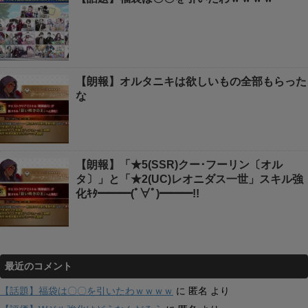
【朗報】オルタニキは欲しいもの全部もらった
な
【朗報】「★5(SSR)クー･フーリン〔オル
タ〕」と「★2(UC)レオニダス一世」スキル強
化ｷﾀ━━━(ﾟ∀ﾟ)━━━!!
最近のコメント
【話題】福袋は〇〇を引いたわｗｗｗｗ
に
匿名
より