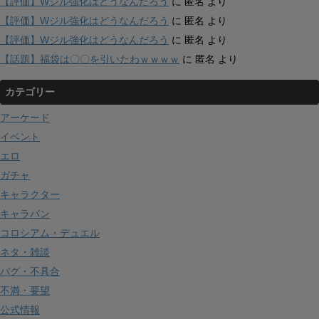
【評価】Wジル強化はどうなんだろう
に
匿名
より
【評価】Wジル強化はどうなんだろう
に
匿名
より
【評価】Wジル強化はどうなんだろう
に
匿名
より
【話題】福袋は〇〇を引いたわｗｗｗｗ
に
匿名
より
カテゴリー
アーケード
イベント
エロ
ガチャ
キャラクター
キャラバン
コロシアム・デュエル
ネタ・雑談
バグ・不具合
不満・要望
公式情報