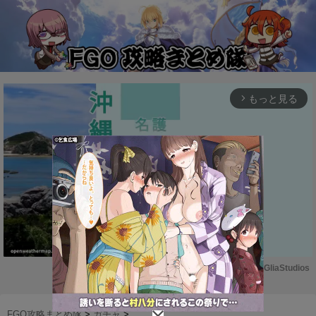
もっと見る
arrow_forward_ios
Powered by 
GliaStudios
M
u
FGO攻略まとめ隊
>
ガチャ
>