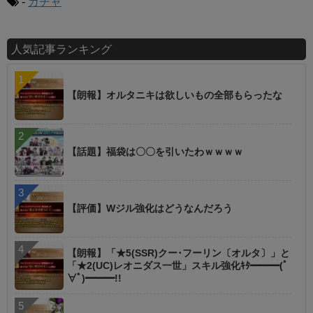
-
ガチャ
人気記事ランキング
【朗報】オルタニキは欲しいもの全部もらったな
【話題】福袋は〇〇を引いたわｗｗｗｗ
【評価】Wジル強化はどうなんだろう
【朗報】「★5(SSR)クー･フーリン〔オルタ〕」と
「★2(UC)レオニダス一世」スキル強化ｷﾀ━━━(ﾟ
∀ﾟ)━━━!!