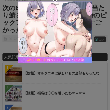
t
次の6章ピックって●●以外全員当た
e
り鯖とかすごいな ⇒ 実装時のピ
ックアップとかハズレ無しですご
かったな
3
2017/08/04
コメ
人気記事ランキング
【朗報】オルタニキは欲しいもの全部もらったな
【話題】福袋は〇〇を引いたわｗｗｗｗ