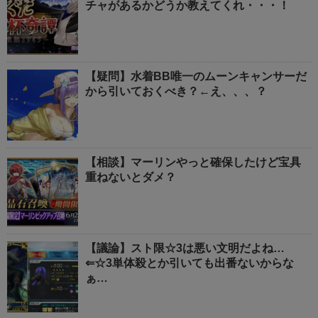
チャがあるかどうか教えてくれ・・・！
【疑問】水着BB唯一のムーンキャンサーだ
から引いておくべき？←え、、、？
【相談】マーリンやっと確保したけど宝具
重ねないとダメ？
【議論】スト限☆3は悪い文明だよね…
⇐☆3単体殺とか引いても出番ないからな
ぁ…