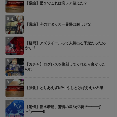
【議論】星１でこれは高レア超えた？
【議論】今のアタッカー界隈は厳しいな
【疑問】アズライールって人気出る予定だったの
かな？
【ガチャ】ログレスを復刻してくれたら良かった
のに
【強化】とりあえずNP生やしとけばええやろ感
【驚愕】新水着鯖、驚愕の星5が3騎ｷﾀ━━━(ﾟ
∀ﾟ)━━━!!