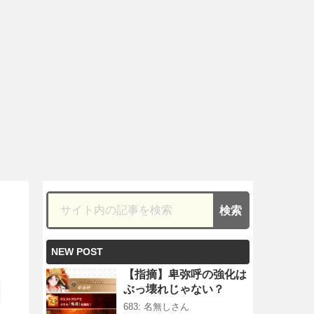
NEW POST
【指摘】卑弥呼の強化は
ぶっ壊れじゃない？
683: 名無しさん