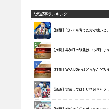
人気記事ランキング
【話題】低レアを育てた方が強いと
【指摘】卑弥呼の強化はぶっ壊れじ
【評価】Wジル強化はどうなんだろ
【議論】実装してほしい型月キャラ
【話題】福袋は〇〇を引いたわｗｗ