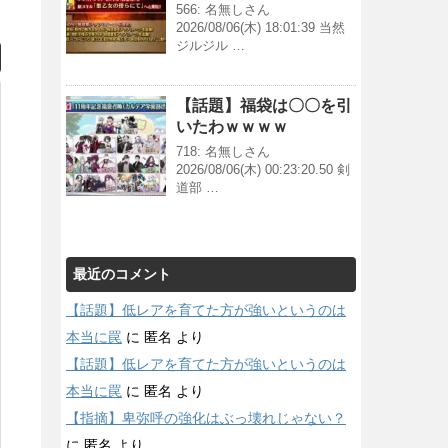
566: 名無しさん
2026/08/06(木) 18:01:39 当然
ジルジル …
【話題】福袋は〇〇を引
いたわｗｗｗｗ
718: 名無しさん
2026/08/06(木) 00:23:20.50 剣
道部 …
最近のコメント
【話題】低レアを育てた方が強いというのは
本当に罠
に
匿名
より
【話題】低レアを育てた方が強いというのは
本当に罠
に
匿名
より
【指摘】卑弥呼の強化はぶっ壊れじゃない？
に
匿名
より