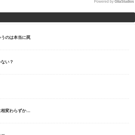
Powered by 
GliaStudios
M
u
t
いうのは本当に罠
e
ゃない？
う
は相変わらずか…
ｗｗ