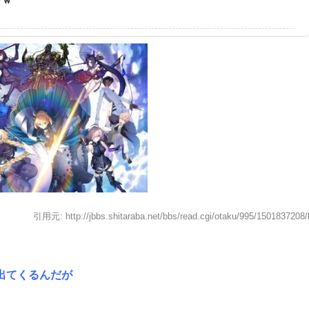
引用元: http://jbbs.shitaraba.net/bbs/read.cgi/otaku/995/1501837208/
出てくるんだが