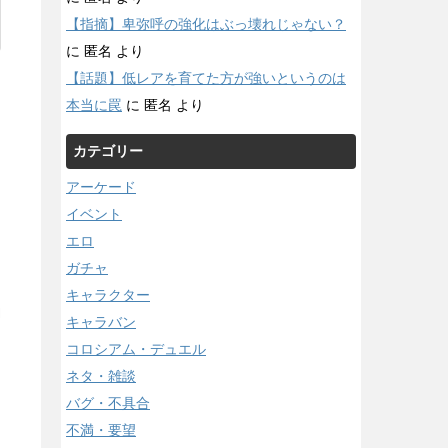
【指摘】卑弥呼の強化はぶっ壊れじゃない？
に
匿名
より
【話題】低レアを育てた方が強いというのは
本当に罠
に
匿名
より
カテゴリー
アーケード
イベント
エロ
ガチャ
キャラクター
l
キャラバン
コロシアム・デュエル
ネタ・雑談
バグ・不具合
不満・要望