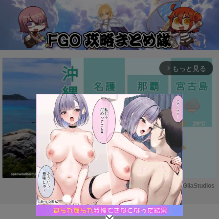
もっと見る
arrow_forward_ios
Powered by 
GliaStudios
M
u