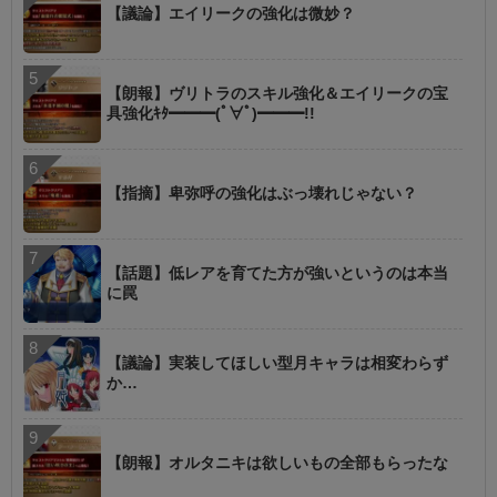
【議論】エイリークの強化は微妙？
【朗報】ヴリトラのスキル強化＆エイリークの宝
具強化ｷﾀ━━━(ﾟ∀ﾟ)━━━!!
【指摘】卑弥呼の強化はぶっ壊れじゃない？
【話題】低レアを育てた方が強いというのは本当
に罠
【議論】実装してほしい型月キャラは相変わらず
か…
【朗報】オルタニキは欲しいもの全部もらったな