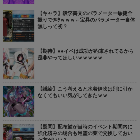
【キャラ】殺李書文のパラメーター敏捷全
振りでﾜﾛﾀｗｗｗ←宝具のパラメーター自体
無しって初？
【期待】●●イベは成功が約束されてるから
是非やってほしいｗｗｗｗｗ
【議論】こう考えると水着伊吹は別に引か
なくてもいい気がしてきたｗｗ
【疑問】配布鯖が当時のイベント期間内に
強化済みの場合も巡霊の葉で交換しておい
た方がいい？