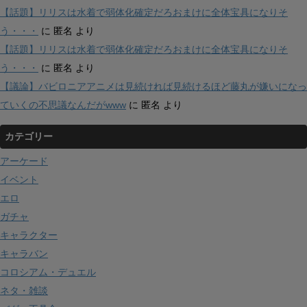
【話題】リリスは水着で弱体化確定だろおまけに全体宝具になりそ
う・・・
に
匿名
より
【話題】リリスは水着で弱体化確定だろおまけに全体宝具になりそ
う・・・
に
匿名
より
【議論】バビロニアアニメは見続ければ見続けるほど藤丸が嫌いになっ
ていくの不思議なんだがwww
に
匿名
より
カテゴリー
アーケード
イベント
エロ
ガチャ
キャラクター
キャラバン
コロシアム・デュエル
ネタ・雑談