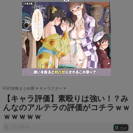
t
e
FGO攻略まとめ隊
>
キャラクター
>
【キャラ評価】素殴りは強い！？み
んなのアルテラの評価がコチラｗｗ
ｗｗｗｗｗ
0
2017/08/04
コメ