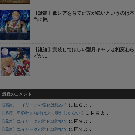
【話題】低レアを育てた方が強いというのは本
当に罠
【議論】実装してほしい型月キャラは相変わら
ずか…
最近のコメント
【議論】エイリークの強化は微妙？
に
匿名
より
【指摘】卑弥呼の強化はぶっ壊れじゃない？
に
匿名
より
【議論】エイリークの強化は微妙？
に
匿名
より
【議論】エイリークの強化は微妙？
に
匿名
より