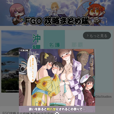
もっと見る
arrow_forward_ios
Powered by 
GliaStudios
M
u
FGO攻略まとめ隊
>
キャラクター
>