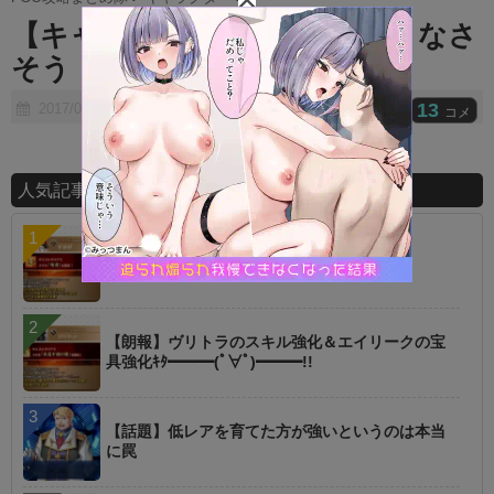
t
【キャラ評価】黒王は正直強くなさ
e
そう！？みんなの予想は？
13
2017/08/10
2017/08/10
コメ
人気記事ランキング
【指摘】卑弥呼の強化はぶっ壊れじゃない？
【朗報】ヴリトラのスキル強化＆エイリークの宝
具強化ｷﾀ━━━(ﾟ∀ﾟ)━━━!!
【話題】低レアを育てた方が強いというのは本当
に罠