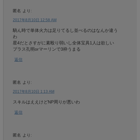
匿名
より:
2017年8月10日 12:58 AM
騎ん時で単体火力は足りてるし並べるのはなんか違う
わ
星4だとさすがに素殴り弱いし全体宝具1人は欲しい
プラス孔明orマーリンで3枠うまる
返信
匿名
より:
2017年8月10日 1:13 AM
スキルはええけどNP周りが悪いわ
返信
匿名
より: