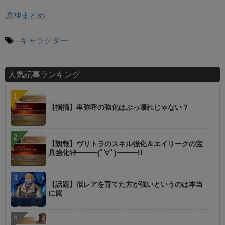
原神まとめ
-
キャラクター
人気記事ランキング
【指摘】卑弥呼の強化はぶっ壊れじゃない？
【朗報】ヴリトラのスキル強化＆エイリークの宝
具強化ｷﾀ━━━(ﾟ∀ﾟ)━━━!!
【話題】低レアを育てた方が強いというのは本当
に罠