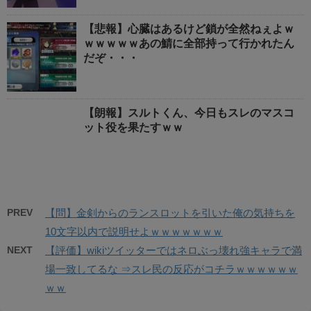
【悲報】心臓はあるけど鎖が全然ねぇよｗ
ｗｗｗｗｗあの鯖に全部持って行かれたん
だぞ・・・
【朗報】スルトくん、今日もスレのマスコ
ット役を果たすｗｗ
PREV
【問】金剣からのランスロットを引いた俺の気持ちを
10文字以内で説明せよｗｗｗｗｗｗｗ
NEXT
【評価】wikiツイッターではネロぶっ壊れ強キャラで満
場一致してるな ⇒スレ民の反応がコチラｗｗｗｗｗｗ
ｗｗ