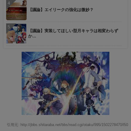
【議論】エイリークの強化は微妙？
【議論】実装してほしい型月キャラは相変わらず
か…
引用元: http://jbbs.shitaraba.net/bbs/read.cgi/otaku/995/1502278470/l50