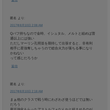
返信
匿名
より:
2017年8月10日 2:08 AM
Qバフ持ちなので金時、イシュタル、メルトと組めば普
通以上には強い
ただしマーリン孔明並を期待して出張すると、非有利
相手に星強奪しちゃうので総合火力が落ちる事になり
かねない
って感じだろうか
返信
匿名
より:
2017年8月10日 2:18 AM
まぁ他のクラスで戦う時にわざわざ使うほどでは無い
だろう
最近強化もらったアストルフォなんかと組ませるのが