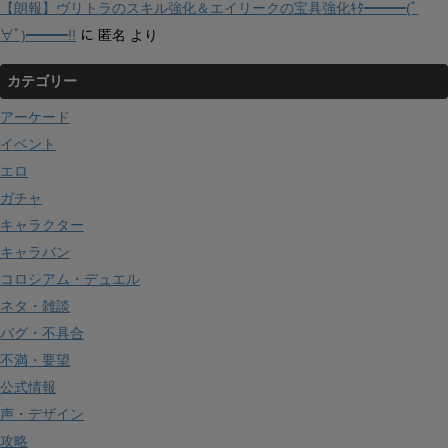
【朗報】ヴリトラのスキル強化＆エイリークの宝具強化ｷﾀ━━━(ﾟ
∀ﾟ)━━━!!
に
匿名
より
カテゴリー
アーケード
イベント
エロ
ガチャ
キャラクター
キャラバン
コロシアム・デュエル
ネタ・雑談
バグ・不具合
不満・要望
公式情報
声・デザイン
攻略