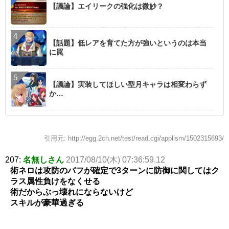
【議論】エイリークの強化は微妙？
【話題】低レアを育てた方が強いというのは本当
に罠
【議論】実装してほしい型月キャラは相変わらず
か…
引用元: http://egg.2ch.net/test/read.cgi/applism/1502315693/
207:
名無しさん
2017/08/10(木) 07:36:59.12
術ネロは攻防のバフが確定で3ターンに防御に関してはク
ラス属性負けをなくせる
術だからぶっ壊れにならないけど
スキルが豪華過ぎる