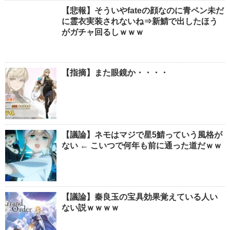
【悲報】そういやfateの顔なのに青ペン未だ
に霊衣実装されないね⇒新鯖で出したほう
がガチャ回るしｗｗｗ
【指摘】また眼鏡か・・・・
【議論】ネモはマジで星5鯖っていう風格が
ない ← こいつで何年も前に通った道だｗｗ
【議論】秦良玉の宝具効果覚えている人い
ない説ｗｗｗｗ