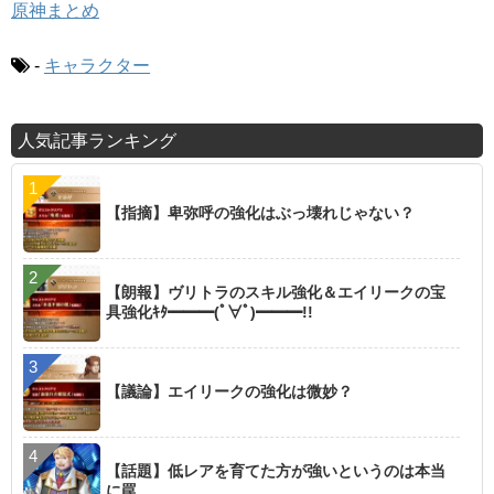
原神まとめ
-
キャラクター
人気記事ランキング
【指摘】卑弥呼の強化はぶっ壊れじゃない？
【朗報】ヴリトラのスキル強化＆エイリークの宝
具強化ｷﾀ━━━(ﾟ∀ﾟ)━━━!!
【議論】エイリークの強化は微妙？
【話題】低レアを育てた方が強いというのは本当
に罠