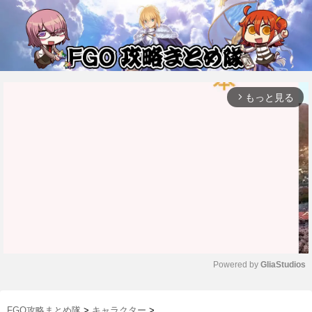
もっと見る
arrow_forward_ios
Powered by 
GliaStudios
M
u
FGO攻略まとめ隊
>
キャラクター
>