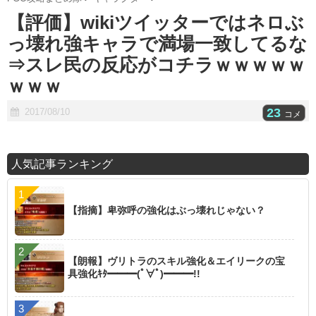
t
【評価】wikiツイッターではネロぶ
e
っ壊れ強キャラで満場一致してるな
⇒スレ民の反応がコチラｗｗｗｗｗ
ｗｗｗ
23
2017/08/10
コメ
人気記事ランキング
【指摘】卑弥呼の強化はぶっ壊れじゃない？
【朗報】ヴリトラのスキル強化＆エイリークの宝
具強化ｷﾀ━━━(ﾟ∀ﾟ)━━━!!