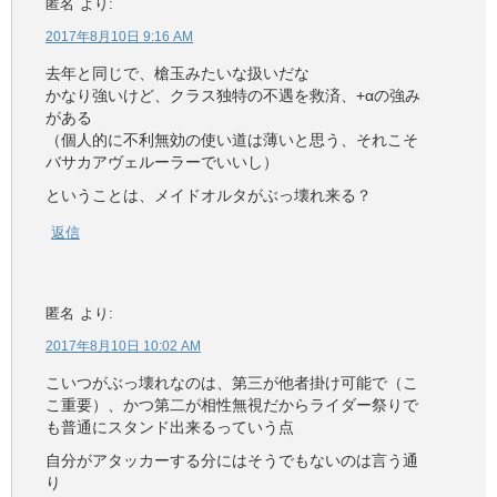
匿名
より:
2017年8月10日 9:16 AM
去年と同じで、槍玉みたいな扱いだな
かなり強いけど、クラス独特の不遇を救済、+αの強み
がある
（個人的に不利無効の使い道は薄いと思う、それこそ
バサカアヴェルーラーでいいし）
ということは、メイドオルタがぶっ壊れ来る？
返信
匿名
より:
2017年8月10日 10:02 AM
こいつがぶっ壊れなのは、第三が他者掛け可能で（こ
こ重要）、かつ第二が相性無視だからライダー祭りで
も普通にスタンド出来るっていう点
自分がアタッカーする分にはそうでもないのは言う通
り