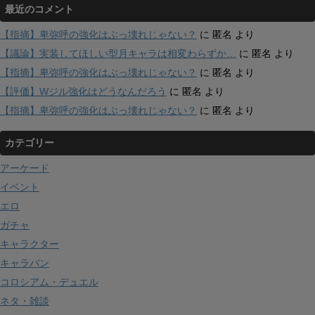
最近のコメント
【指摘】卑弥呼の強化はぶっ壊れじゃない？
に
匿名
より
【議論】実装してほしい型月キャラは相変わらずか…
に
匿名
より
【指摘】卑弥呼の強化はぶっ壊れじゃない？
に
匿名
より
【評価】Wジル強化はどうなんだろう
に
匿名
より
【指摘】卑弥呼の強化はぶっ壊れじゃない？
に
匿名
より
カテゴリー
アーケード
イベント
エロ
ガチャ
キャラクター
キャラバン
コロシアム・デュエル
ネタ・雑談