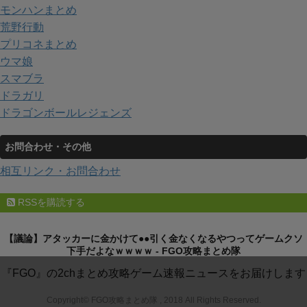
モンハンまとめ
荒野行動
プリコネまとめ
ウマ娘
スマブラ
ドラガリ
ドラゴンボールレジェンズ
お問合わせ・その他
相互リンク・お問合わせ
RSSを購読する
【議論】アタッカーに金かけて●●引く金なくなるやつってゲームクソ
下手だよなｗｗｗｗ - FGO攻略まとめ隊
『FGO』の2chまとめ攻略ゲーム速報ニュースをお届けします
Copyright© FGO攻略まとめ隊 , 2018 All Rights Reserved.