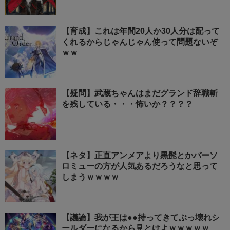
【育成】これは年間20人か30人分は配って
くれるからじゃんじゃん使って問題ないぞ
ｗｗ
【疑問】武蔵ちゃんはまだグランド辞職斬
を残している・・・怖いか？？？？
【ネタ】正直アンメアより黒髭とかバーソ
ロミューの方が人気あるだろうなと思って
しまうｗｗｗｗ
【議論】我が王は●●持ってきてぶっ壊れシ
ールダーになるから見とけよｗｗｗｗｗ