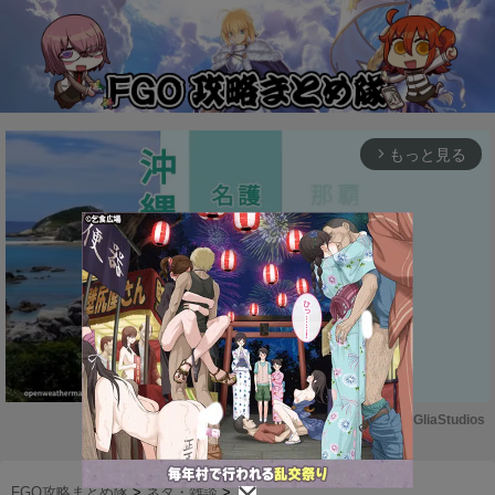
もっと見る
arrow_forward_ios
Powered by 
GliaStudios
M
u
FGO攻略まとめ隊
>
ネタ・雑談
>