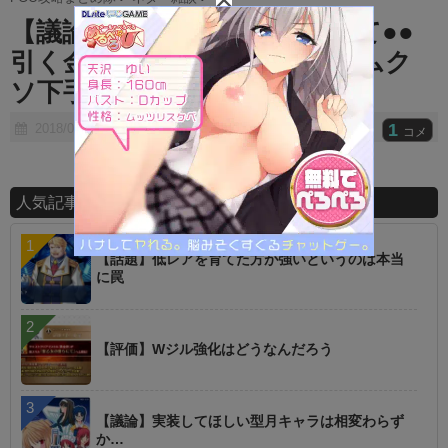
t
【議論】アタッカーに金かけて●●
e
引く金なくなるやつってゲームク
ソ下手だよなｗｗｗｗ
1
2018/07/04
コメ
人気記事ランキング
【話題】低レアを育てた方が強いというのは本当
に罠
【評価】Wジル強化はどうなんだろう
【議論】実装してほしい型月キャラは相変わらず
か…