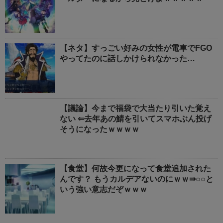
【ネタ】すっごい好みの女性が電車でFGO
やってたのに話しかけられなかった…
【議論】今まで福袋で大当たり引いた覚え
ない ⇐去年あの鯖を引いてスマホぶん投げ
そうになったｗｗｗｗ
【食堂】何故今更になって食堂追加された
んです？ もうカルデアないのにｗｗ⇛○○と
いう強い意志だぞｗｗｗ