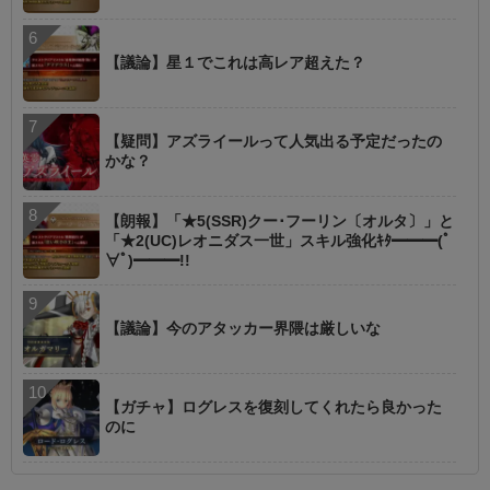
【議論】星１でこれは高レア超えた？
【疑問】アズライールって人気出る予定だったの
かな？
【朗報】「★5(SSR)クー･フーリン〔オルタ〕」と
「★2(UC)レオニダス一世」スキル強化ｷﾀ━━━(ﾟ
∀ﾟ)━━━!!
【議論】今のアタッカー界隈は厳しいな
【ガチャ】ログレスを復刻してくれたら良かった
のに