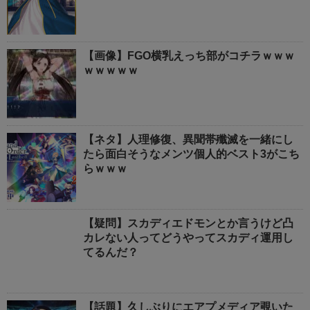
【画像】FGO横乳えっち部がコチラｗｗｗ
ｗｗｗｗｗ
【ネタ】人理修復、異聞帯殲滅を一緒にし
たら面白そうなメンツ個人的ベスト3がこち
らｗｗｗ
【疑問】スカディエドモンとか言うけど凸
カレない人ってどうやってスカディ運用し
てるんだ？
【話題】久しぶりにエアプメディア覗いた