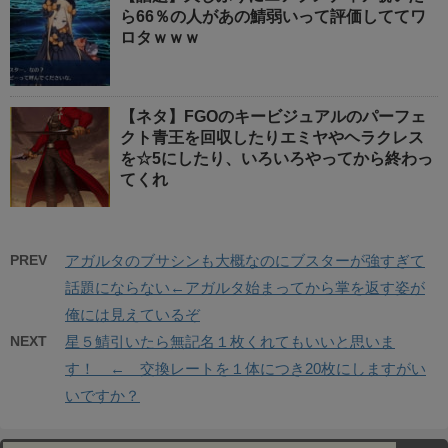
ら66％の人があの鯖弱いって評価しててワ
ロタｗｗｗ
【ネタ】FGOのキービジュアルのパーフェ
クト青王を回収したりエミヤやヘラクレス
を☆5にしたり、いろいろやってから終わっ
てくれ
PREV
アガルタのブサシンも大概なのにブスターが強すぎて
話題にならない←アガルタ始まってから掌を返す姿が
俺には見えているぞ
NEXT
星５鯖引いたら無記名１枚くれてもいいと思いま
す！ ← 交換レートを１体につき20枚にしますがい
いですか？