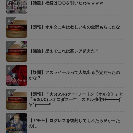
【話題】福袋は〇〇を引いたわｗｗｗｗ
【朗報】オルタニキは欲しいもの全部もらったな
【議論】星１でこれは高レア超えた？
【疑問】アズライールって人気出る予定だったの
かな？
【朗報】「★5(SSR)クー･フーリン〔オルタ〕」と
「★2(UC)レオニダス一世」スキル強化ｷﾀ━━━(ﾟ
∀ﾟ)━━━!!
【ガチャ】ログレスを復刻してくれたら良かった
のに