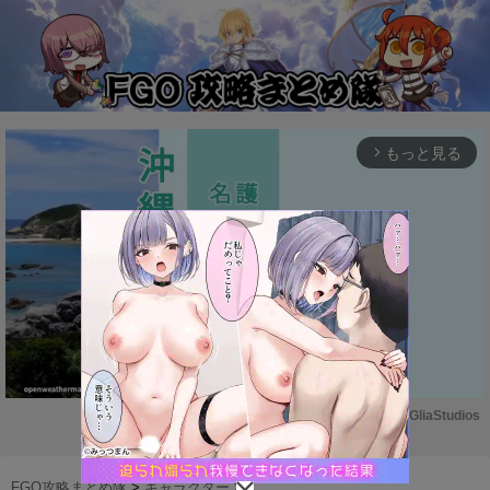
もっと見る
arrow_forward_ios
Powered by 
GliaStudios
M
u
FGO攻略まとめ隊
>
キャラクター
>