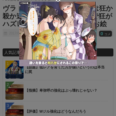
t
ヴラド強化されたし次の福袋は狂か
e
殺か迷うな ⇒ ヴラド強化で狂が
ハズレ無しになったのか…なお絵
0
2017/06/27
コメ
人気記事ランキング
【話題】低レアを育てた方が強いというのは本当
に罠
【指摘】卑弥呼の強化はぶっ壊れじゃない？
【評価】Wジル強化はどうなんだろう