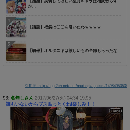
【議論】実装してほしい型月キャラは相変わらず
か…
【話題】福袋は〇〇を引いたわｗｗｗｗ
【朗報】オルタニキは欲しいもの全部もらったな
引用元: http://egg.2ch.net/test/read.cgi/applism/1498495053/
93:
名無しさん
2017/06/27(火) 04:34:19.95
誰もいないからブス貼っとくね!楽しみ！！