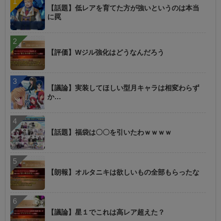
【話題】低レアを育てた方が強いというのは本当
に罠
【評価】Wジル強化はどうなんだろう
【議論】実装してほしい型月キャラは相変わらず
か…
【話題】福袋は〇〇を引いたわｗｗｗｗ
【朗報】オルタニキは欲しいもの全部もらったな
【議論】星１でこれは高レア超えた？