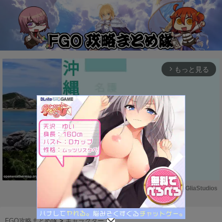
もっと見る
arrow_forward_ios
Powered by 
GliaStudios
M
u
FGO攻略まとめ隊
>
キャラクター
>