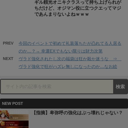
ギル頼光オニキクラスって持ち上げられが
ちだけど、オジマン役に立つクエってマジ
であんまりないよねｗｗｗ
PREV
今回のイベントで初めて礼装落ちたが凸れてる人居る
のか…？→ 幸運EXでもない限りは財力次第
NEXT
ヴラド強化されたし次の福袋は狂か殺か迷うな ⇒
ヴラド強化で狂がハズレ無しになったのか…なお絵
NEW POST
【指摘】卑弥呼の強化はぶっ壊れじゃない？