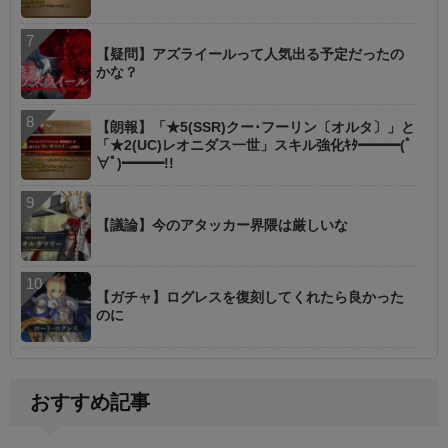
【疑問】アズライールって人気出る予定だったの
かな？
【朗報】「★5(SSR)クー･フーリン〔オルタ〕」と
「★2(UC)レオニダス一世」スキル強化ｷﾀ━━━(ﾟ
∀ﾟ)━━━!!
【議論】今のアタッカー界隈は厳しいな
【ガチャ】ログレスを復刻してくれたら良かった
のに
おすすめ記事