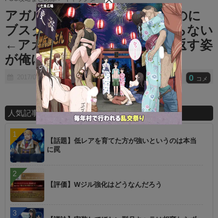
t
アガルタのブサシンも大概なのに
e
ブスターが強すぎて話題にならない
←アガルタ始まってから掌を返す姿
が俺には見えているぞ
0
2017/06/27
コメ
人気記事ランキング
【話題】低レアを育てた方が強いというのは本当
に罠
【評価】Wジル強化はどうなんだろう