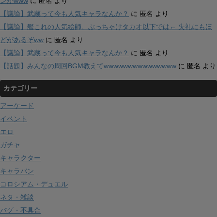
ンがwww
に
匿名
より
【議論】武蔵って今も人気キャラなんか？
に
匿名
より
【議論】艦これの人気絵師、ぶっちゃけタカオ以下では← 失礼にもほ
どがあるぞww
に
匿名
より
【議論】武蔵って今も人気キャラなんか？
に
匿名
より
【話題】みんなの周回BGM教えてwwwwwwwwwwwwwww
に
匿名
より
カテゴリー
アーケード
イベント
エロ
ガチャ
キャラクター
キャラバン
コロシアム・デュエル
ネタ・雑談
バグ・不具合