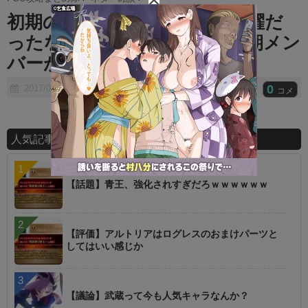
t
初期のFGOはジャンヌが大活躍だ
e
ったな！→我がカルデアの初期メン
バーがコチラ
0
2017/06/27
コメ
人気記事ランキング
【話題】青王、強化されすぎだろｗｗｗｗｗｗ
【評価】アルトリアはログレスのおまけパーツと
してはいい感じか
【議論】武蔵って今も人気キャラなんか？