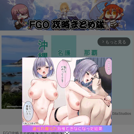
もっと見る
arrow_forward_ios
Powered by 
GliaStudios
M
u
FGO攻略まとめ隊
>
ネタ・雑談
>