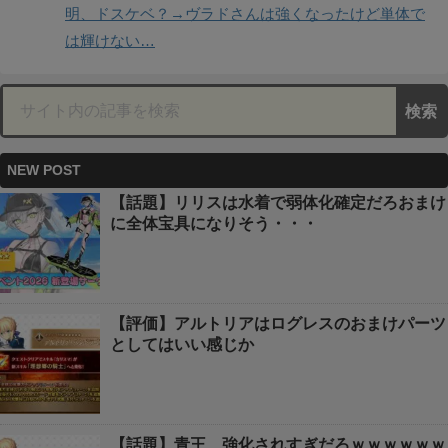
明、ドスケベ？→ヴラドさんは強くなったけど単体で
は輝けない…
NEW POST
【話題】リリスは水着で弱体化確定だろおまけ
に全体宝具になりそう・・・
【評価】アルトリアはログレスのおまけパーツ
としてはいい感じか
【話題】青王、強化されすぎだろｗｗｗｗｗｗ