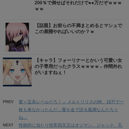
200％で倒せばそれだけで●●万だぞｗｗｗ
ｗｗ
【話題】お前らの不満まとめるとマシュで
この展開やればいいのか？ｗ
【キャラ】フォーリナーとかいう可愛い女
の子専用だったクラスｗｗｗｗ←仲間外れ
がいますねぇ！
PREV
愛＝宝具レベルだろ！→ メルトリリスの時、18万で一
枚も来なかったんだ…愛を金で語る風潮なんだろう
ね…
NEXT
性能的に当たり恒常四天王はオジマン、ジャック、孔